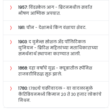
〉
१९५७
: विंडस्केल आग - ब्रिटनमधील सर्वात
भीषण आण्विक अपघात.
〉
१९११
: चीन - देशामधे किंग वंशाचा शेवट.
〉
१९०३
: द वुमेन्स सोशल अँड पॉलिटिकल
युनियन - ब्रिटिश महिलांच्या मताधिकाराच्या
समर्थनार्थ स्थापना करण्यात आली.
〉
१८६८
: दहा वर्षांचे युद्ध - क्यूबातील स्पॅनिश
राजवटीविरुद्ध सुरू झाले.
〉
१७८०
: १७८०चे चक्रीवादळ - या वादळामुळे
कॅरिबियनमध्ये किमान २० ते ३० हजार लोकांचे
निधन.