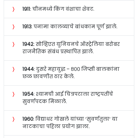
〉
१९११
: चीनमध्ये किंग वंशाचा शेवट.
〉
१९१३
: पनामा कालव्याचे बांधकाम पूर्ण झाले.
〉
१९४२
: सोव्हिएत युनियनचे ऑस्ट्रेलिया बरोबर
राजनैतिक संबंध प्रस्थापित झाले.
〉
१९४४
: दुसरे महायुद्ध – ८०० जिप्सी बालकांना
छळ छावणीत ठार केले.
〉
१९५४
: श्यामची आई चित्रपटाला राष्ट्रपतींचे
सुवर्णपदक मिळाले.
〉
१९६०
: विद्याधर गोखले यांच्या ’सुवर्णतुला’ या
नाटकाचा पहिला प्रयोग झाला.