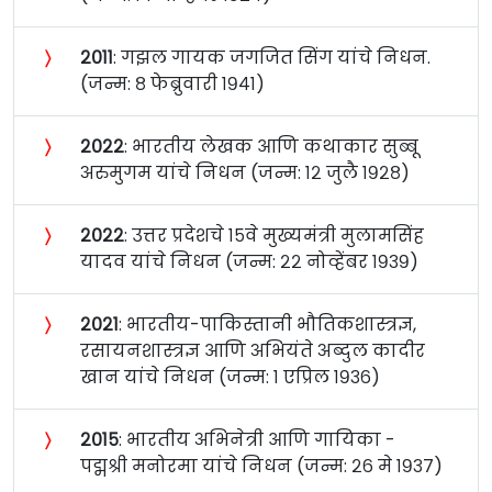
〉
२०११
: गझल गायक जगजित सिंग यांचे निधन.
(जन्म: ८ फेब्रुवारी १९४१)
〉
२०२२
: भारतीय लेखक आणि कथाकार सुब्बू
अरुमुगम यांचे निधन (जन्म: १२ जुलै १९२८)
〉
२०२२
: उत्तर प्रदेशचे १५वे मुख्यमंत्री मुलामसिंह
यादव यांचे निधन (जन्म: २२ नोव्हेंबर १९३९)
〉
२०२१
: भारतीय-पाकिस्तानी भौतिकशास्त्रज्ञ,
रसायनशास्त्रज्ञ आणि अभियंते अब्दुल कादीर
खान यांचे निधन (जन्म: १ एप्रिल १९३६)
〉
२०१५
: भारतीय अभिनेत्री आणि गायिका -
पद्मश्री मनोरमा यांचे निधन (जन्म: २६ मे १९३७)