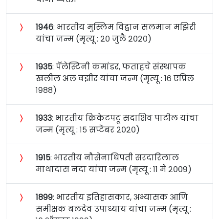
〉
१९४६
: भारतीय मुस्लिम विद्वान सलमान मझिरी
यांचा जन्म (मृत्यू : २० जुलै २०२०)
〉
१९३५
: पॅलेस्टिनी कमांडर, फताहचे संस्थापक
खलील अल वझीर यांचा जन्म (मृत्यू : १६ एप्रिल
१९८८)
〉
१९३३
: भारतीय क्रिकेटपटू सदाशिव पाटील यांचा
जन्म (मृत्यू : १५ सप्टेंबर २०२०)
〉
१९१५
: भारतीय नौसेनाधिपती सरदारिलाल
माथादास नंदा यांचा जन्म (मृत्यू : ११ मे २००९)
〉
१८९९
: भारतीय इतिहासकार, अभ्यासक आणि
समीक्षक बलदेव उपाध्याय यांचा जन्म (मृत्यू :