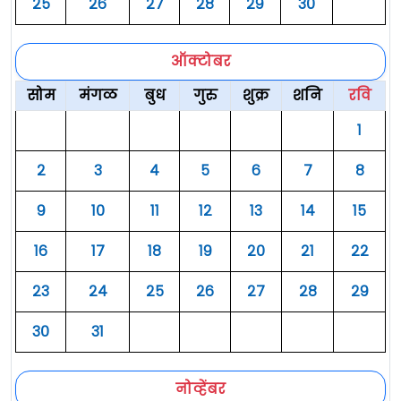
२५
२६
२७
२८
२९
३०
ऑक्टोबर
सोम
मंगळ
बुध
गुरु
शुक्र
शनि
रवि
१
२
३
४
५
६
७
८
९
१०
११
१२
१३
१४
१५
१६
१७
१८
१९
२०
२१
२२
२३
२४
२५
२६
२७
२८
२९
३०
३१
नोव्हेंबर