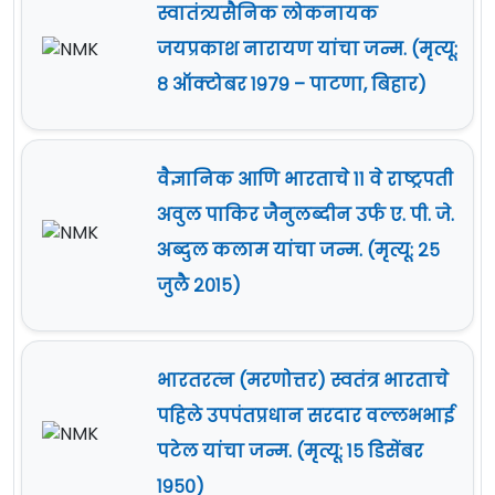
स्वातंत्र्यसैनिक लोकनायक
जयप्रकाश नारायण यांचा जन्म. (मृत्यू:
८ ऑक्टोबर १९७९ – पाटणा, बिहार)
वैज्ञानिक आणि भारताचे ११ वे राष्ट्रपती
अवुल पाकिर जैनुलब्दीन उर्फ ए. पी. जे.
अब्दुल कलाम यांचा जन्म. (मृत्यू: २५
जुलै २०१५)
भारतरत्‍न (मरणोत्तर) स्वतंत्र भारताचे
पहिले उपपंतप्रधान सरदार वल्लभभाई
पटेल यांचा जन्म. (मृत्यू: १५ डिसेंबर
१९५०)