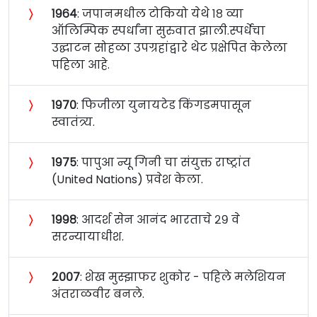
〉
१९६४
: जपानमधील टोकियो येथे १८ व्या
ऑलिम्पिक स्पर्धांना सुरुवात झाली.स्पर्धेचा
उद्घाटन सोहळा उपग्रहांद्वारे थेट प्रक्षेपित केलेला
पहिला आहे.
〉
१९७०
: फिजीला युनायटेड किंगडमपासून
स्वातंत्र्य.
〉
१९७५
: पापुआ न्यू गिनी चा संयुक्त राष्ट्रांत
(United Nations) प्रवेश केला.
〉
१९९८
: आदर्श सेन आनंद भारताचे २९ वे
सरन्यायाधीश.
〉
२००७
: शेख मुस्झाफर शुकोर - पहिले मलेशियन
अंतराळवीर बनले.