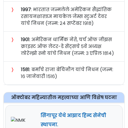
〉
१९९७
: भारतात जन्मलेले अमेरिकन सैद्धांतिक
रसायनशास्त्रज्ञ मायकेल जेम्स स्टुअर्ट देवर
यांचे निधन (जन्म: २४ सप्टेंबर १९१८)
〉
१९०१
: अमेरिकन धार्मिक नेते, चर्च ऑफ जीझस
क्राइस्ट ऑफ लेटर-डे सेंट्सचे ५वे अध्यक्ष
लोरेन्झो स्नो यांचे निधन (जन्म: ३ एप्रिल १८१४)
〉
१५८१
: बर्माचे राजा बेयिनौंग यांचे निधन (जन्म:
१६ जानेवारी १५१६)
ऑक्टोबर महिन्यातील महत्त्वाच्या आणि विशेष घटना
सिंगापूर येथे आझाद हिन्द सेनेची
स्थापना.