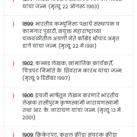
यांचा जन्म. (मृत्यू: २२ ऑगस्ट १९६३)
〉
१८९९
: भारतीय कम्युनिस्ट पक्षाचे संस्थापक व
कामगार पुढारी, संयुक्त महाराष्ट्राच्या
चळवळीतील अग्रणी नेते कॉम्रेड श्रीपाद अमृत
डांगे यांचा जन्म. (मृत्यू: २२ मे १९९१)
〉
१९०२
: कन्नड लेखक, सामाजिक कार्यकर्ते,
चित्रपट निर्माते के. शिवराम कारंथ यांचा जन्म.
(मृत्यू: ९ डिसेंबर १९९७)
〉
१९०६
: इंग्रजी भाषेतून लेखन करणारे भारतीय
लेखक रासीपुरम कृष्णस्वामी नारायणस्वामी
तथा आर. के. नारायण यांचा जन्म. (मृत्यू: १३ मे
२००१)
〉
१९०९
: क्रिकेटपटू, कुशल क्रीडा संघटक क्रीडा