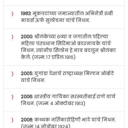
〉
१९८३
: मूकपटांच्या जमान्यातील अभिनेत्री रुबी
मायर्स ऊर्फ सुलोचना यांचे निधन.
〉
२०००
: श्रीलंकेच्या ६व्या व जगातील पहिल्या
महिला पंतप्रधान सिरिमाओ बंदरनायके यांचे
निधन. त्यांनीच सिलोन हे नाव बदलून श्रीलंका
केले. (जन्म: १७ एप्रिल १९१६)
〉
२००५
: युगांडा देशाचे राष्ट्राध्यक्ष मिल्टन ओबोटे
यांचे निधन.
〉
२००६
: शास्त्रीय गायिका सरस्वतीबाई राणे यांचे
निधन. (जन्म: ४ ऑक्टोबर १९१३)
〉
२००८
: कथ्थक नर्तिकारोहिणी भाटे यांचे निधन.
(जन्म: १४ नोव्हेंबर १९२४)