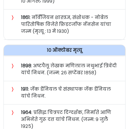
१० ऑगस्ट १९९९)
〉
१८६१
: नॉर्वेजियन शास्त्रज्ञ, संशोधक - नोबेल
पारितोषिक विजेते फ्रिडटजॉफ नॅनसेन यांचा
जन्म (मृत्यू : १३ मे १९३०)
१० ऑक्टोबर मृत्यू
〉
१८९८
: अष्टपैलू लेखक मणिलाल नथुभाई त्रिवेदी
यांचे निधन. (जन्म: २६ सप्टेंबर १८५८)
〉
१९११
: जॅक डॅनियल चे संस्थापक जॅक डॅनियल
यांचे निधन.
〉
१९६४
: प्रसिद्ध चित्रपट दिग्दर्शक, निर्माते आणि
अभिनेते गुरू दत्त यांचे निधन. (जन्म: ९ जुलै
१९२५)