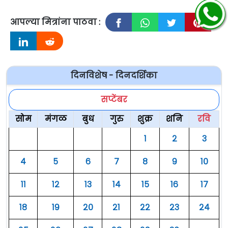
आपल्या मित्रांना पाठवा :
दिनविशेष - दिनदर्शिका
सप्टेंबर
सोम
मंगळ
बुध
गुरु
शुक्र
शनि
रवि
१
२
३
४
५
६
७
८
९
१०
११
१२
१३
१४
१५
१६
१७
१८
१९
२०
२१
२२
२३
२४