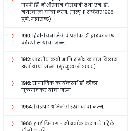
महर्षी प्रिं. नोशीरवान दोराबजी तथा एन. डी.
नगरवाला यांचा जन्म. (मृत्यू: ११ सप्टेंबर १९९८ –
पुणे, महाराष्ट्र)
〉
१९१०
: हिंदी-चिनी मैत्रीचे प्रतीक डॉ. द्वारकानाथ
कोटणीस यांचा जन्म.
〉
१९१२
: भारतीय कवी आणि समीक्षक राम विलास
शर्मा यांचा जन्म. (मृत्यू: ३० मे २०००)
〉
१९१६
: सामाजिक कार्यकर्त्या डॉ. लीला
मूळगावकर यांचा जन्म.
〉
१९५४
: चित्रपट अभिनेत्री रेखा यांचा जन्म.
〉
१९६६
: झाई झिगांग - स्पेसवॉक करणारे पहिले
चीनी व्यक्ती