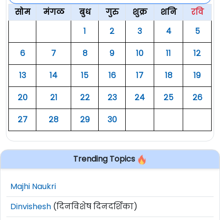
सोम
मंगळ
बुध
गुरु
शुक्र
शनि
रवि
१
२
३
४
५
६
७
८
९
१०
११
१२
१३
१४
१५
१६
१७
१८
१९
२०
२१
२२
२३
२४
२५
२६
२७
२८
२९
३०
Trending Topics
Majhi Naukri
Dinvishesh
(दिनविशेष दिनदर्शिका)