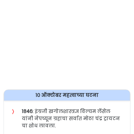
१० ऑक्टोबर महत्वाच्या घटना
〉
१८४६
: इंग्रजी खगोलशास्त्रज्ञ विल्यम लॅसेल
यांनी नेपच्यून ग्रहाचा सर्वात मोठा चंद्र ट्रायटन
चा शोध लावला.