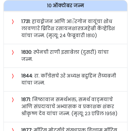
१० ऑक्टोबर जन्म
〉
१७३१
: हायड्रोजन आणि आॅरगोन वायूंचा शोध
लावणारे ब्रिटिश रसायनशास्त्रज्ञहेन्री कॅव्हेंडिश
यांचा जन्म. (मृत्यू: २४ फेब्रुवारी १८१०)
〉
१८३०
: स्पेनची राणी इसाबेला (दुसरी) यांचा
जन्म.
〉
१८४४
: रा. काँग्रेसचे ३रे अध्यक्ष बद्रुद्दिन तैय्यबजी
यांचा जन्म.
〉
१८७१
: निष्ठावान समर्थभक्त, समर्थ वाङ्‌मयाचे
आणि संप्रदायाचे अभ्यासक व प्रकाशक शंकर
श्रीकृष्ण देव यांचा जन्म. (मृत्यू: २३ एप्रिल १९५८)
〉
१८७७
: मॉरिस मोटर्सचे संस्थापक विल्यम मॉरिस