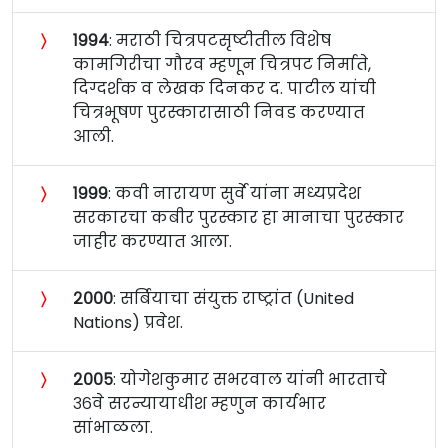
〉
१९९४
: मराठी चित्रपटसृष्टीतील विशेष
कामगिरीचा गौरव म्हणून चित्रपट निर्माते,
दिग्दर्शक व लेखक दिनकर द. पाटील यांची
चित्रभूषण पुरस्कारासाठी निवड करण्यात
आली.
〉
१९९९
: कवी नारायण सुर्वे यांना मध्यप्रदेश
सरकारचा कबीर पुरस्कार हा मानाचा पुरस्कार
जाहीर करण्यात आला.
〉
२०००
: सर्बियाचा संयुक्त राष्ट्रांत (United
Nations) प्रवेश.
〉
२००५
: योगेशकुमार सभरवाल यांनी भारताचे
३६वे सरन्यायाधीश म्हणुन कार्यभार
सांभाळला.