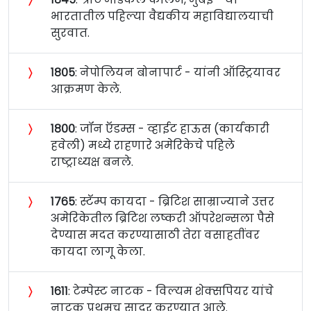
भारतातील पहिल्या वैद्यकीय महाविद्यालयाची
सुरवात.
〉
१८०५
: नेपोलियन बोनापार्ट - यांनी ऑस्ट्रियावर
आक्रमण केले.
〉
१८००
: जॉन ऍडम्स - व्हाईट हाऊस (कार्यकारी
हवेली) मध्ये राहणारे अमेरिकेचे पहिले
राष्ट्राध्यक्ष बनले.
〉
१७६५
: स्टॅम्प कायदा - ब्रिटिश साम्राज्याने उत्तर
अमेरिकेतील ब्रिटिश लष्करी ऑपरेशन्सला पैसे
देण्यास मदत करण्यासाठी तेरा वसाहतींवर
कायदा लागू केला.
〉
१६११
: टेम्पेस्ट नाटक - विल्यम शेक्सपियर यांचे
नाटक प्रथमच सादर करण्यात आले.