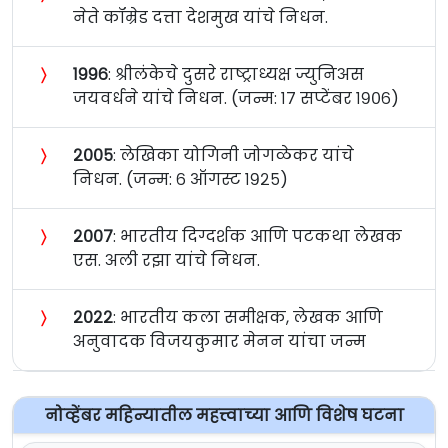
नेते कॉम्रेड दत्ता देशमुख यांचे निधन.
〉
१९९६
: श्रीलंकेचे दुसरे राष्ट्राध्यक्ष ज्युनिअस
जयवर्धने यांचे निधन. (जन्म: १७ सप्टेंबर १९०६)
〉
२००५
: लेखिका योगिनी जोगळेकर यांचे
निधन. (जन्म: ६ ऑगस्ट १९२५)
〉
२००७
: भारतीय दिग्दर्शक आणि पटकथा लेखक
एस. अली रझा यांचे निधन.
〉
२०२२
: भारतीय कला समीक्षक, लेखक आणि
अनुवादक विजयकुमार मेनन यांचा जन्म
नोव्हेंबर महिन्यातील महत्त्वाच्या आणि विशेष घटना