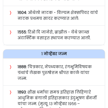
〉
१६०४
: ऑथेलो नाटक - विल्यम शेक्सपियर यांचे
नाटक प्रथमच सादर करण्यात आले.
〉
१५५५
: रिओ दि जानेरो, ब्राझील - येथे फ्रान्स
अंटार्क्टिक वसाहत स्थापन करण्यात आली.
१ नोव्हेंबर जन्म
〉
१८८८
: चित्रकार, नेपथ्यकार, रंगभूमिविषयक
ग्रंथांचे लेखक पुरुषोत्तम श्रीपत काळे यांचा
जन्म.
〉
१८९३
: शीख धर्माचा समग्र इतिहास लिहिणारे
आधुनिक बंगाली इतिहासकार इंदुभूषण बॅनर्जी
यांचा जन्म. (मृत्यू: १३ नोव्हेंबर १९५६ –