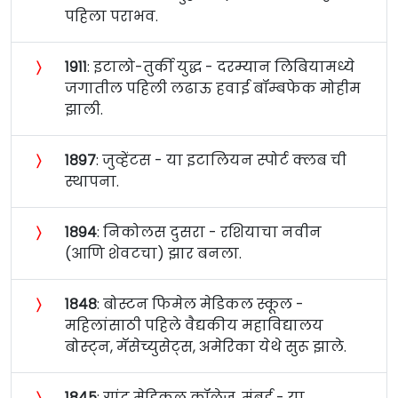
पहिला पराभव.
〉
१९११
: इटालो-तुर्की युद्ध - दरम्यान लिबियामध्ये
जगातील पहिली लढाऊ हवाई बॉम्बफेक मोहीम
झाली.
〉
१८९७
: जुव्हेंटस - या इटालियन स्पोर्ट क्लब ची
स्थापना.
〉
१८९४
: निकोलस दुसरा - रशियाचा नवीन
(आणि शेवटचा) झार बनला.
〉
१८४८
: बोस्टन फिमेल मेडिकल स्कूल -
महिलांसाठी पहिले वैद्यकीय महाविद्यालय
बोस्ट्न, मॅसेच्युसेट्स, अमेरिका येथे सुरू झाले.
〉
१८४५
: ग्रांट मेडिकल कॉलेज, मुंबई - या