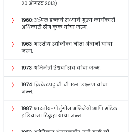
२० ऑगस्ट २०१३)
〉
१९६०
: अॅपल इन्कचे सध्याचे मुख्य कार्यकारी
अधिकारी टीम कूक यांचा जन्म.
〉
१९६३
: भारतीय उद्योजीका नीता अंबानी यांचा
जन्म.
〉
१९७३
: अभिनेत्री ऐश्वर्या राय यांचा जन्म.
〉
१९७४
: क्रिकेटपटू वी. वी. एस. लक्ष्मण यांचा
जन्म.
〉
१९८७
: भारतीय-पोर्तुगीज अभिनेत्री आणि मॉडेल
इलियाना डिक्रूझ यांचा जन्म