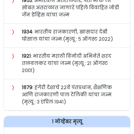
〉
१९५३
: अमेरिकन अंतराळवीर, पती मार्क ली
सोबत अंतराळात जाणारे पहिले विवाहित जोडी
जॅन डेव्हिस यांचा जन्म
〉
१९३४
: भारतीय राजकारणी, खासदार देबी
घोसाल यांचा जन्म (मृत्यू : ५ ऑगस्ट २०२२)
〉
१९२१
: भारतीय मराठी विनोदी अभिनेते शरद
तळवलकर यांचा जन्म (मृत्यू : २१ ऑगस्ट
२००१)
〉
१८७९
: हंगेरी देशाचे २२वे पंतप्रधान, शैक्षणिक
आणि राजकारणी पाल टेलिकी यांचा जन्म
(मृत्यू : ३ एप्रिल १९४१)
१ नोव्हेंबर मृत्यू