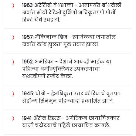
〉
१९६३
: अरेसिबो वेधशाळा - आतापर्यंत बांधलेली
सर्वात मोठी रेडिओ दुर्बिणी अधिकृतपणे पोर्तो
रिको येथे उघडली.
〉
१९५७
: मॅकिनाक ब्रिज - त्यावेळचा जगातील
सर्वात लांब झुलता पूल तयार झाला.
〉
१९५२
: अमेरिका - देशाने आयव्ही माईक या
पहिल्या थर्मोन्यूक्लियर उपकरणाचा
यशस्वीपणे स्फोट केला.
〉
१९४५
: चोंग्रो - हेअधिकृत उत्तर कोरियाचे वृत्तपत्र
रोडॉन्ग सिनमुन पहिल्यांदा प्रकाशित झाले.
〉
१९४१
: अँसेल ऍडम्स - अमेरिकन छायाचित्रकार
यांनी चंद्रोदयाचे पहिले छायाचित्र काढले.