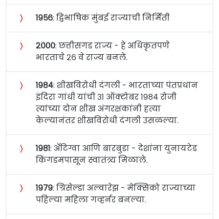
〉
१९५६
: द्विभाषिक मुंबई राज्याची निर्मिती
〉
२०००
: छत्तीसगड राज्य - हे अधिकृतपणे
भारताचे २६ वे राज्य बनले.
〉
१९८४
: शीखविरोधी दंगली - भारताच्या पंतप्रधान
इंदिरा गांधी यांची ३१ ऑक्टोबर १९८४ रोजी
त्यांच्या दोन शीख अंगरक्षकांनी हत्या
केल्यानंतर शीखविरोधी दंगली उसळल्या.
〉
१९८१
: अँटिग्वा आणि बारबुडा - देशांना युनायटेड
किंगडमपासून स्वातंत्र्य मिळाले.
〉
१९७९
: ग्रिसेल्डा अल्वारेझ - मेक्सिको राज्याच्या
पहिल्या महिला गव्हर्नर बनल्या.