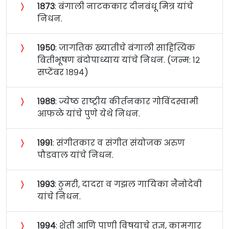
〉
१८७३
: बंगाली नाटककार दीनबंधू मित्र यांचे
निधन.
〉
१९५०
: जागतिक ख्यातीचे बंगाली साहित्यिक
बितीभूषण बंदोपाध्याय यांचे निधन. (जन्म: १२
सप्टेंबर १८९४)
〉
१९८८
: ज्येष्ठ राष्ट्रीय कीर्तनकार गोविंदस्वामी
आफळे यांचे पुणे येथे निधन.
〉
१९९१
: संगीतकार व संगीत संयोजक अरुण
पौडवाल यांचे निधन.
〉
१९९३
: ठुमरी, दादरा व गझल गायिका नैनोदेवी
यांचे निधन.
〉
१९९४
: शेती आणि पाणी विषयाचे तज्ञ, कामगार