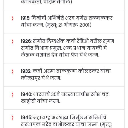
कोलकता, पश्चिम बंगाल)
〉
१९१८
: विनोदी अभिनेते शरद गणेश तळवळकर
यांचा जन्म. (मृत्यू: २१ ऑगस्ट २००१)
〉
१९२६
: संगीत दिग्दर्शक कवी रेडिओ वरील सुगम
संगीत विभाग प्रमुख, शब्द प्रधान गायकी चे
लेखक यशवंत देव यांचा पेण येथे जन्म.
〉
१९३२
: कवी अरुण बाळकृष्ण कोलटकर यांचा
कोल्हापूर येथे जन्म.
〉
१९४०
: भारताचे ३५वे सरन्यायाधीश रमेश चंद्र
लाहोटी यांचा जन्म.
〉
१९४५
: महाराष्ट्र अंधश्रद्धा निर्मूलन समितीचे
संस्थापक नरेंद्र दाभोलकर यांचा जन्म. (मृत्यू: