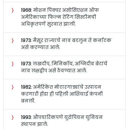
〉
१९६८
: मोशन पिक्चर असोसिएशन ऑफ
अमेरिकाच्या फिल्म रेटिंग सिस्टीमची
अधिकृतपणे सुरवात झाली.
〉
१९७३
: मैसूर राज्याचे नाव बदलुन ते कर्नाटक
असे करण्यात आले.
〉
१९७३
: लखदीप, मिनिकॉय, अग्निदीव बेटांचे
नांव लक्षद्वीप असे ठेवण्यात आले.
〉
१९८२
: अमेरिकेत मोटारगाड्यांचे उत्पादन
करणारी होंडा ही पहिली आशियाई कंपनी
बनली.
〉
१९९३
: औपचारिकपणे युरोपियन युनियन
स्थापन झाले.