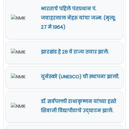
भारताचे पहिले पंतप्रधान पं.
जवाहरलाल नेहरू यांचा जन्म. (मृत्यू:
२७ मे १९६४)
झारखंड हे २८ वे राज्य तयार झाले.
युनेस्को (UNESCO) ची स्थापना झाली.
डॉ. सर्वपल्ली राधाकृष्णन यांच्या हस्ते
शिवाजी विद्यापीठाचे उद्‍घाटन झाले.