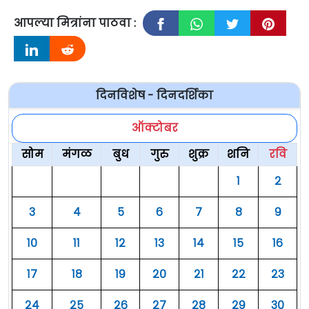
आपल्या मित्रांना पाठवा :
दिनविशेष - दिनदर्शिका
ऑक्टोबर
सोम
मंगळ
बुध
गुरु
शुक्र
शनि
रवि
१
२
३
४
५
६
७
८
९
१०
११
१२
१३
१४
१५
१६
१७
१८
१९
२०
२१
२२
२३
२४
२५
२६
२७
२८
२९
३०