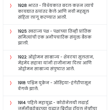
〉
१९२८
: भारत - विधेयकात बदल करून त्याचे
कायद्यात रुपांतर केले आणि नवी महसूल
संहिता लागू करण्यात आली.
〉
१९२५
: स्वराज्य पक्ष - पक्षाच्या तिन्ही प्रांतिक
समित्यांची एक अनौपचारिक संयुक्त बैठक
झाली.
〉
१९२२
: ऑट्टोमन साम्राज्य - शेवटचा सुलतान,
मेहमेद सहावा यांनी राजीनामा दिला आणि
ओट्टोमन साम्राज्य संपुष्टात आले.
〉
१९१८
: पश्चिम युक्रेन - ऑस्ट्रिया-हंगेरीपासून
वेगळे झाले.
〉
१९१४
: पहिले महायुद्ध - कोरोनेलची लढाई:
जर्मनीबरोबरच्या युद्धात ब्रिटीश रॉयल नेव्हीचा