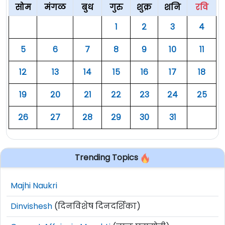
सोम
मंगळ
बुध
गुरु
शुक्र
शनि
रवि
१
२
३
४
५
६
७
८
९
१०
११
१२
१३
१४
१५
१६
१७
१८
१९
२०
२१
२२
२३
२४
२५
२६
२७
२८
२९
३०
३१
Trending Topics
Majhi Naukri
Dinvishesh
(दिनविशेष दिनदर्शिका)