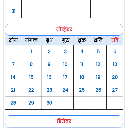
३१
नोव्हेंबर
सोम
मंगळ
बुध
गुरु
शुक्र
शनि
रवि
१
२
३
४
५
६
७
८
९
१०
११
१२
१३
१४
१५
१६
१७
१८
१९
२०
२१
२२
२३
२४
२५
२६
२७
२८
२९
३०
डिसेंबर