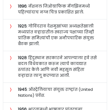
〉
१८९६
: नॅशनल जिओग्राफिक मॅगझिनमध्ये
पहिल्यांदाच नग्न चित्र प्रकाशित झाले.
〉
१९२५
: गोविंदराव देशमुखांच्या अध्यक्षतेखाली
मध्यप्रांत वऱ्हाडातील स्वराज्य पक्षाच्या तिन्ही
प्रांतिक समित्यांची एक अनौपचारिक संयुक्त
बैठक झाली.
〉
१९२८
: हिंदुस्थान सरकारने आपल्याला हवे तसे
बदल विधेयकात करून त्याचे कायद्यात
रुपांतर केले आणि नवी महसूल संहिता
वऱ्हाडात लागू करण्यात आली.
〉
१९४५
: ऑस्ट्रेलियाचा संयुक्त राष्ट्रांत (United
Nations) प्रवेश.
〉
१९५६
: भारतामध्ये भाषावार प्रांतरचना