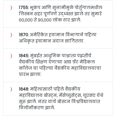
〉
१७५५
: भूकंप आणि सुनामीमुळे पोर्तुगालमधील
लिस्बन शहर पूर्णपणे उद्ध्वस्त झाले तर सुमारे
६०,००० ते ९०,००० लोक ठार झाले.
〉
१८७०
: अमेरिकेत हवामान विभागाने पहिला
अधिकृत हवामान अंदाज सांगितला.
〉
१८४५
: मुंबईत आधुनिक पाश्चात्य पद्धतीचे
वैद्यकीय शिक्षण देणाऱ्या आद्य ग्रँट मेडिकल
कॉलेज या पहिल्या वैद्यकीय महाविद्यालयाचा
प्रारंभ झाला.
〉
१८४८
: महिलांसाठी पहिले वैद्यकीय
महाविद्यालय बोस्ट्न, मॅसेच्युसेट्स, यूएसए येथे
सुरू झाले. नंतर याचे बोस्टन विश्वविद्यालयात
विलीनीकरण झाले.