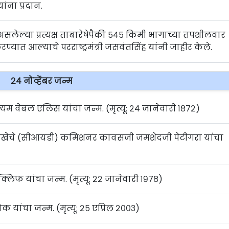
ांना प्रदान.
लेल्या प्रत्यक्ष ताबारेषेपैकी ५४५ किमी भागाच्या तपशीलवार
यात आल्याचे परराष्ट्रमंत्री जसवंतसिंह यांनी जाहीर केले.
२४ नोव्हेंबर जन्म
िल्यम वेबल एलिस यांचा जन्म. (मृत्यू: २४ जानेवारी १८७२)
ण शाखेचे (सीआयडी) कमिशनर कावसजी जमशेदजी पेटीगरा यांचा
सटक्लिफ यांचा जन्म. (मृत्यू: २२ जानेवारी १९७८)
क यांचा जन्म. (मृत्यू: २५ एप्रिल २००३)