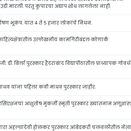
 उडी मारली. परंतु कुपारचा अद्याप शोध लागलेला नाही.
ात भीषण भूकंप. यात ४ ते ५ हजार लोकांचे निधन.
साहित्यक्षेत्रातील उल्लेखनीय कामगिरीबद्दल कोणार्क
ी. डी. बिर्ला पुरस्कार हैदराबाद विद्यापीठातील प्राध्यापक गोवर्
माधव यांना पहिला कवी माधव पुरस्कार जाहीर.
ोसिएशनचा आशुतोष मुकर्जी स्मृती पुरस्कार ख्यातनाम अणूशास्त्र
ारा अहल्यादेवी होळकर पुरस्कार आंबेडकरी चळवळीतील नेत्य