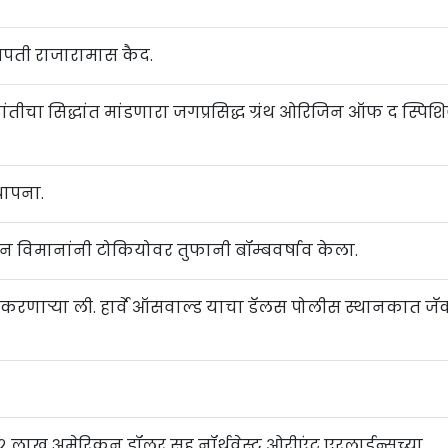
्रपती राजारामास कैद.
क्रांतीचा सिद्धांत मांडणारा जगप्रसिद्ध ग्रंथ ओरिजिन ऑफ द स्पिश
थापना.
िकन विमानांनी टोकियोवर तुफानी बॉम्बवर्षाव केला.
न करणाऱ्या ली. हार्वे ऑसवाल्ड याचा डॅलस पोलीस स्थानकात ज
या २ लाख अमेरिकन डॉलर सह नॉर्थवेस्ट ओरीएंट एरलाईन्सच्या