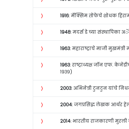
〉
१९१६
: मॅक्सिम तोफेचे शोधक हिराम 
〉
१९४८
: मदर्स डे च्या संस्थापिका अॅ
〉
१९६३
: महाराष्ट्राचे माजी मुखमंत
〉
१९६३
: राष्ट्राध्यक्ष जॉन एफ. केन
१९३९)
〉
२००३
: अभिनेत्री टुनटुन यांचे नि
〉
२००४
: जगप्रसिद्ध लेखक आर्थर हे
〉
२०१४
: भारतीय राजकारणी मुरली दे