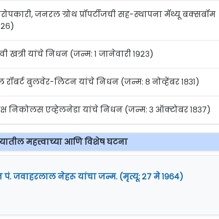
ोपकारी, जनरल ग्रोथ प्रॉपर्टीजची सह-स्थापना मॅथ्यू बक्सबॉम
१९२६)
वी खत्री यांचे निधन (जन्म: १ जानेवारी १९२३)
 रॉबर्ट बुलवेर-लिटन यांचे निधन (जन्म: ८ नोव्हेंबर १८३१)
ट्राध्यक्ष निकोलस एव्हेलनेडा यांचे निधन (जन्म: ३ ऑक्टोबर १८३७)
न्यातील महत्त्वाच्या आणि विशेष घटना
 पं. जवाहरलाल नेहरू यांचा जन्म. (मृत्यू: २७ मे १९६४)