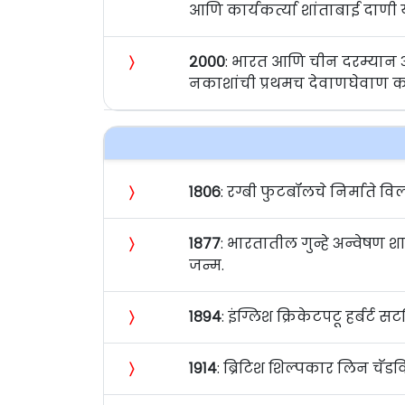
आणि कार्यकर्त्या शांताबाई दाणी य
〉
२०००
: भारत आणि चीन दरम्यान अस
नकाशांची प्रथमच देवाणघेवाण करण्
〉
१८०६
: रग्बी फुटबॉलचे निर्माते व
〉
१८७७
: भारतातील गुन्हे अन्वेष
जन्म.
〉
१८९४
: इंग्लिश क्रिकेटपटू हर्बर्ट 
〉
१९१४
: ब्रिटिश शिल्पकार लिन चॅडवि