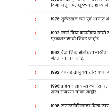
विमानातून पॅराशूटच्या सहाय्याने
〉
१९७६
: तुर्कस्तान च्या पूर्व भाग
〉
१९९२
: कवी विंदा करंदीकर यांची 
पुरस्कारासाठी निवड जाहीर.
〉
१९९२
: वैज्ञानिक संशोधनासाठीचा ज
मेहता यांना जाहीर.
〉
१९९२
: देवगड तालुक्यातील कवी 
〉
१९९६
: इंडियन सायन्स काँग्रेस अस
राजा रामण्णा यांना जाहीर.
〉
१९९८
: समाजसेविकांना दिला जाण