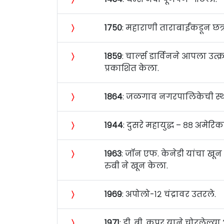
〉
१७५०
: महाराणी ताराबाईंकडून छत
〉
१८५९
: चार्ल्स डार्विनने आपला उत्
प्रकाशित केला.
〉
१८६४
: जळगाव नगरपालिकेची स्
〉
१९४४
: दुसरे महायुद्ध – ८८ अमेर
〉
१९६३
: जॉन एफ. केनेडी यांचा खू
रुबी ने खून केला.
〉
१९६९
: अपोलो-१२ चंद्रावर उतरले.
〉
१९७१
: डी. बी. कुपर याने चोरलेल्