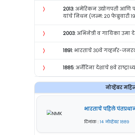
〉
२०१३
: अमेरिकन उद्योगपती आणि पर
यांचे निधन (जन्म: २० फेब्रुवारी 
〉
२००३
: अभिनेत्री व गायिका उमा दे
〉
१८९१
: भारताचे ३०वे गव्हर्नर-जनरल
〉
१८८५
: अर्जेंटिना देशाचे ८वे राष्
नोव्हेंबर महि
भारताचे पहिले पंतप्रधान
दिनांक :
१४ नोव्हेंबर १८८९