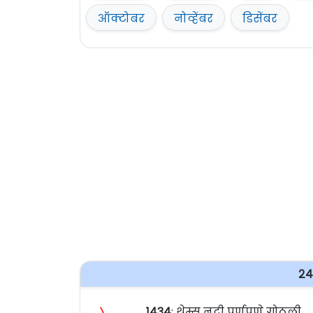
ऑक्टोबर
नोव्हेंबर
डिसेंबर
२४
〉
१४३४
: थेम्स नदी पूर्णपणे गोठली.