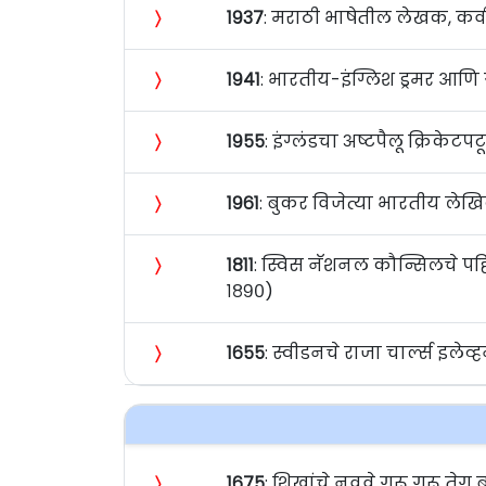
〉
१९३७
: मराठी भाषेतील लेखक, कव
〉
१९४१
: भारतीय-इंग्लिश ड्रमर आणि 
〉
१९५५
: इंग्लंडचा अष्टपैलू क्रिकेट
〉
१९६१
: बुकर विजेत्या भारतीय लेखि
〉
१८११
: स्विस नॅशनल कौन्सिलचे पहिल
१८९०)
〉
१६५५
: स्वीडनचे राजा चार्ल्स इलेव्ह
〉
१६७५
: शिखांचे नववे गुरू गुरू तेग 