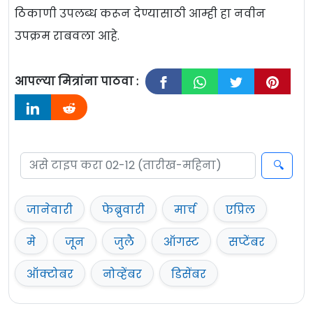
ठिकाणी उपलब्ध करून देण्यासाठी आम्ही हा नवीन
उपक्रम राबवला आहे.
आपल्या मित्रांना पाठवा :
जानेवारी
फेब्रुवारी
मार्च
एप्रिल
मे
जून
जुलै
ऑगस्ट
सप्टेंबर
ऑक्टोबर
नोव्हेंबर
डिसेंबर