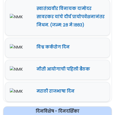
स्वातंत्र्यवीर विनायक दामोदर
सावरकर यांचे दीर्घ प्रायोपवेशनानंतर
निधन. (जन्म: २८ मे १८८३)
विश्व कर्करोग दिन
नीती आयोगाची पहिली बैठक
मराठी राजभाषा दिन
दिनविशेष - दिनदर्शिका