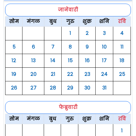
जानेवारी
सोम
मंगळ
बुध
गुरु
शुक्र
शनि
रवि
१
२
३
४
५
६
७
८
९
१०
११
१२
१३
१४
१५
१६
१७
१८
१९
२०
२१
२२
२३
२४
२५
२६
२७
२८
२९
३०
३१
फेब्रुवारी
सोम
मंगळ
बुध
गुरु
शुक्र
शनि
रवि
१