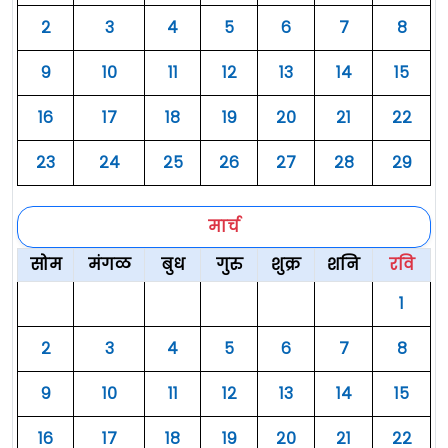
२
३
४
५
६
७
८
९
१०
११
१२
१३
१४
१५
१६
१७
१८
१९
२०
२१
२२
२३
२४
२५
२६
२७
२८
२९
मार्च
सोम
मंगळ
बुध
गुरु
शुक्र
शनि
रवि
१
२
३
४
५
६
७
८
९
१०
११
१२
१३
१४
१५
१६
१७
१८
१९
२०
२१
२२