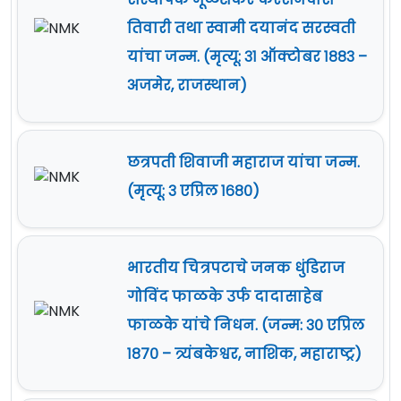
तिवारी तथा स्वामी दयानंद सरस्वती
यांचा जन्म. (मृत्यू: ३१ ऑक्टोबर १८८३ –
अजमेर, राजस्थान)
छत्रपती शिवाजी महाराज यांचा जन्म.
(मृत्यू: ३ एप्रिल १६८०)
भारतीय चित्रपटाचे जनक धुंडिराज
गोविंद फाळके उर्फ दादासाहेब
फाळके यांचे निधन. (जन्म: ३० एप्रिल
१८७० – त्र्यंबकेश्वर, नाशिक, महाराष्ट्र)