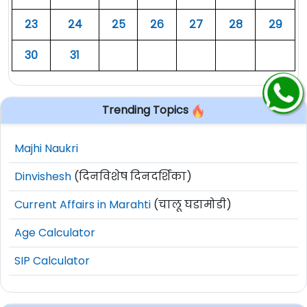
२३
२४
२५
२६
२७
२८
२९
३०
३१
Trending Topics
Majhi Naukri
Dinvishesh
(दिनविशेष दिनदर्शिका)
Current Affairs in Marahti
(चालू घडामोडी)
Age Calculator
SIP Calculator