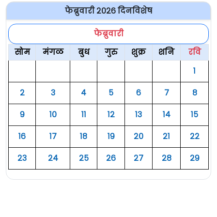
फेब्रुवारी २०२६ दिनविशेष
फेब्रुवारी
सोम
मंगळ
बुध
गुरु
शुक्र
शनि
रवि
१
२
३
४
५
६
७
८
९
१०
११
१२
१३
१४
१५
१६
१७
१८
१९
२०
२१
२२
२३
२४
२५
२६
२७
२८
२९