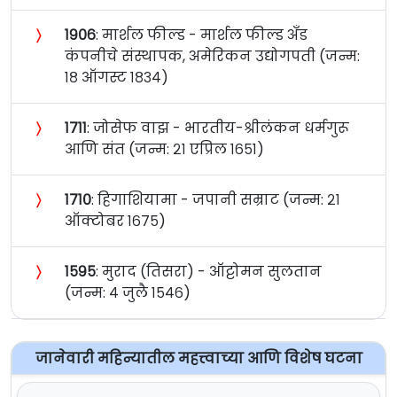
〉
१९०६
: मार्शल फील्ड - मार्शल फील्ड अँड
कंपनीचे संस्थापक, अमेरिकन उद्योगपती (जन्म:
१८ ऑगस्ट १८३४)
〉
१७११
: जोसेफ वाझ - भारतीय-श्रीलंकन धर्मगुरू
आणि संत (जन्म: २१ एप्रिल १६५१)
〉
१७१०
: हिगाशियामा - जपानी सम्राट (जन्म: २१
ऑक्टोबर १६७५)
〉
१५९५
: मुराद (तिसरा) - ऑट्टोमन सुलतान
(जन्म: ४ जुलै १५४६)
जानेवारी महिन्यातील महत्त्वाच्या आणि विशेष घटना