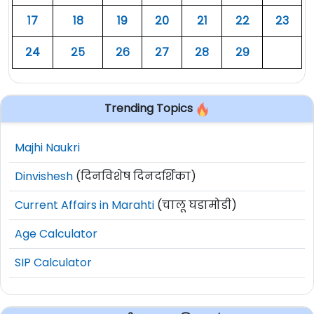
१७
१८
१९
२०
२१
२२
२३
२४
२५
२६
२७
२८
२९
Trending Topics
Majhi Naukri
Dinvishesh
(दिनविशेष दिनदर्शिका)
Current Affairs in Marahti
(चालू घडामोडी)
Age Calculator
SIP Calculator