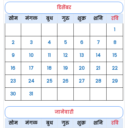
डिसेंबर
सोम
मंगळ
बुध
गुरु
शुक्र
शनि
रवि
१
२
३
४
५
६
७
८
९
१०
११
१२
१३
१४
१५
१६
१७
१८
१९
२०
२१
२२
२३
२४
२५
२६
२७
२८
२९
३०
३१
जानेवारी
सोम
मंगळ
बुध
गुरु
शुक्र
शनि
रवि