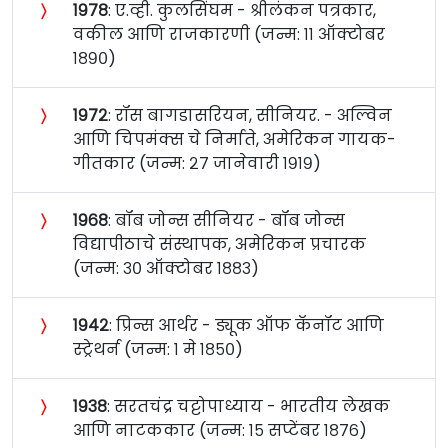
〉
१९७८
: ए.व्ही. कुलसिंघम - श्रीलंकन पत्रकार,
वकील आणि राजकारणी (जन्म: ११ ऑक्टोबर
१८९०)
〉
१९७२
: रॉस बागडासरियन, सीनियर. - अल्विन
आणि चिपमंक्स चे निर्माते, अमेरिकन गायक-
गीतकार (जन्म: २७ जानेवारी १९१९)
〉
१९६८
: बॉब जोन्स सीनियर - बॉब जोन्स
विद्यापीठाचे संस्थापक, अमेरिकन प्रचारक
(जन्म: ३० ऑक्टोबर १८८३)
〉
१९४२
: प्रिन्स आर्थर - ड्यूक ऑफ कॅनॉट आणि
स्ट्रेथर्न (जन्म: १ मे १८५०)
〉
१९३८
: सरतचंद्र चट्टोपाध्याय - भारतीय लेखक
आणि नाटककार (जन्म: १५ सप्टेंबर १८७६)