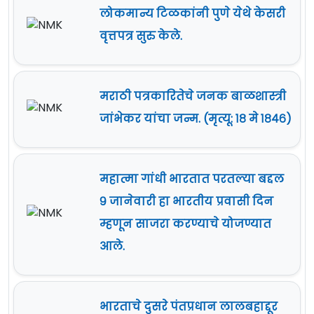
लोकमान्य टिळकांनी पुणे येथे केसरी
वृत्तपत्र सुरु केले.
मराठी पत्रकारितेचे जनक बाळशास्त्री
जांभेकर यांचा जन्म. (मृत्यू: १८ मे १८४६)
महात्मा गांधी भारतात परतल्या बद्दल
९ जानेवारी हा भारतीय प्रवासी दिन
म्हणून साजरा करण्याचे योजण्यात
आले.
भारताचे दुसरे पंतप्रधान लालबहाद्दूर