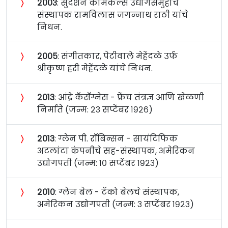
〉
२००३
: सुदर्शन केमिकल्स उद्योगसमुहाचे
संस्थापक रामविलास जगन्नाथ राठी यांचे
निधन.
〉
२००५
: संगीतकार, पेटीवाले मेहेंदळे उर्फ
श्रीकृष्ण हरी मेहेंदळे यांचे निधन.
〉
२०१३
: आंद्रे कॅसॅग्नेस - फ्रेंच तंत्रज्ञ आणि खेळणी
निर्माते (जन्म: २३ सप्टेंबर १९२६)
〉
२०१३
: ग्लेन पी. रॉबिन्सन - सायंटिफिक
अटलांटा कंपनीचे सह-संस्थापक, अमेरिकन
उद्योगपती (जन्म: १० सप्टेंबर १९२३)
〉
२०१०
: ग्लेन बेल - टॅको बेलचे संस्थापक,
अमेरिकन उद्योगपती (जन्म: ३ सप्टेंबर १९२३)