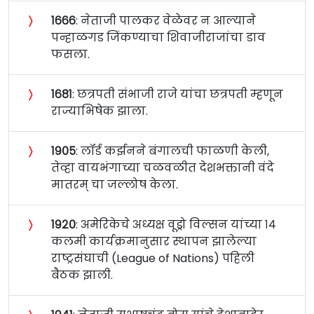
〉
१६६६
: नेताजी पालकर वेळेवर न आल्याने
पन्हाळगड जिंकण्याचा शिवाजीराजांचा डाव
फसला.
〉
१६८१
: छत्रपती संभाजी राजे यांचा छत्रपती म्हणून
राज्याभिषेक झाला.
〉
१९०५
: लॉर्ड कर्झनने बंगालची फाळणी केली,
तेव्हा वायभंगाच्या चळवळीत देशभक्तानी वंदे
मातरम् चा जल्लोष केला.
〉
१९२०
: अमेरिकेचे अध्यक्ष वूड्रो विल्सन यांच्या १४
कलमी कार्यक्रमानुसार स्थापन झालेल्या
राष्ट्रसंघाची (League of Nations) पहिली
बैठक झाली.