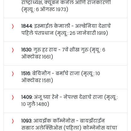
राष्ट्राध्यक्ष, क्यूबन कर्नल आणि राजकारणी
(मृत्यू : ६ ऑगस्ट १९७३)
〉
१८४४
: इस्माईल केमाली - अल्बेनिया देशाचे
पहिले पंतप्रधान (मृत्यू : २६ जानेवारी १९१९)
〉
१६३०
: गुरु हर राय - ७वे शीख गुरु (मृयू : ६
ऑक्टोबर १६६१)
〉
१५१६
: बेयिनौंग - बर्माचे राजा (मृत्यू : १०
ऑक्टोबर १५८१)
〉
१४०९
: अंजू च्या रेने - नेपल्स देशाचे राजा (मृत्यू :
१० जुलै १४८०)
〉
१०९३
: आयझॅक कॉम्नेनोस - बायझँटाईन
सम्राट अलेक्सिओस (पहिला) कोम्नेनोस यांचा