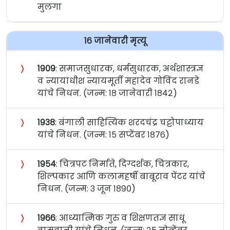
मुलगा
१६ जानेवारी मृत्यू
〉
१९०९
: समाजसुधारक, धर्मसुधारक, अर्थशास्त्रज्ञ
व न्यायाधीश न्यायमूर्ती महादेव गोविंद रानडे
यांचे निधन. (जन्म: १८ जानेवारी १८४२)
〉
१९३८
: बंगाली साहित्यिक शरदचंद्र चट्टोपाध्याय
यांचे निधन. (जन्म: १५ सप्टेंबर १८७६)
〉
१९५४
: चित्रपट निर्माते, दिग्दर्शक, चित्रकार,
शिल्पकार आणि कलामहर्षी बाबूराव पेंटर यांचे
निधन. (जन्म: ३ जून १८९०)
〉
१९६६
: आध्यात्मिक गुरु व शिक्षणतज्ञ साधू