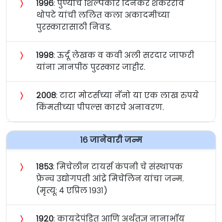
〉
१९९६
: पुण्याचे शिल्पकार दिनकर शंकरराव
थोपटे यांची ललित कला अकादमीच्या
पुरस्कारासाठी निवड.
〉
१९९८
: ऊर्दू लेखक व कवी अली सरदार जाफरी
यांना ज्ञानपीठ पुरस्कार जाहीर.
〉
२००८
: टाटा मोटर्सच्या नॅनो या एक लाख रुपये
किंमतीच्या पीपल्स कारचे अनावरण.
१६ जानेवारी जन्म
〉
१८५३
: मिचेलीन टायर्स कंपनी चे संस्थापक
फ्रेन्च उद्योगपती आंद्रे मिचेलिन यांचा जन्म.
(मृत्यू: ४ एप्रिल १९३१)
〉
१९२०
: कायदेपंडित आणि अर्थतज्ञ नानाभॉय