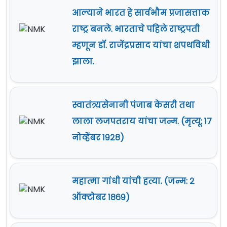
आल्याने भारत हे सार्वभौम प्रजासत्ताक
राष्ट्र बनले. भारताचे पहिले राष्ट्रपती
म्हणून डॉ. राजेंद्रप्रसाद यांचा शपथविधी
झाला.
स्वातंत्र्यसेनानी पंजाब केसरी तथा
लाला लजपतराय यांचा जन्म. (मृत्यू: १७
नोव्हेंबर १९२८)
महात्मा गांधी यांची हत्या. (जन्म: २
ऑक्टोबर १८६९)