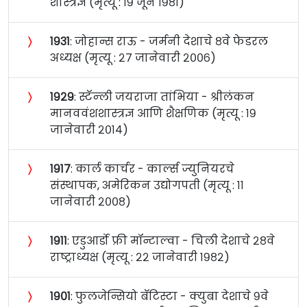
शास्त्रज्ञ (मृत्यू : १९ जून १९८१)
〉
१९३१
: जोहान्स राऊ - जर्मनी देशाचे ८वे फेडरल
अध्यक्ष (मृत्यू : २७ जानेवारी २००६)
〉
१९२९
: स्टॅन्ली जयराजा तांभिया - श्रीलंकन
मानववंशशास्त्रज्ञ आणि शैक्षणिक (मृत्यू : १९
जानेवारी २०१४)
〉
१९१७
: कार्ल कार्चर - कार्ल्स ज्युनियरचे
संस्थापक, अमेरिकन उद्योगपती (मृत्यू : ११
जानेवारी २००८)
〉
१९११
: एडुआर्डो फ्री मॉन्टाल्वा - चिली देशाचे २८वे
राष्ट्राध्यक्ष (मृत्यू : २२ जानेवारी १९८२)
〉
१९०१
: फुलजेन्सियो बॅटिस्टा - क्युबा देशाचे ९वे