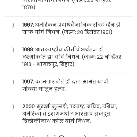
वासवानी यांचे निधन. (जन्म: २५ नोव्हेंबर
१८७९)
〉
१६६७
: अमेरिकन पदार्थवैज्ञानिक रॉबर्ट व्हॅन डी
ग्राफ यांचे निधन. (जन्म: २० डिसेंबर १९०१)
〉
१९८८
: आंतरराष्ट्रीय कीर्तीचे अर्थतज्ञ डॉ.
लक्ष्मीकांत झा यांचे निधन. (जन्म: २२ नोव्हेंबर
१९१३ – भागलपूर, बिहार)
〉
१९९७
: कामगार नेते डॉ. दत्ता सामंत यांची
गोळ्या घालून हत्या.
〉
२०००
: मुरब्बी मुत्सद्दी, परराष्ट्र सचिव, रशिया,
अमेरिका व इराणमधील भारताचे राजदूत
त्रिलोकीनाथ कौल यांचे निधन.