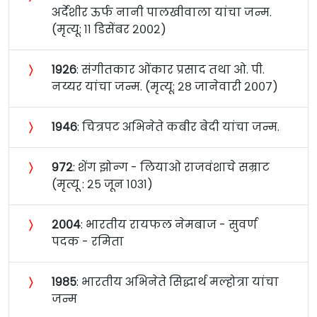
अर्देशीर ऊर्फ नानी पालखीवाला यांचा जन्म.
(मृत्यू: ११ डिसेंबर २००२)
〉
१९२६
: संगीतकार ओंकार प्रसाद तथा ओ. पी.
नय्यर यांचा जन्म. (मृत्यू: २८ जानेवारी २००७)
〉
१९४६
: चित्रपट अभिनेते कबीर बेदी यांचा जन्म.
〉
९७२
: शेंग झोन्ग - लियाओ राजवंशाचे सम्राट
(मृत्यू : २५ जून १०३१)
〉
२००४
: भारतीय रायफल नेमबाज - सुवर्ण
पदक - रमिता
〉
१९८५
: भारतीय अभिनेते सिद्धार्थ मल्होत्रा यांचा
जन्म