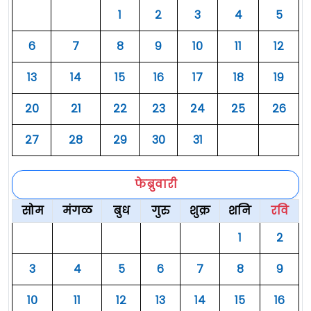
१
२
३
४
५
६
७
८
९
१०
११
१२
१३
१४
१५
१६
१७
१८
१९
२०
२१
२२
२३
२४
२५
२६
२७
२८
२९
३०
३१
फेब्रुवारी
सोम
मंगळ
बुध
गुरु
शुक्र
शनि
रवि
१
२
३
४
५
६
७
८
९
१०
११
१२
१३
१४
१५
१६