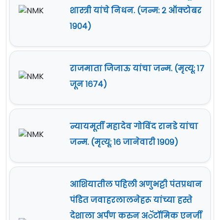
शास्त्री यांचे निधन. (जन्म: २ ऑक्टोबर
१९०४)
राजमाता जिजाऊ यांचा जन्म. (मृत्यू: १७
जून १६७४)
न्यायमूर्ती महादेव गोविंद रानडे यांचा
जन्म. (मृत्यू: १६ जानेवारी १९०९)
आशियातील पहिली अणुभट्टी पंतप्रधान
पंडित जवाहरलालनेहरू यांच्या हस्ते
देशाला अर्पण करुन अॅटॉमिक एनर्जी