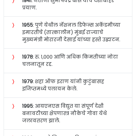
〉
१९४१
: नेताजी सुभाषचंद्र बोस यांचे देशाबाहेर
प्रयाण.
〉
१९५५
: पुणे येथील नॅशनल डिफेन्स अकॅडमीच्या
इमारतीचे (तात्कालीन) मुंबई राज्याचे
मुख्यमंत्री मोरारजी देसाई यांच्या हस्ते उद्घाटन.
〉
१९७८
: रु. १,००० आणि अधिक किमतीच्या नोटा
चलनातून रद्द.
〉
१९७९
: शहा ऑफ इराण यांनी कुटुंबासह
इजिप्तमध्ये पलायन केले.
〉
१९९५
: आयएनएस विद्युत या संपूर्ण देशी
बनावटीच्या क्षेपणास्त्र नौकेचे गोवा येथे
जलावतरण झाले.