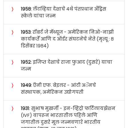
〉
१९५८
: लॅटव्हिया देशाचे ४थे पंतप्रधान अँड्रिस
स्केले यांचा जन्म
〉
१९५३
: रॉबर्ट जे मॅथ्यूज - अमेरिकन निओ-नाझी
कार्यकर्ते आणि द ऑर्डर संघटनेचे नेते (मृत्यू : ८
डिसेंबर १९८४)
〉
१९५२
: इजिप्त देशाचे राजा फुआद (दुसरे) याचा
जन्म
〉
१९४९
: ऍनी एफ. बेइलर - आंटी अॅनचे
संस्थापक, अमेरिकन उद्योगपती
〉
१९३१
: सुभाष मुखर्जी - इन-व्हिट्रो फर्टिलायझेशन
(IVF) वापरून भारतातील पहिले आणि
जगातील दुसरे मूल जन्मवणारे भारतीय