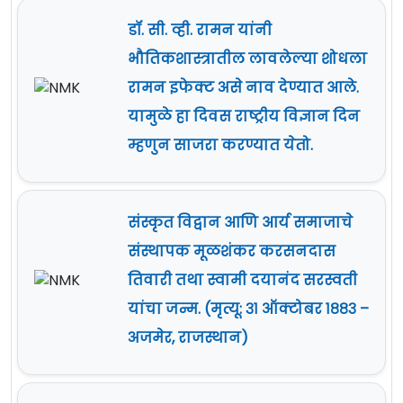
डॉ. सी. व्ही. रामन यांनी
भौतिकशास्त्रातील लावलेल्या शोधला
रामन इफेक्ट असे नाव देण्यात आले.
यामुळे हा दिवस राष्ट्रीय विज्ञान दिन
म्हणुन साजरा करण्यात येतो.
संस्कृत विद्वान आणि आर्य समाजाचे
संस्थापक मूळशंकर करसनदास
तिवारी तथा स्वामी दयानंद सरस्वती
यांचा जन्म. (मृत्यू: ३१ ऑक्टोबर १८८३ –
अजमेर, राजस्थान)