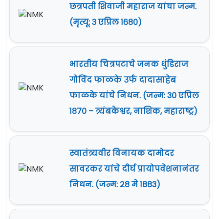
छत्रपती शिवाजी महाराज यांचा जन्म.
(मृत्यू: ३ एप्रिल १६८०)
भारतीय चित्रपटाचे जनक धुंडिराज
गोविंद फाळके उर्फ दादासाहेब
फाळके यांचे निधन. (जन्म: ३० एप्रिल
१८७० – त्र्यंबकेश्वर, नाशिक, महाराष्ट्र)
स्वातंत्र्यवीर विनायक दामोदर
सावरकर यांचे दीर्घ प्रायोपवेशनानंतर
निधन. (जन्म: २८ मे १८८३)