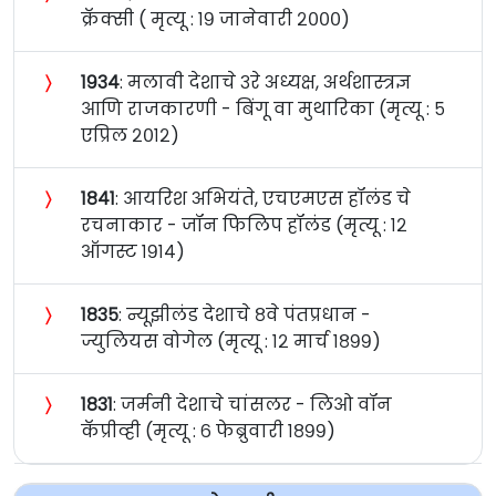
क्रॅक्सी ( मृत्यू : १९ जानेवारी २०००)
〉
१९३४
: मलावी देशाचे ३रे अध्यक्ष, अर्थशास्त्रज्ञ
आणि राजकारणी - बिंगू वा मुथारिका (मृत्यू : ५
एप्रिल २०१२)
〉
१८४१
: आयरिश अभियंते, एचएमएस हॉलंड चे
रचनाकार - जॉन फिलिप हॉलंड (मृत्यू : १२
ऑगस्ट १९१४)
〉
१८३५
: न्यूझीलंड देशाचे ८वे पंतप्रधान -
ज्युलियस वोगेल (मृत्यू : १२ मार्च १८९९)
〉
१८३१
: जर्मनी देशाचे चांसलर - लिओ वॉन
कॅप्रीव्ही (मृत्यू : ६ फेब्रुवारी १८९९)