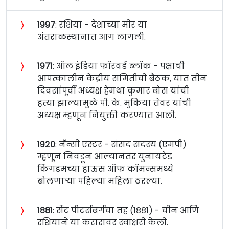
〉
१९९७
: रशिया - देशाच्या मीर या
अंतराळस्थानात आग लागली.
〉
१९७१
: ऑल इंडिया फॉरवर्ड ब्लॉक - पक्षाची
आपत्कालीन केंद्रीय समितीची बैठक, यात तीन
दिवसांपूर्वी अध्यक्ष हेमंथा कुमार बोस यांची
हत्या झाल्यामुळे पी. के. मुकिया तेवर यांची
अध्यक्ष म्हणून नियुक्ती करण्यात आली.
〉
१९२०
: नॅन्सी एस्टर - संसद सदस्य (एमपी)
म्हणून निवडून आल्यानंतर युनायटेड
किंगडमच्या हाऊस ऑफ कॉमन्समध्ये
बोलणाऱ्या पहिल्या महिला ठरल्या.
〉
१८८१
: सेंट पीटर्सबर्गचा तह (१८८१) - चीन आणि
रशियाने या करारावर स्वाक्षरी केली.