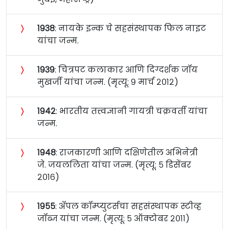
〉
१९३८
: नायके इन्क चे सहसंस्थापक फिल नाइट
यांचा जन्म.
〉
१९३९
: चित्रपट कलाकार आणि दिग्दर्शक जॉय
मुखर्जी यांचा जन्म. (मृत्यू: ९ मार्च २०१२)
〉
१९४२
: भारतीय तत्त्वज्ञानी गायत्री चक्रवर्ती यांचा
जन्म.
〉
१९४८
: राजकारणी आणि दक्षिणेतील अभिनेत्री
जे. जयललिता यांचा जन्म. (मृत्यू: ५ डिसेंबर
२०१६)
〉
१९५५
: अ‍ॅपल कॉम्प्युटर्सचा सहसंस्थापक स्टीव्ह
जॉब्ज यांचा जन्म. (मृत्यू: ५ ऑक्टोबर २०११)