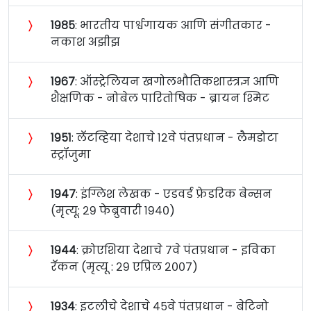
〉
१९८५
: भारतीय पार्श्वगायक आणि संगीतकार -
नकाश अझीझ
〉
१९६७
: ऑस्ट्रेलियन खगोलभौतिकशास्त्रज्ञ आणि
शैक्षणिक - नोबेल पारितोषिक - ब्रायन श्मिट
〉
१९५१
: लॅटव्हिया देशाचे १२वे पंतप्रधान - लैमडोटा
स्ट्रॉजुमा
〉
१९४७
: इंग्लिश लेखक - एडवर्ड फ्रेडरिक बेन्सन
(मृत्यू: २९ फेब्रुवारी १९४०)
〉
१९४४
: क्रोएशिया देशाचे ७वे पंतप्रधान - इविका
रॅकन (मृत्यू : २९ एप्रिल २००७)
〉
१९३४
: इटलीचे देशाचे ४५वे पंतप्रधान - बेटिनो