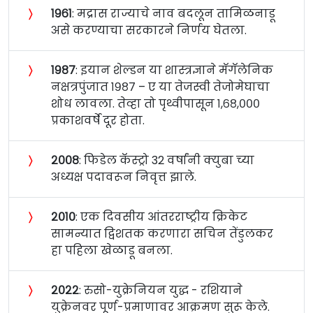
〉
१९६१
: मद्रास राज्याचे नाव बदलून तामिळनाडू
असे करण्याचा सरकारने निर्णय घेतला.
〉
१९८७
: इयान शेल्डन या शास्त्रज्ञाने मॅगॅलेनिक
नक्षत्रपुंजात १९८७ – ए या तेजस्वी तेजोमेघाचा
शोध लावला. तेव्हा तो पृथ्वीपासून १,६८,०००
प्रकाशवर्षे दूर होता.
〉
२००८
: फिडेल कॅस्ट्रो 32 वर्षांनी क्युबा च्या
अध्यक्ष पदावरून निवृत्त झाले.
〉
२०१०
: एक दिवसीय आंतरराष्ट्रीय क्रिकेट
सामन्यात द्विशतक करणारा सचिन तेंडुलकर
हा पहिला खेळाडू बनला.
〉
२०२२
: रुसो-युक्रेनियन युद्ध - रशियाने
युक्रेनवर पूर्ण-प्रमाणावर आक्रमण सुरू केले.