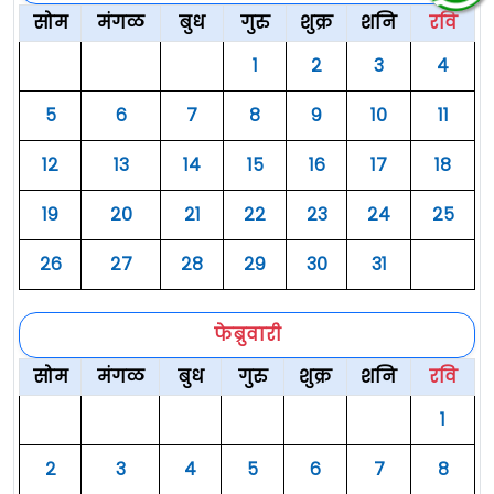
सोम
मंगळ
बुध
गुरु
शुक्र
शनि
रवि
१
२
३
४
५
६
७
८
९
१०
११
१२
१३
१४
१५
१६
१७
१८
१९
२०
२१
२२
२३
२४
२५
२६
२७
२८
२९
३०
३१
फेब्रुवारी
सोम
मंगळ
बुध
गुरु
शुक्र
शनि
रवि
१
२
३
४
५
६
७
८