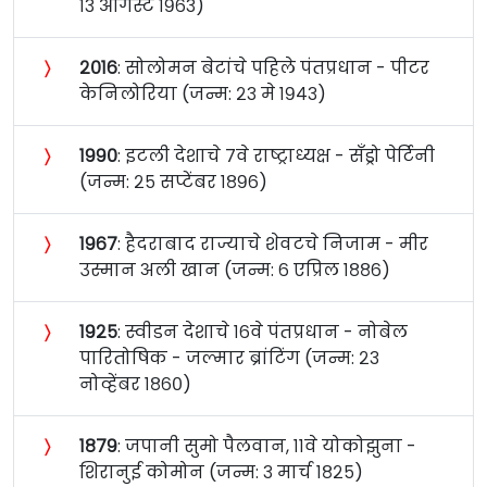
१३ ऑगस्ट १९६३)
〉
२०१६
: सोलोमन बेटांचे पहिले पंतप्रधान - पीटर
केनिलोरिया (जन्म: २३ मे १९४३)
〉
१९९०
: इटली देशाचे ७वे राष्ट्राध्यक्ष - सँड्रो पेर्टिनी
(जन्म: २५ सप्टेंबर १८९६)
〉
१९६७
: हैदराबाद राज्याचे शेवटचे निजाम - मीर
उस्मान अली खान (जन्म: ६ एप्रिल १८८६)
〉
१९२५
: स्वीडन देशाचे १६वे पंतप्रधान - नोबेल
पारितोषिक - जल्मार ब्रांटिंग (जन्म: २३
नोव्हेंबर १८६०)
〉
१८७९
: जपानी सुमो पैलवान, ११वे योकोझुना -
शिरानुई कोमोन (जन्म: ३ मार्च १८२५)