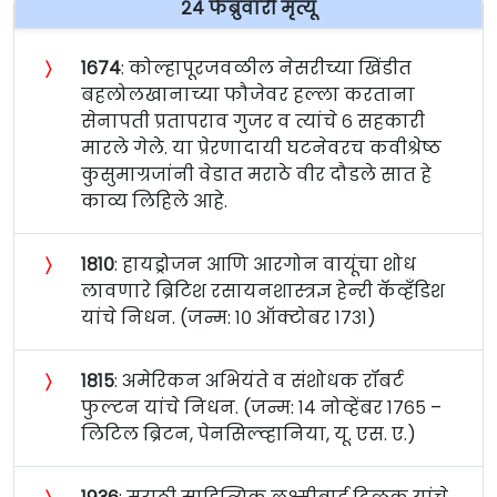
२४ फेब्रुवारी मृत्यू
〉
१६७४
: कोल्हापूरजवळील नेसरीच्या खिंडीत
बहलोलखानाच्या फौजेवर हल्ला करताना
सेनापती प्रतापराव गुजर व त्यांचे ६ सहकारी
मारले गेले. या प्रेरणादायी घटनेवरच कवीश्रेष्ठ
कुसुमाग्रजांनी वेडात मराठे वीर दौडले सात हे
काव्य लिहिले आहे.
〉
१८१०
: हायड्रोजन आणि आरगोन वायूंचा शोध
लावणारे ब्रिटिश रसायनशास्त्रज्ञ हेन्‍री कॅव्हँडिश
यांचे निधन. (जन्म: १० ऑक्टोबर १७३१)
〉
१८१५
: अमेरिकन अभियंते व संशोधक रॉबर्ट
फुल्टन यांचे निधन. (जन्म: १४ नोव्हेंबर १७६५ –
लिटिल ब्रिटन, पेनसिल्व्हानिया, यू. एस. ए.)