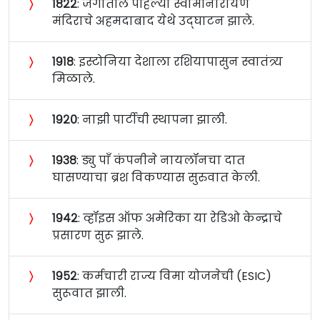
〉
१८२२
: जगातील पहिल्या स्वामीनारायण
मंदिराचे अहमदाबाद येथे उद्‍घाटन झाले.
〉
१९१८
: इस्टोनिया देशाला रशियापासुन स्वातंत्र्य
मिळाले.
〉
१९२०
: नाझी पार्टीची स्थापना झाली.
〉
१९३८
: ड्यु पाँ कंपनीने नायलॉनचा दात
घासण्याचा ब्रश विकण्यास सुरुवात केली.
〉
१९४२
: व्हॉइस ऑफ अमेरिका या रेडिओ केन्द्राचे
प्रसारण सुरू झाले.
〉
१९५२
: कर्मचारी राज्य विमा योजनेची (ESIC)
सुरूवात झाली.