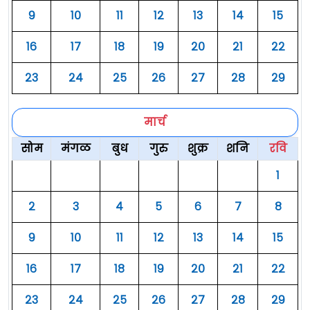
९
१०
११
१२
१३
१४
१५
१६
१७
१८
१९
२०
२१
२२
२३
२४
२५
२६
२७
२८
२९
मार्च
सोम
मंगळ
बुध
गुरु
शुक्र
शनि
रवि
१
२
३
४
५
६
७
८
९
१०
११
१२
१३
१४
१५
१६
१७
१८
१९
२०
२१
२२
२३
२४
२५
२६
२७
२८
२९