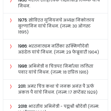
〉
१९३६
: मराठी साहित्यिक लक्ष्मीबाई टिळक यांचे
निधन.
〉
१९७५
: सोविएत युनियनचे अध्यक्ष निकोलाय
बुल्गानिन यांचे निधन. (जन्म: ३० ऑगस्ट
१८९५)
〉
१९८६
: भरतनाट्यम नर्तिका रुक्मिणीदेवी
अरुंडेल यांचे निधन. (जन्म: २९ फेब्रुवारी १९०४)
〉
१९९८
: अभिनेत्री व चित्रपट निर्मात्या ललिता
पवार यांचे निधन. (जन्म: १८ एप्रिल १९१६)
〉
२०११
: अमर चित्र कथा चे जनक अनंत पै ऊर्फ
अंकल पै यांचे निधन. (जन्म: १७ सप्टेंबर १९२९)
〉
२०१८
: भारतीय अभिनेत्री - पद्मश्री श्रीदेवी (जन्म: