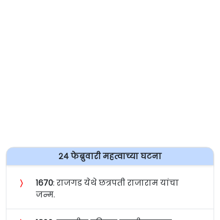
२४ फेब्रुवारी महत्वाच्या घटना
〉
१६७०
: राजगड येथे छत्रपती राजाराम यांचा
जन्म.