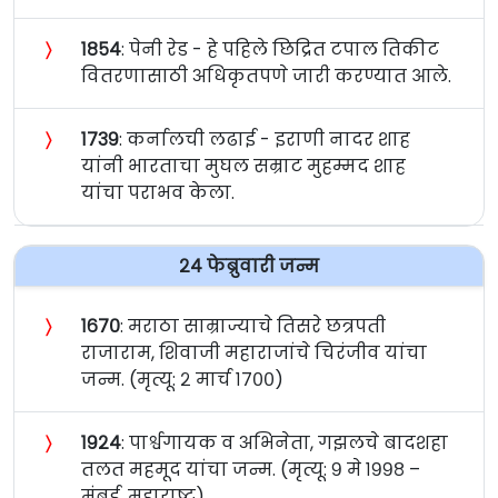
〉
१८५४
: पेनी रेड - हे पहिले छिद्रित टपाल तिकीट
वितरणासाठी अधिकृतपणे जारी करण्यात आले.
〉
१७३९
: कर्नालची लढाई - इराणी नादर शाह
यांनी भारताचा मुघल सम्राट मुहम्मद शाह
यांचा पराभव केला.
२४ फेब्रुवारी जन्म
〉
१६७०
: मराठा साम्राज्याचे तिसरे छत्रपती
राजाराम, शिवाजी महाराजांचे चिरंजीव यांचा
जन्म. (मृत्यू: २ मार्च १७००)
〉
१९२४
: पार्श्वगायक व अभिनेता, गझलचे बादशहा
तलत महमूद यांचा जन्म. (मृत्यू: ९ मे १९९८ –
मुंबई, महाराष्ट्र)