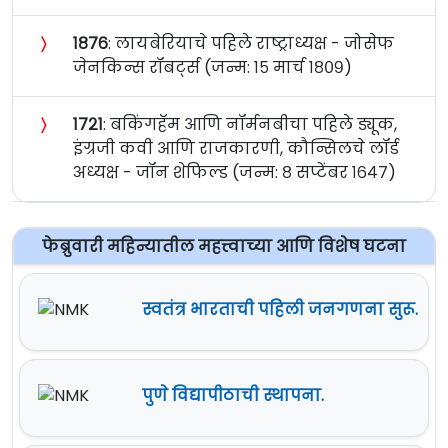
〉
१८७६
: लायबेरियाचे पहिले राष्ट्राध्यक्ष - जोसेफ
जेनकिन्स रॉबर्ट्स (जन्म: १५ मार्च १८०९)
〉
१७२१
: बकिंगहॅम आणि नॉर्मनबीचा पहिले ड्यूक,
इंग्रजी कवी आणि राजकारणी, कौन्सिलचे लॉर्ड
अध्यक्ष - जॉन शेफिल्ड (जन्म: ८ सप्टेंबर १६४७)
फेब्रुवारी महिन्यातील महत्त्वाच्या आणि विशेष घटना
स्वतंत्र भारताची पहिली जनगणना सुरू.
पुणे विद्यापीठाची स्थापना.