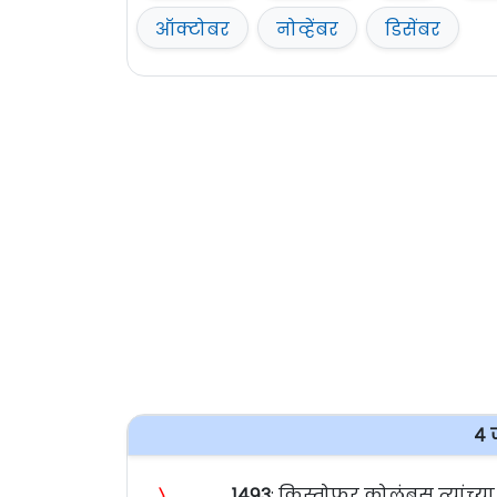
ऑक्टोबर
नोव्हेंबर
डिसेंबर
४ 
〉
१४९३
: क्रिस्तोफर कोलंबस त्यांच