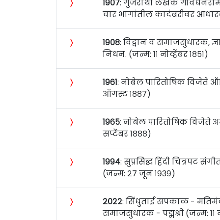
〉
१९०७
: गुजराथी लेखक गोवर्धनराम त
चार भागांतील कादंबरीवर आधारल
〉
१९०८
: विद्वान व समाजसुधारक, ज्ञान
निधन. (जन्म: ११ नोव्हेंबर १८५१)
〉
१९६१
: नोबेल पारितोषिक विजेते ऑस्
ऑगस्ट १८८७)
〉
१९६५
: नोबेल पारितोषिक विजेते 
सप्टेंबर १८८८)
〉
१९९४
: सुप्रसिद्ध हिंदी चित्रपट 
(जन्म: २७ जून १९३९)
〉
२०२२
: सिंधुताई सपकाळ - मतिमंद
समाजसुधारक - पद्मश्री (जन्म: ११ न