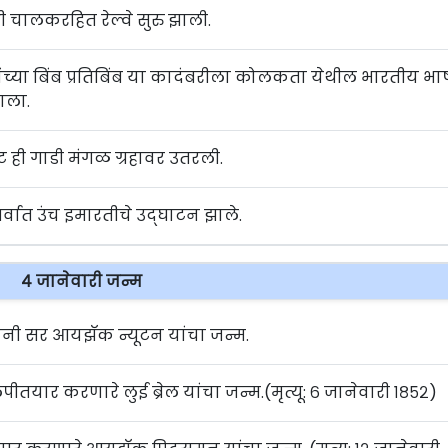
िली चालकरहित रेल्वे सुरु झाली.
यांच्या बिंब प्रतिबिंब या कादंबरीला कोलकता येथील भारतीय भा
ळाला.
ट ही गाडी मंगळ ग्रहावर उतरली.
्वात उंच इमारतीचे उद्‍घाटन झाले.
४ जानेवारी जन्म
वज्ञानी सर आयझॅक न्यूटन यांचा जन्म.
 लिपीतयार करणारे लुई ब्रेल यांचा जन्म.(मृत्यू: ६ जानेवारी १८५२)