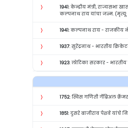
〉
१९४१
: केन्द्रीय मंत्री, राज्यसभा
कल्पनाथ राय यांचा जन्म. (मृत्यू
〉
१९४१
: कल्पनाथ राय - राजकीय नेते
〉
१९३७
: सुरेंद्रनाथ - भारतीय क्रिकेटप
〉
१९२३
: लोटिका सरकार - भारतीय वक
〉
१७५२
: स्विस गणिती गॅब्रिअल क्रॅम
〉
१८५१
: दुसरे बाजीराव पेशवे यांचे 