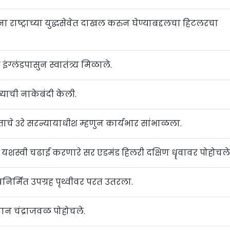
ींना राष्ट्राच्या युद्धसेवेत दाखल करुन घेण्याबद्दलचा हिटलरचा
 इंग्लंडपासुन स्वातंत्र्य मिळाले.
व्याची नाकेबंदी केली.
ताचे ३रे सरन्यायाधीश म्हणुन कार्यभार सांभाळला.
टवर यशस्वी चढाई करणारे सर एडमंड हिलरी दक्षिण धॄवावर पोहोचले
निर्मित उपग्रह पृथ्वीवर परत उतरला.
यान चंद्राजवळ पोहोचले.