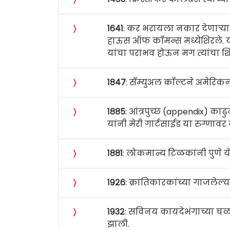
〉
१६४१
: कर भरायला नकार देणार्‍या 
हाऊस ऑफ कॉमन्स मध्येशिरले. या 
यांचा पराभव होऊन मग त्यांचा श
〉
१८४७
: सॅम्युअल कॉल्टने अमेरिकन
〉
१८८५
: आंत्रपुच्छ (appendix) काढुन
यांनी मेरी गार्टसाईड या रुग्णावर
〉
१८८१
: लोकमान्य टिळकांनी पुणे येथे
〉
१९२६
: क्रांतिकारकांच्या गाजले
〉
१९३२
: सविनय कायदेभंगाच्या चळवळ
झाली.