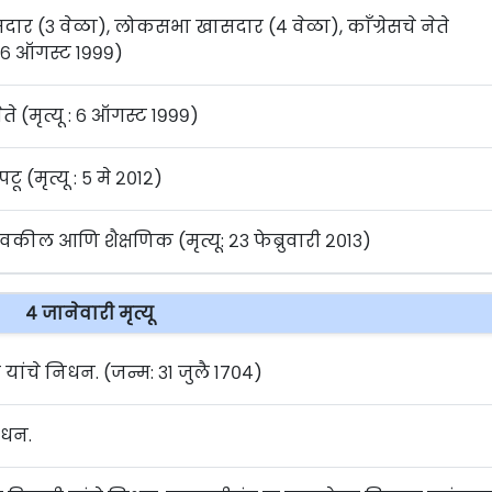
 खासदार (३ वेळा), लोकसभा खासदार (४ वेळा), काँग्रेसचे नेते
: ६ ऑगस्ट १९९९)
 (मृत्यू : ६ ऑगस्ट १९९९)
टू (मृत्यू : ५ मे २०१२)
ील आणि शैक्षणिक (मृत्यू: २३ फेब्रुवारी २०१३)
४ जानेवारी मृत्यू
र यांचे निधन. (जन्म: ३१ जुलै १७०४)
निधन.