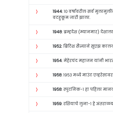
〉
१९४४
: १० वर्षावरील सर्व मुलामुल
वटहुकूम जारी झाला.
〉
१९४८
: ब्रम्हदेश (म्यानमार) देशाला
〉
१९५२
: ब्रिटिश सैन्याने सुएझ काल
〉
१९५४
: मेहेरचंद महाजन यांनी भार
〉
१९५८
: १९५३ मध्ये माउंट एव्हरेस्
〉
१९५८
: स्पुटनिक-१ हा पहिला मानव
〉
१९५९
: रशियाचे लुना-१ हे अंतराळ