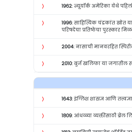
〉
१९६२
: न्यूयॉर्क अमेरिका येथे पह
〉
१९९६
: साहित्यिक चंद्रकांत खोत 
परिषदेचा प्रतिष्ठेचा पुरस्कार मि
〉
२००४
: नासाची मानवरहित स्पिरी
〉
२०१०
: बुर्ज खलिफा या जगातील सर
〉
१६४३
: इंग्लिश शास्रज्ञ आणि तत्त्
〉
१८०९
: आंधळ्या व्यक्तींसाठी ब्रेल