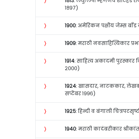
〉
१८१३
: लघुलिपी म्हणजेच शॉर्टहँड 
१८९७)
〉
१९००
: अमेरिकन पक्षीय जेम्स बाँड 
〉
१९०९
: मराठी नवसाहित्यिकार प्रभा
〉
१९१४
: साहित्य अकादमी पुरस्कार विज
२०००)
〉
१९२४
: खासदार, नाटककार, लेखक, उ
सप्टेंबर १९९६)
〉
१९२५
: हिन्दी व बंगाली चित्रपटसृष
〉
१९४०
: मराठी कादंबरीकार श्रीका