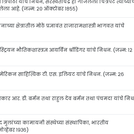
्रिपाठी यांचे निधन, सरस्वतीचंद्र हा गाजलेला चित्रपट त्यांच्या
ेला आहे. (जन्म: २० ऑक्टोबर १८५५)
ाच्या क्षेत्रातील मोठे प्रज्ञावंत राजारामशास्त्री भागवत यांचे
ट्रियन भौतिकशास्त्रज्ञ आयर्विन श्रॉडिंगर यांचे निधन. (जन्म: १२
अमेरिकन साहित्यिक टी. एस. इलियट यांचे निधन. (जन्म: २६
संगीतकार आर. डी. बर्मन तथा राहुल देव बर्मन तथा पंचमदा यांचे नि
 मुलांच्या कामायनी संस्थेच्या संस्थापिका, भारतीय
ोव्हेंबर १९३६)