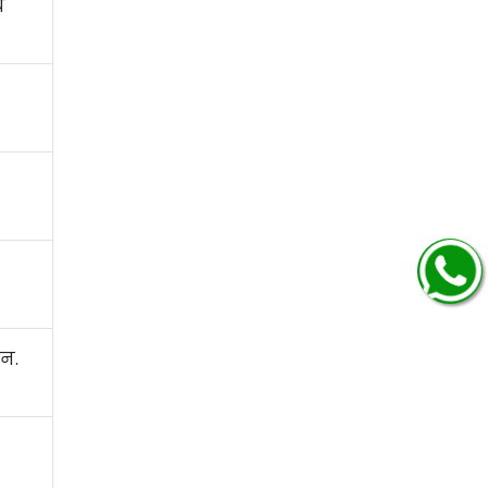
च
धन.