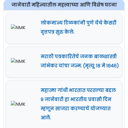
जानेवारी महिन्यातील महत्त्वाच्या आणि विशेष घटना
लोकमान्य टिळकांनी पुणे येथे केसरी
वृत्तपत्र सुरु केले.
मराठी पत्रकारितेचे जनक बाळशास्त्री
जांभेकर यांचा जन्म. (मृत्यू: १८ मे १८४६)
महात्मा गांधी भारतात परतल्या बद्दल
९ जानेवारी हा भारतीय प्रवासी दिन
म्हणून साजरा करण्याचे योजण्यात
आले.