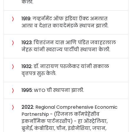
केली.
〉
१९१९
: गव्हर्नमेंट ऑफ इंडिया ऍक्ट अमलात
आला व देशात कायदेमंडळे स्थापन झाली.
〉
१९२३
: चित्तरंजन दास आणि पंडित जवाहरलाल
नेहरू यांनी स्वराज्य पार्टीची स्थापना केली.
〉
१९३२
: डॉ. नारायण परुळेकर यांनी सकाळ
वृत्तपत्र सुरु केले.
〉
१९९५
: WTO ची स्थापना झाली.
〉
२०२२
: Regional Comprehensive Economic
Partnership - (रिजनल कॉमप्रेहेंसीव
इकनॉमिक पार्टनरशीप) - हा ऑस्ट्रेलिया,
ब्रुनेई, कंबोडिया, चीन, इंडोनेशिया, जपान,