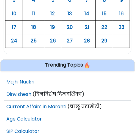
३
४
५
६
७
८
९
१०
११
१२
१३
१४
१५
१६
१७
१८
१९
२०
२१
२२
२३
२४
२५
२६
२७
२८
२९
Trending Topics
Majhi Naukri
Dinvishesh
(दिनविशेष दिनदर्शिका)
Current Affairs in Marahti
(चालू घडामोडी)
Age Calculator
SIP Calculator