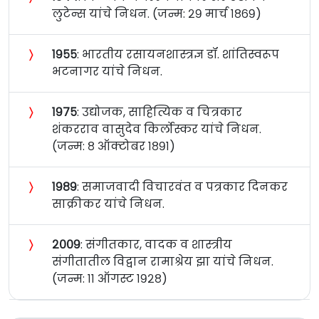
लुटेन्स यांचे निधन. (जन्म: २९ मार्च १८६९)
〉
१९५५
: भारतीय रसायनशास्त्रज्ञ डॉ. शांतिस्वरूप
भटनागर यांचे निधन.
〉
१९७५
: उद्योजक, साहित्यिक व चित्रकार
शंकरराव वासुदेव किर्लोस्कर यांचे निधन.
(जन्म: ८ ऑक्टोबर १८९१)
〉
१९८९
: समाजवादी विचारवंत व पत्रकार दिनकर
साक्रीकर यांचे निधन.
〉
२००९
: संगीतकार, वादक व शास्त्रीय
संगीतातील विद्वान रामाश्रेय झा यांचे निधन.
(जन्म: ११ ऑगस्ट १९२८)