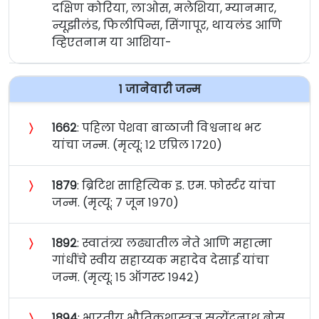
दक्षिण कोरिया, लाओस, मलेशिया, म्यानमार,
न्यूझीलंड, फिलीपिन्स, सिंगापूर, थायलंड आणि
व्हिएतनाम या आशिया-
१ जानेवारी जन्म
〉
१६६२
: पहिला पेशवा बाळाजी विश्वनाथ भट
यांचा जन्म. (मृत्यू: १२ एप्रिल १७२०)
〉
१८७९
: ब्रिटिश साहित्यिक इ. एम. फोर्स्टर यांचा
जन्म. (मृत्यू: ७ जून १९७०)
〉
१८९२
: स्वातंत्र्य लढ्यातील नेते आणि महात्मा
गांधींचे स्वीय सहाय्यक महादेव देसाई यांचा
जन्म. (मृत्यू: १५ ऑगस्ट १९४२)
〉
१८९४
: भारतीय भौतिकशास्त्रज्ञ सत्येंद्रनाथ बोस