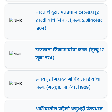
भारताचे दुसरे पंतप्रधान लालबहाद्दूर
शास्त्री यांचे निधन. (जन्म: २ ऑक्टोबर
१९०४)
राजमाता जिजाऊ यांचा जन्म. (मृत्यू: १७
जून १६७४)
न्यायमूर्ती महादेव गोविंद रानडे यांचा
जन्म. (मृत्यू: १६ जानेवारी १९०९)
आशियातील पहिली अणुभट्टी पंतप्रधान