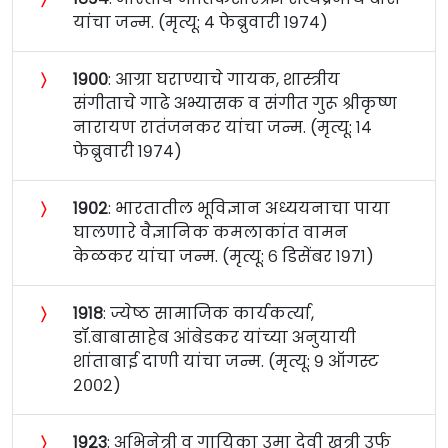
यांचा जन्म. (मृत्यू: ४ फेब्रुवारी १९७४)
〉
१९००
: आग्रा घराण्याचे गायक, शास्त्रीय
संगीताचे गाढे अभ्यासक व संगीत गुरू श्रीकृष्ण
नारायण रातंजनकर यांचा जन्म. (मृत्यू: १४
फेब्रुवारी १९७४)
〉
१९०२
: भारतातील भूविज्ञान अध्ययनाचा पाया
घालणारे वैज्ञानिक कमलाकांत वामन
केळकर यांचा जन्म. (मृत्यू: ६ डिसेंबर १९७१)
〉
१९१८
: ज्येष्ठ सामाजिक कार्यकर्त्या,
डॉ.बाबासाहेब आंबेडकर यांच्या अनुयायी
शांताबाई दाणी यांचा जन्म. (मृत्यू: ९ ऑगस्ट
२००२)
〉
१९२३
: अभिनेत्री व गायिका उमा देवी खत्री उर्फ