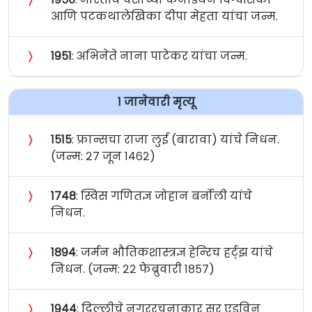
आणि पटकथालेखिका दीपा मेहता यांचा जन्म.
〉
१९५१
: अभिनेते नाना पाटेकर यांचा जन्म.
१ जानेवारी मृत्यू
〉
१५१५
: फ्रान्सचा राजा लुई (बारावा) यांचे निधन.
(जन्म: २७ जून १४६२)
〉
१७४८
: स्विस गणितज्ञ जोहान बर्नोली यांचे
निधन.
〉
१८९४
: जर्मन भौतिकशास्त्रज्ञ हेन्‍रिच हर्ट्‌झ यांचे
निधन. (जन्म: २२ फेब्रुवारी १८५७)
〉
१९४४
: दिल्लीचे नगररचनाकार सर एडविन