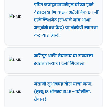
पंडित जवाहरलालनेहरू यांच्या हस्ते
देशाला अर्पण करुन अॅटॉमिक एनर्जी
एस्टॅब्लिशमेंट (सध्याचे नाव भाभा
अणुसंशोधन केंद्र) या संस्थेची स्थापना
करण्यात आली.
मणिपूर आणि मेघालय या राज्यांना
स्वतंत्र राज्याचा दर्जा मिळाला.
नेताजी सुभाषचंद्र बोस यांचा जन्म.
(मृत्यू: १८ ऑगस्ट १९४५ – फोर्मोसा,
तैवान)