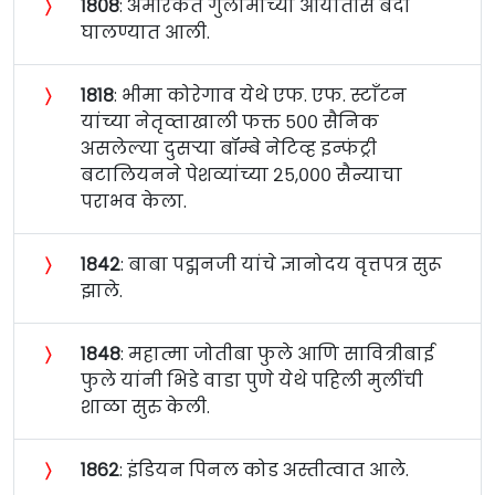
〉
१८०८
: अमेरिकेत गुलामांच्या आयातीस बंदी
घालण्यात आली.
〉
१८१८
: भीमा कोरेगाव येथे एफ. एफ. स्टाँटन
यांच्या नेतृव्ताखाली फक्त ५०० सैनिक
असलेल्या दुसऱ्या बॉम्बे नेटिव्ह इन्फंट्री
बटालियनने पेशव्यांच्या २५,००० सैन्याचा
पराभव केला.
〉
१८४२
: बाबा पद्मनजी यांचे ज्ञानोदय वृत्तपत्र सुरू
झाले.
〉
१८४८
: महात्मा जोतीबा फुले आणि सावित्रीबाई
फुले यांनी भिडे वाडा पुणे येथे पहिली मुलींची
शाळा सुरु केली.
〉
१८६२
: इंडियन पिनल कोड अस्तीत्वात आले.