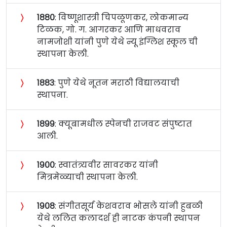
〉
१८८०
: विष्णूशास्त्री चिपळूणकर, लोकमान्य
टिळक, गो. ग. आगरकर आणि माधवराव
नामजोशी यांनी पुणे येथे न्यू इंग्लिश स्कूल ची
स्थापना केली.
〉
१८८३
: पुणे येथे नूतन मराठी विद्यालयाची
स्थापना.
〉
१८९९
: क्यूबामधील स्पेनची राजवट संपुष्टात
आली.
〉
१९००
: स्वातंत्र्यवीर सावरकर यांनी
मित्रमेळ्याची स्थापना केली.
〉
१९०८
: संगीतसूर्य केशवराव भोसले यांनी हुबळी
येथे ललित कलादर्श ही नाटक कंपनी स्थापन