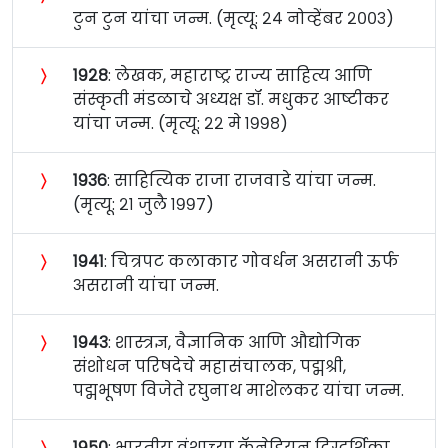
टुन टुन यांचा जन्म. (मृत्यू: २४ नोव्हेंबर २००३)
〉
१९२८
: लेखक, महाराष्ट्र राज्य साहित्य आणि
संस्कृती मंडळाचे अध्यक्ष डॉ. मधुकर आष्टीकर
यांचा जन्म. (मृत्यू: २२ मे १९९८)
〉
१९३६
: साहित्यिक राजा राजवाडे यांचा जन्म.
(मृत्यू: २१ जुलै १९९७)
〉
१९४१
: चित्रपट कलाकार गोवर्धन असरानी ऊर्फ
असरानी यांचा जन्म.
〉
१९४३
: शास्त्रज्ञ, वैज्ञानिक आणि औद्योगिक
संशोधन परिषदेचे महासंचालक, पद्मश्री,
पद्मभूषण विजेते रघुनाथ माशेलकर यांचा जन्म.
〉
१९५०
: भारतीय वंशाच्या कॅनेडियन दिग्दर्शिका