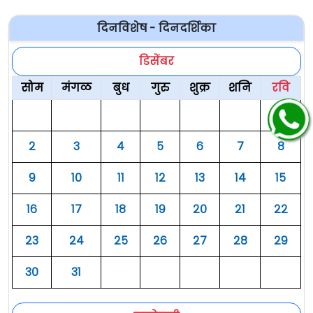
दिनविशेष - दिनदर्शिका
डिसेंबर
सोम
मंगळ
बुध
गुरु
शुक्र
शनि
रवि
१
२
३
४
५
६
७
८
९
१०
११
१२
१३
१४
१५
१६
१७
१८
१९
२०
२१
२२
२३
२४
२५
२६
२७
२८
२९
३०
३१