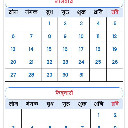
जानेवारी
सोम
मंगळ
बुध
गुरु
शुक्र
शनि
रवि
१
२
३
४
५
६
७
८
९
१०
११
१२
१३
१४
१५
१६
१७
१८
१९
२०
२१
२२
२३
२४
२५
२६
२७
२८
२९
३०
३१
फेब्रुवारी
सोम
मंगळ
बुध
गुरु
शुक्र
शनि
रवि
१
२