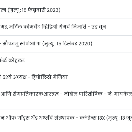
 (मृत्यू : १८ फेब्रुवारी २०२३)
रामर, मॉर्टल कोमबॅट व्हिडिओ गेमचे निर्माते - एड बून
 - सौफातु सोपोआंगा (मृत्यू : १५ डिसेंबर २०२०)
हॉर्स्ट कोहलर
५२वे अध्यक्ष - हिपोलिटो मेजिया
ज्ञ आणि रोगप्रतिकारकशास्त्रज्ञ - नोबेल पारितोषिक - जे. मायके
 ऑफ गॉड्स अँड अर्थ्सचे संस्थापक - क्लेरेन्स 13X (मृत्यू : १३ ज