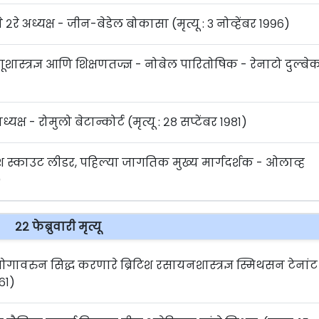
२रे अध्यक्ष - जीन-बेडेल बोकासा (मृत्यू : ३ नोव्हेंबर १९९६)
्त्रज्ञ आणि शिक्षणतज्ज्ञ - नोबेल पारितोषिक - रेनाटो दुल्बे
राध्यक्ष - रोमुलो बेटान्कोर्ट (मृत्यू : २८ सप्टेंबर १९८१)
लिश स्काउट लीडर, पहिल्या जागतिक मुख्य मार्गदर्शक - ओलाव्ह
)
२२ फेब्रुवारी मृत्यू
रयोगावरुन सिद्ध करणारे ब्रिटिश रसायनशास्त्रज्ञ स्मिथसन टेनांट
७६१)