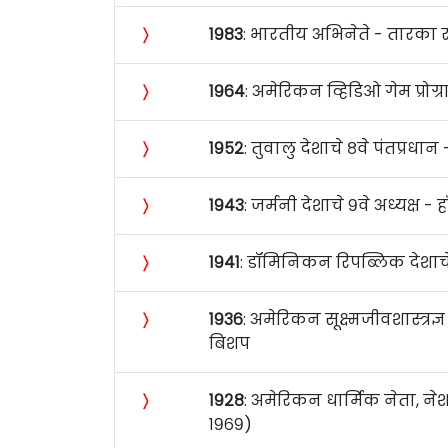
〉
१९८३
: भारतीय अभिनेते - तारका रत्न
〉
१९६४
: अमेरिकन व्हिडिओ गेम प्रोग्
〉
१९५२
: तुवालु देशाचे ८वे पंतप्रधान
〉
१९४३
: जर्मनी देशाचे ९वे अध्यक्ष - 
〉
१९४१
: डॉमिनिकन रिपब्लिक देशाचे 
〉
१९३६
: अमेरिकन सूक्ष्मजीवशास्त्र
बिशप
〉
१९२८
: अमेरिकन धार्मिक नेता, नेशन
१९६९)