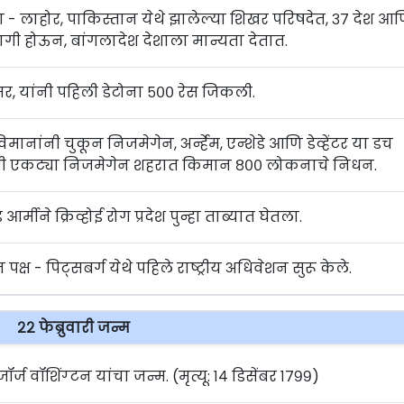
 - लाहोर, पाकिस्तान येथे झालेल्या शिखर परिषदेत, ३७ देश आ
ागी होऊन, बांगलादेश देशाला मान्यता देतात.
सर, यांनी पहिली डेटोना ५०० रेस जिकली.
िमानांनी चुकून निजमेगेन, अर्न्हेम, एन्शेडे आणि डेव्हेंटर या डच
ामी एकट्या निजमेगेन शहरात किमान ८०० लोकनाचे निधन.
ड आर्मीने क्रिव्होई रोग प्रदेश पुन्हा ताब्यात घेतला.
पक्ष - पिट्सबर्ग येथे पहिले राष्ट्रीय अधिवेशन सुरू केले.
२२ फेब्रुवारी जन्म
ष जॉर्ज वॉशिंग्टन यांचा जन्म. (मृत्यू: १४ डिसेंबर १७९९)