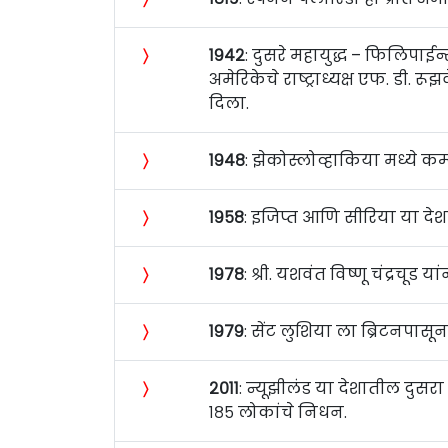
〉
१९४२
: दुसरे महायुद्ध – फिलिपा
अमेरिकेचे राष्ट्राध्यक्ष एफ. डी
दिला.
〉
१९४८
: झेकोस्लोव्हाकिया मध्ये कम्य
〉
१९५८
: इजिप्त आणि सीरिया या देश
〉
१९७८
: श्री. यशवंत विष्णू चंद्रचू
〉
१९७९
: सेंट लुशिया ला ब्रिटनपासून 
〉
२०११
: न्यूझीलंड या देशातील दुसरा
१८५ लोकांचे निधन.