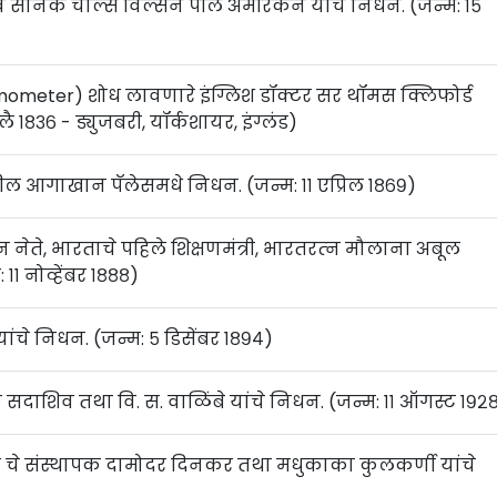
क व सैनिक चार्ल्स विल्सन पील अमेरिकन यांचे निधन. (जन्म: १५
ermometer) शोध लावणारे इंग्लिश डॉक्टर सर थॉमस क्लिफोर्ड
१८३६ - ड्युजबरी, यॉर्कशायर, इंग्लंड)
्यातील आगाखान पॅलेसमधे निधन. (जन्म: ११ एप्रिल १८६९)
ान नेते, भारताचे पहिले शिक्षणमंत्री, भारतरत्‍न मौलाना अबूल
१ नोव्हेंबर १८८८)
ांचे निधन. (जन्म: ५ डिसेंबर १८९४)
दाशिव तथा वि. स. वाळिंबे यांचे निधन. (जन्म: ११ ऑगस्ट १९२
रकाशन चे संस्थापक दामोदर दिनकर तथा मधुकाका कुलकर्णी यांचे
)