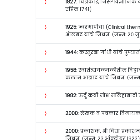
〉
१८२७
: चित्रकार, निसर्गवैज्ञानि
एप्रिल १७४१)
〉
१९२५
: ज्वरमापीचा (Clinical th
ऑलबट यांचे निधन. (जन्म: २० जुलै 
〉
१९४४
: कस्तुरबा गांधी यांचे पुण
〉
१९५८
: स्वातंत्र्यचळवळीतील विद्व
कलाम आझाद यांचे निधन. (जन्म: १
〉
१९८२
: ऊर्दू कवी जोश मलिहाबादी य
〉
२०००
: लेखक व पत्रकार विनायक स
〉
२०००
: प्रकाशक, श्री विद्या प्
निधन. (जन्म: २३ ऑक्टोबर १९२३