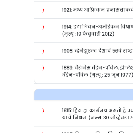
〉
१९२१
: मध्य आफ्रिकन प्रजासत्ताकचे 
〉
१९१४
: इटालियन-अमेरिकन विषाणूशास
(मृत्यू : १९ फेब्रुवारी २०१२)
〉
१९०८
: व्हेनेझुएला देशाचे ५६वे राष्ट्
〉
१८८९
: बॅरोनेस बॅडेन-पॉवेल, इंग्
बॅडेन-पॉवेल (मृत्यू : २५ जून १९७७
〉
१८१५
: हिरा हा कार्बनच असतो हे प्
यांचे निधन. (जन्म: ३० नोव्हेंबर १