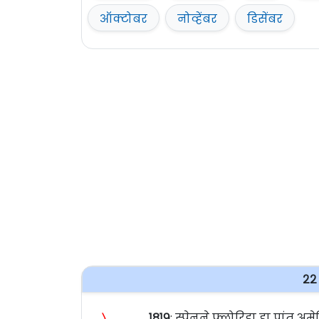
ऑक्टोबर
नोव्हेंबर
डिसेंबर
२२ 
〉
१८१९
: स्पेनने फ्लोरिडा हा प्रां