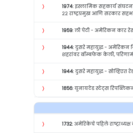
〉
१९७४
: इस्लामिक सहकार्य संघटना
२२ राष्ट्रप्रमुख आणि सरकार सहभ
〉
१९५९
: ली पेटी - अमेरिकन कार रे
〉
१९४४
: दुसरे महायुद्ध - अमेरिकन व
शहरांवर बॉम्बफेक केली, परिण
〉
१९४४
: दुसरे महायुद्ध - सोव्हिएत रे
〉
१८५६
: युनायटेड स्टेट्स रिपब्लिकन 
〉
१७३२
: अमेरिकेचे पहिले राष्ट्राध्यक्