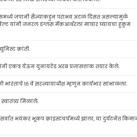
ईन्समध्ये जपानी सैन्याकडुन पराभव अटळ दिसत असल्यामुळे
. रूझवेल्ट यांनी जनरल डग्लस मॅकआर्थरला माघार घ्यायचा हुकुम
ुनिस्ट क्रांती.
ांनी एकत्र येऊन युनायटेड अरब प्रजासत्ताक तयार केले.
ड यांनी भारताचे १६ वे सरन्यायाधीश म्हणुन कार्यभार सांभाळला.
स्वातंत्र्य मिळाले.
 सर्वात भयंकर भूकंप क्राइस्टचर्चमध्ये झाला, या दुर्घटनेत किम