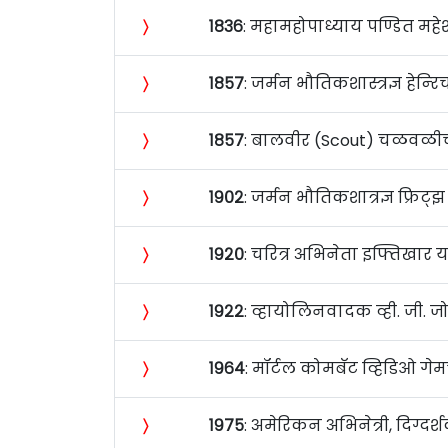
〉
१८३६
: महामहोपाध्याय पण्डित महेशचंद
〉
१८५७
: जर्मन भौतिकशास्त्रज्ञ हेन्‍रि
〉
१८५७
: बालवीर (Scout) चळवळीचे प्र
〉
१९०२
: जर्मन भौतिकशात्रज्ञ फ्रिट्झ
〉
१९२०
: चरित्र अभिनेता इफ्तिखार यां
〉
१९२२
: व्हायोलिनवादक व्ही. जी. जो
〉
१९६४
: मॉर्टल कोमबॅट व्हिडिओ गेमच
〉
१९७५
: अमेरिकन अभिनेत्री, दिग्दर्श