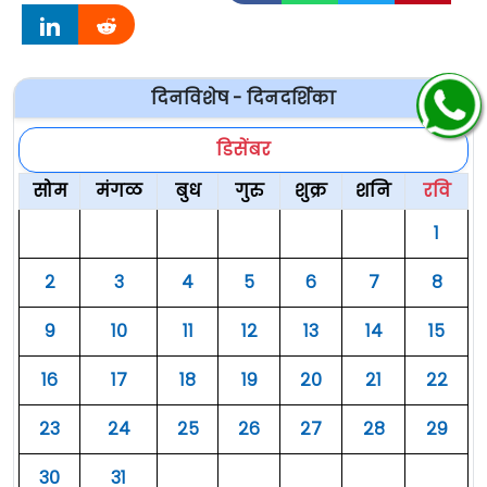
दिनविशेष - दिनदर्शिका
डिसेंबर
सोम
मंगळ
बुध
गुरु
शुक्र
शनि
रवि
१
२
३
४
५
६
७
८
९
१०
११
१२
१३
१४
१५
१६
१७
१८
१९
२०
२१
२२
२३
२४
२५
२६
२७
२८
२९
३०
३१