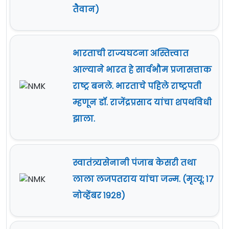
तैवान)
भारताची राज्यघटना अस्तित्त्वात
आल्याने भारत हे सार्वभौम प्रजासत्ताक
राष्ट्र बनले. भारताचे पहिले राष्ट्रपती
म्हणून डॉ. राजेंद्रप्रसाद यांचा शपथविधी
झाला.
स्वातंत्र्यसेनानी पंजाब केसरी तथा
लाला लजपतराय यांचा जन्म. (मृत्यू: १७
नोव्हेंबर १९२८)