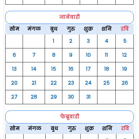
जानेवारी
सोम
मंगळ
बुध
गुरु
शुक्र
शनि
रवि
१
२
३
४
५
६
७
८
९
१०
११
१२
१३
१४
१५
१६
१७
१८
१९
२०
२१
२२
२३
२४
२५
२६
२७
२८
२९
३०
३१
फेब्रुवारी
सोम
मंगळ
बुध
गुरु
शुक्र
शनि
रवि