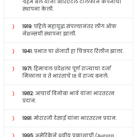
ग्रॅहॅम बेल यांनी ओरिएंटल टेलिफोन कंपनीची
स्थापना केली.
〉
१९१९
: पहिले महायुद्ध संपल्यानंतर लीग ऑफ
नेशन्सची स्थापना झाली.
〉
१९४१
: प्रभात चा शेजारी हा चित्रपट रिलीज झाला.
〉
१९७१
: हिमाचल प्रदेशला पूर्ण राज्याचा दर्जा
मिळाला व ते भारताचे १८ वे राज्य बनले.
〉
१९८२
: आचार्य विनोबा भावे यांना भारतरत्‍न
प्रदान.
〉
१९९१
: मोरारजी देसाई यांना भारतरत्‍न प्रदान.
〉
१९९५
: अमेरिकेने धृवीय प्रकाशाची (Aurora