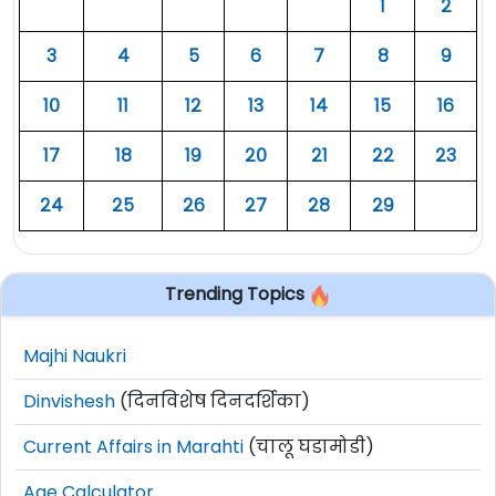
१
२
३
४
५
६
७
८
९
१०
११
१२
१३
१४
१५
१६
१७
१८
१९
२०
२१
२२
२३
२४
२५
२६
२७
२८
२९
Trending Topics
Majhi Naukri
Dinvishesh
(दिनविशेष दिनदर्शिका)
Current Affairs in Marahti
(चालू घडामोडी)
Age Calculator