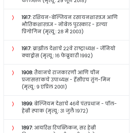
कार्लसन (मृत्यू : २९ जून २०१८)
〉
१९१७
: रशियन-बेल्जियन रसायनशास्त्रज्ञ आणि
भौतिकशास्त्रज्ञ - नोबेल पुरस्कार - इल्या
प्रिगोगिन (मृत्यू : २८ मे २००३)
〉
१९१७
: ब्राझील देशाचे २२वे राष्ट्राध्यक्ष - जॅनियो
क्वाड्रोस (मृत्यू : १६ फेब्रुवारी १९९२)
〉
१९०८
: तैवानचे राजकारणी आणि चीन
प्रजासत्ताकचे उपाध्यक्ष - हँसीएच तुंग-मिन
(मृत्यू : ९ एप्रिल २००१)
〉
१८९९
: बेल्जियम देशाचे ४६वे पंतप्रधान - पॉल-
हेन्री स्पाक (मृत्यू : ३१ जुलै १९७२)
〉
१८९७
: आयरिश रिपब्लिकन, सर हेन्री