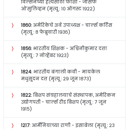
विल्सनच्या हत्येसाठी फाशी - जोसेफ
ओ'सुलिव्हन (मृत्यू : १० ऑगस्ट १९२२)
〉
१८६०
: अमेरिकेचे ३१वे उपाध्यक्ष - चार्ल्स कर्टिस
(मृत्यू : ८ फेब्रुवारी १९३६)
〉
१८५६
: भारतीय शिक्षक - अश्विनीकुमार दत्ता
(मृत्यू : ७ नोव्हेंबर १९२३)
〉
१८२४
: भारतीय बंगाली कवी - मायकेल
मधुसूदन दत्त (मृत्यू : २९ जून १८७३)
〉
१८२२
: बिशप संग्रहालयाचे संस्थापक, अमेरिकन
उद्योगपती - चार्ल्स रीड बिशप (मृत्यू : ७ जून
१९१५)
〉
१२१७
: आर्मेनियाच्या राणी - इसाबेला (मृत्यू : २३