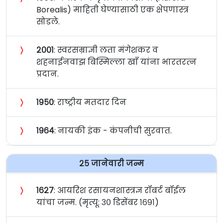
Borealis) माहिती घेण्यासाठी एक क्षेपणास्त्र
सोडले.
〉
२००१
: स्वरसम्राज्ञी लता मंगेशकर व
शहनाईनवाझ बिस्मिल्ला खाँ यांना भारतरत्‍न
प्रदान.
〉
१९५०
: राष्ट्रीय मतदार दिन
〉
१९६४
: नायकी इंक - कंपनीची सुरवात.
२५ जानेवारी जन्म
〉
१६२७
: आयरिश रसायनशास्त्रज्ञ रॉबर्ट बॉईल
यांचा जन्म. (मृत्यू: ३० डिसेंबर १६९१)