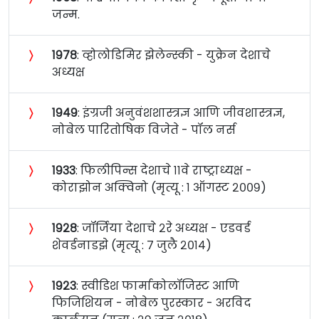
जन्म.
〉
१९७८
: व्होलोडिमिर झेलेन्स्की - युक्रेन देशाचे
अध्यक्ष
〉
१९४९
: इंग्रजी अनुवंशशास्त्रज्ञ आणि जीवशास्त्रज्ञ,
नोबेल पारितोषिक विजेते - पॉल नर्स
〉
१९३३
: फिलीपिन्स देशाचे ११वे राष्ट्राध्यक्ष -
कोराझोन अक्विनो (मृत्यू : १ ऑगस्ट २००९)
〉
१९२८
: जॉर्जिया देशाचे २रे अध्यक्ष - एडवर्ड
शेवर्डनाडझे (मृत्यू : ७ जुलै २०१४)
〉
१९२३
: स्वीडिश फार्माकोलॉजिस्ट आणि
फिजिशियन - नोबेल पुरस्कार - अरविद