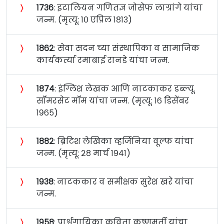
〉
१७३६
: इटालियन गणितज्ञ जोसेफ लाग्रांगे यांचा
जन्म. (मृत्यू: १० एप्रिल १८१३)
〉
१८६२
: सेवा सदन च्या संस्थापिका व सामाजिक
कार्यकर्त्या रमाबाई रानडे यांचा जन्म.
〉
१८७४
: इंग्लिश लेखक आणि नाटकाकर डब्ल्यू.
सॉमरसेट मॉम यांचा जन्म. (मृत्यू: १६ डिसेंबर
१९६५)
〉
१८८२
: ब्रिटिश लेखिका व्हर्जिनिया वूल्फ यांचा
जन्म. (मृत्यू: २८ मार्च १९४१)
〉
१९३८
: नाटककार व समीक्षक सुरेश खरे यांचा
जन्म.
〉
१९५८
: पार्श्वगायिका कविता कृष्णमूर्ती यांचा