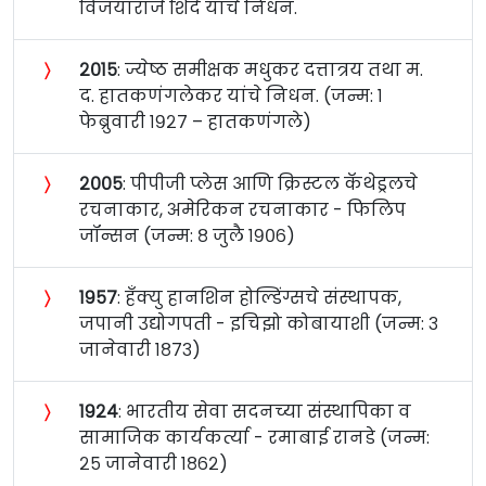
विजयाराजे शिंदे यांचे निधन.
〉
२०१५
: ज्येष्ठ समीक्षक मधुकर दत्तात्रय तथा म.
द. हातकणंगलेकर यांचे निधन. (जन्म: १
फेब्रुवारी १९२७ – हातकणंगले)
〉
२००५
: पीपीजी प्लेस आणि क्रिस्टल कॅथेड्रलचे
रचनाकार, अमेरिकन रचनाकार - फिलिप
जॉन्सन (जन्म: ८ जुलै १९०६)
〉
१९५७
: हँक्यु हानशिन होल्डिंग्सचे संस्थापक,
जपानी उद्योगपती - इचिझो कोबायाशी (जन्म: ३
जानेवारी १८७३)
〉
१९२४
: भारतीय सेवा सदनच्या संस्थापिका व
सामाजिक कार्यकर्त्या - रमाबाई रानडे (जन्म:
२५ जानेवारी १८६२)