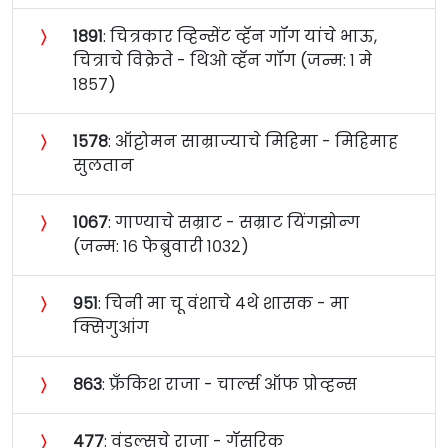
〉
१८९१
: चित्रकार व्हिन्सेंट व्हॅन गॉग यांचे भाऊ,
चित्राचे विक्रेते - थिओ व्हॅन गॉग (जन्म: १ मे
१८५७)
〉
१५७८
: ऑट्टोमन साम्राज्याचे मिह्रिमा - मिह्रिमाह
सुलतान
〉
१०६७
: गाण्याचे सम्राट - सम्राट यिंगझोन्ग
(जन्म: १६ फेब्रुवारी १०३२)
〉
९५१
: चिनी मा चू वंशाचे ४थे शासक - मा
क्सिगुआंग
〉
८६३
: फ्रँकिश राजा - चार्ल्स ऑफ प्रोव्हन्स
〉
४७७
: वंडल्सचे राजा - गॅसरिक