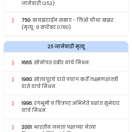
जानेवारी १२५२)
〉
७५०
: बायझंटाईन सम्राट - लिओ चौथा खझर
(मृत्यू : ८ सप्टेंबर ०७८०)
२५ जानेवारी मृत्यू
〉
१६६५
: सोनोपंत डबीर यांचे निधन.
〉
१९८०
: सोलापूरचे दाते पंचांग कर्ते लक्ष्मणशास्त्री
दाते यांचे निधन.
〉
१९९६
: रंगभूमी व चित्रपट अभिनेते प्रशांत सुभेदार
यांचे निधन.
〉
२००१
: भारतीय जनता पक्षाच्या नेत्या