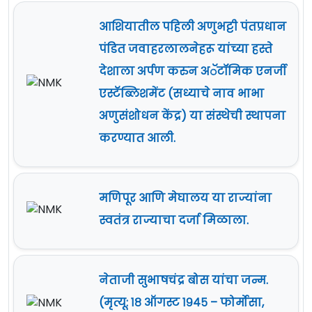
आशियातील पहिली अणुभट्टी पंतप्रधान
पंडित जवाहरलालनेहरू यांच्या हस्ते
देशाला अर्पण करुन अॅटॉमिक एनर्जी
एस्टॅब्लिशमेंट (सध्याचे नाव भाभा
अणुसंशोधन केंद्र) या संस्थेची स्थापना
करण्यात आली.
मणिपूर आणि मेघालय या राज्यांना
स्वतंत्र राज्याचा दर्जा मिळाला.
नेताजी सुभाषचंद्र बोस यांचा जन्म.
(मृत्यू: १८ ऑगस्ट १९४५ – फोर्मोसा,