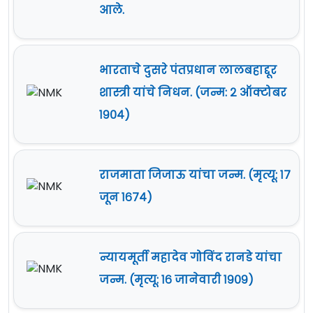
आले.
भारताचे दुसरे पंतप्रधान लालबहाद्दूर
शास्त्री यांचे निधन. (जन्म: २ ऑक्टोबर
१९०४)
राजमाता जिजाऊ यांचा जन्म. (मृत्यू: १७
जून १६७४)
न्यायमूर्ती महादेव गोविंद रानडे यांचा
जन्म. (मृत्यू: १६ जानेवारी १९०९)