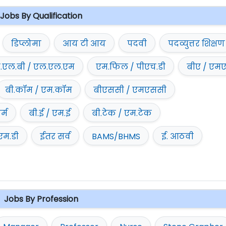
Jobs By Qualification
डिप्लोमा
आय टी आय
पदवी
पदव्युत्तर शिक्षण
.एल.बी / एल.एल.एम
एम.फिल / पीएच.डी
बीए / एम
बी.कॉम / एम.कॉम
बीएससी / एमएससी
र्म
बी.ई / एम.ई
बी.टेक / एम.टेक
एम.डी
ईतर सर्व
BAMS/BHMS
ई. आठवी
Jobs By Profession