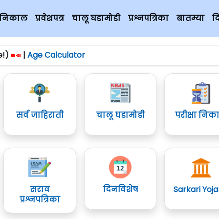
चे निकाल
प्रवेशपत्र
चालू घडामोडी
प्रश्नपत्रिका
बातम्या
द
e!)
|
Age Calculator
सर्व जाहिराती
चालू घडामोडी
परीक्षा निक
सराव
दिनविशेष
Sarkari Yoj
प्रश्नपत्रिका