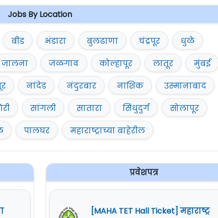
Jobs By Location
बीड
भंडारा
बुलढाणा
चंद्रपूर
धुळे
जालना
जळगाव
कोल्हापूर
लातूर
मुंबई
ूर
नांदेड
नंदुरबार
नाशिक
उस्मानाबाद
िरी
सांगली
सातारा
सिंधुदुर्ग
सोलापूर
ळ
पालघर
महाराष्ट्राच्या बाहेरील
प्रवेशपत्र
वा
[MAHA TET Hall Ticket] महाराष्ट्र