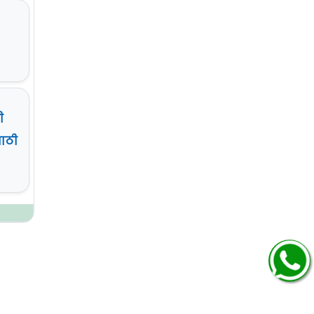
ी
साठी