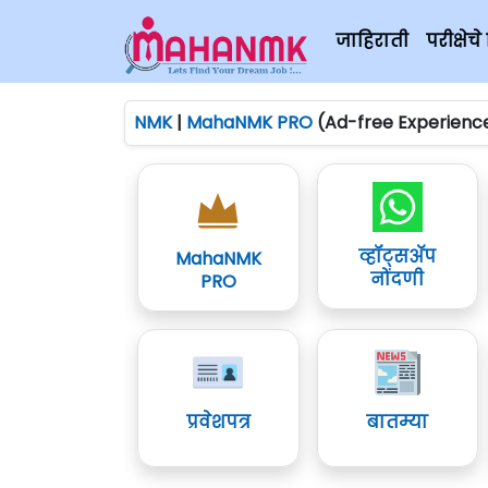
जाहिराती
परीक्षे
NMK
|
MahaNMK PRO
(Ad-free Experienc
व्हॉट्सॲप
MahaNMK
नोंदणी
PRO
प्रवेशपत्र
बातम्या