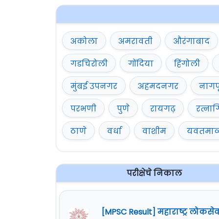
अकोला
अमरावती
औरंगाबाद
गडचिरोली
गोंदिया
हिंगोली
मुंबई उपनगर
अहमदनगर
नागप
परभणी
पुणे
रायगढ़
रत्नाग
ठाणे
वर्धा
वाशीम
यवतमा
परीक्षेचे निकाल
[MPSC Result] महाराष्ट्र लोकसे