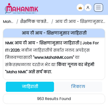
Maha NMK
शैक्षणिक पात्रतेनुसार जाहिराती
आय टी आय - शिक्षणानुसार जाहिराती | Jobs For ITI
आय टी आय - शिक्षणानुसार जाहिराती
NMK आय टी आय - शिक्षणानुसार जाहिराती | Jobs For
ITI 2026:
नवीन जाहिरातींचे सर्वात जलद अपडेट्स
मिळवण्यासाठी
"www.MahaNMK.com"
या
संकेतस्थळाला दररोज भेट द्या
किंवा गूगल वर नेहमी
"Maha NMK" असे सर्च करा.
जाहिराती
निकाल
963 Results Found