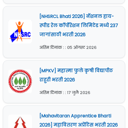
[NHSRCL Bhati 2026] नॅशनल हाय-
स्पीड रेल कॉर्पोरेशन लिमिटेड मध्ये 237
जागांसाठी भरती 2026
अंतिम दिनांक : : ०५ ऑगस्ट २०२६
[MPKV] महात्मा फुले कृषी विद्यापीठ
राहुरी भरती 2026
अंतिम दिनांक : : १७ जुलै २०२६
[Mahavitaran Apprentice Bharti
2026] महावितरण अप्रेंटिस भरती 2026