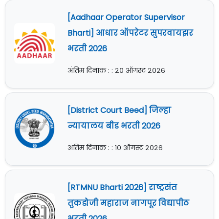
[Aadhaar Operator Supervisor
Bharti] आधार ऑपरेटर सुपरवायझर
भरती 2026
अंतिम दिनांक : : २० ऑगस्ट २०२६
[District Court Beed] जिल्हा
न्यायालय बीड भरती 2026
अंतिम दिनांक : : १० ऑगस्ट २०२६
[RTMNU Bharti 2026] राष्ट्रसंत
तुकडोजी महाराज नागपूर विद्यापीठ
भरती 2026