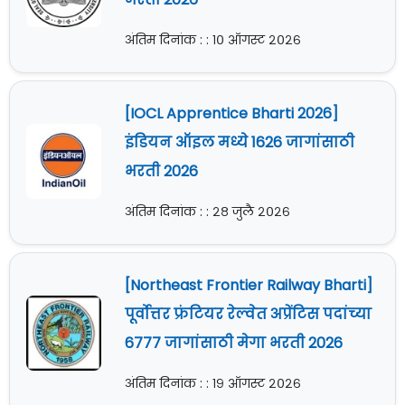
अंतिम दिनांक : : १० ऑगस्ट २०२६
[IOCL Apprentice Bharti 2026]
इंडियन ऑइल मध्ये 1626 जागांसाठी
भरती 2026
अंतिम दिनांक : : २८ जुलै २०२६
[Northeast Frontier Railway Bharti]
पूर्वोत्तर फ्रंटियर रेल्वेत अप्रेंटिस पदांच्या
6777 जागांसाठी मेगा भरती 2026
अंतिम दिनांक : : १९ ऑगस्ट २०२६