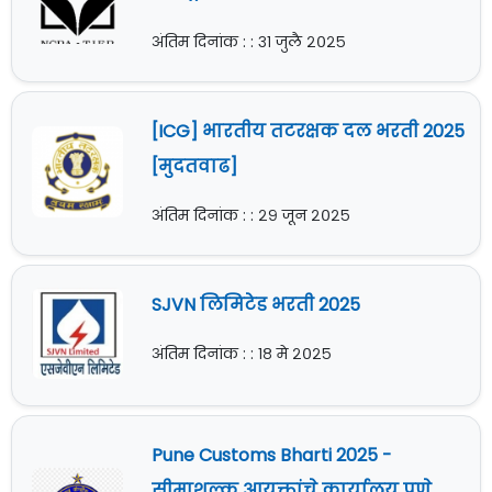
अंतिम दिनांक : : ३१ जुलै २०२५
[ICG] भारतीय तटरक्षक दल भरती 2025
[मुदतवाढ]
अंतिम दिनांक : : २९ जून २०२५
SJVN लिमिटेड भरती 2025
अंतिम दिनांक : : १८ मे २०२५
Pune Customs Bharti 2025 -
सीमाशुल्क आयुक्तांचे कार्यालय पुणे