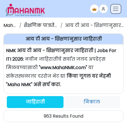
Maha NMK
शैक्षणिक पात्रतेनुसार जाहिराती
आय टी आय - शिक्षणानुसार जाहिराती | Jobs For ITI
आय टी आय - शिक्षणानुसार जाहिराती
NMK आय टी आय - शिक्षणानुसार जाहिराती | Jobs For
ITI 2026:
नवीन जाहिरातींचे सर्वात जलद अपडेट्स
मिळवण्यासाठी
"www.MahaNMK.com"
या
संकेतस्थळाला दररोज भेट द्या
किंवा गूगल वर नेहमी
"Maha NMK" असे सर्च करा.
जाहिराती
निकाल
963 Results Found