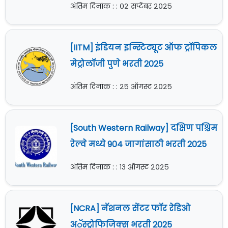
अंतिम दिनांक : : ०२ सप्टेंबर २०२५
[IITM] इंडियन इन्स्टिट्यूट ऑफ ट्रॉपिकल
मेट्रोलॉजी पुणे भरती 2025
अंतिम दिनांक : : २५ ऑगस्ट २०२५
[South Western Railway] दक्षिण पश्चिम
रेल्वे मध्ये 904 जागांसाठी भरती 2025
अंतिम दिनांक : : १३ ऑगस्ट २०२५
[NCRA] नॅशनल सेंटर फॉर रेडिओ
अॅस्ट्रोफिजिक्स भरती 2025