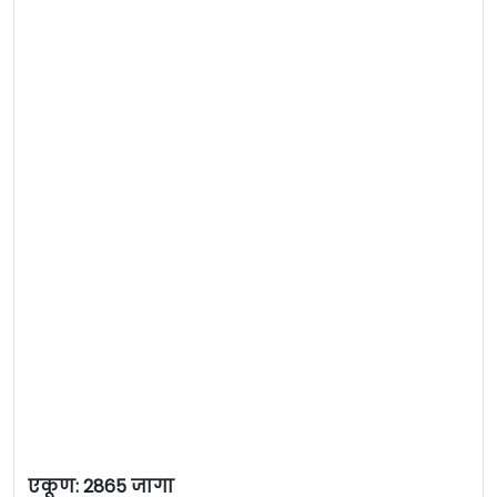
एकूण: 2865 जागा