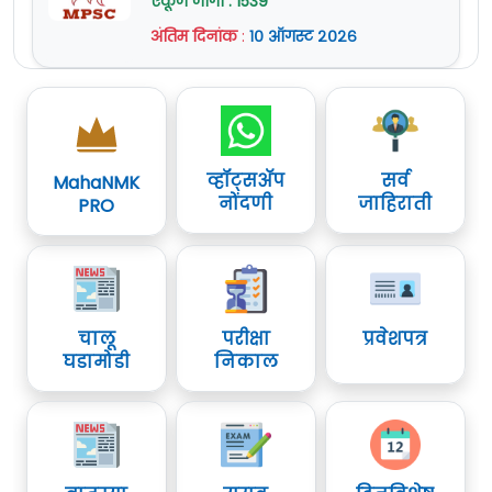
एकूण जागा : 1539
अंतिम दिनांक
:
१० ऑगस्ट २०२६
व्हॉट्सॲप
सर्व
MahaNMK
नोंदणी
जाहिराती
PRO
चालू
परीक्षा
प्रवेशपत्र
घडामोडी
निकाल