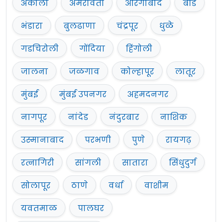
अकोला
अमरावती
औरंगाबाद
बीड
भंडारा
बुलढाणा
चंद्रपूर
धुळे
गडचिरोली
गोंदिया
हिंगोली
जालना
जळगाव
कोल्हापूर
लातूर
मुंबई
मुंबई उपनगर
अहमदनगर
नागपूर
नांदेड
नंदुरबार
नाशिक
उस्मानाबाद
परभणी
पुणे
रायगढ़
रत्नागिरी
सांगली
सातारा
सिंधुदुर्ग
सोलापूर
ठाणे
वर्धा
वाशीम
यवतमाळ
पालघर