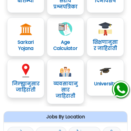
बातम्या
सराव
दिनविशेष
प्रश्नपत्रिका
Sarkari
Age
शिक्षणानुसा
Yojana
Calculator
र जाहिराती
जिल्ह्यानुसार
व्यवसायानु
University
जाहिराती
सार
जाहिराती
Jobs By Location