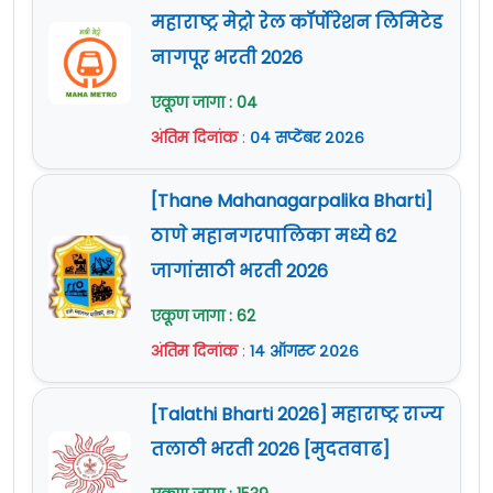
दिलेली आहे.
उमेदवारांनी दिनांक
26 ऑक्टोबर 2023
रोजी
महाराष्ट्र मेट्रो रेल कॉर्पोरेशन लिमिटेड
सकाळी 11:00 वाजता मुलाखतीसाठी दिलेल्या
नागपूर भरती 2026
पत्यावर हजर राहावे.
एकूण जागा : 04
इच्छुक आणि पात्र उमेदवारांनी आवश्यक
अंतिम दिनांक
:
०४ सप्टेंबर २०२६
कागदपत्रा सह मुलाखतीसाठी हजर राहावे.
सविस्तर माहितीसाठी कृपया जाहिरात वाचावी.
[Thane Mahanagarpalika Bharti]
अधिक
ठाणे महानगरपालिका मध्ये 62
माहिती
www.wcr.indianrailways.gov.in
या
जागांसाठी भरती 2026
वेबसाईट वर दिलेली आहे.
एकूण जागा : 62
अंतिम दिनांक
:
१४ ऑगस्ट २०२६
[Talathi Bharti 2026] महाराष्ट्र राज्य
तलाठी भरती 2026 [मुदतवाढ]