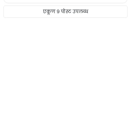
एकूण ९ पोस्ट उपलब्ध