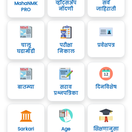
व्हॉट्सॲप
सर्व
MahaNMK
नोंदणी
जाहिराती
PRO
चालू
परीक्षा
प्रवेशपत्र
घडामोडी
निकाल
बातम्या
सराव
दिनविशेष
प्रश्नपत्रिका
Sarkari
Age
शिक्षणानुसा