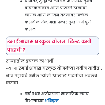
यानंतर, तुम्हाला लॉगिन फॉर्ममध्ये तुमचे
वापरकर्तानाव आणि पासवर्ड टाकावा
लागेल आणि लॉगिन बटणावर क्लिक
करावे लागेल. अशा प्रकारे तुम्ही अर्ज पूर्ण
कराल.
रमाई आवास घरकुल योजना लिस्ट कशी
पाहावी ?
राज्यातील इच्छुक लाभार्थी
ज्यांना
रमाई
आवास
घरकुल
योजनेच्या
नवीन
यादीत
आ
नाव पहायचे असेल त्यांनी खालील पद्धतीचा अवलंब
करावा.
सर्व प्रथम अर्जदाराला सामाजिक न्याय
विभागाच्या
अधिकृत