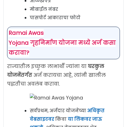
ओळखपत्र
मोबाईल नंबर
पासपोर्ट आकाराचा फोटो
Ramai Awas
Yojana
गृहनिर्माण
योजना
मध्ये
अर्ज कसा
करावा
?
राज्यातील इच्छुक लाभार्थी ज्यांना या
घरकुल
योजनेंतर्गत
अर्ज करायचा आहे, त्यांनी खालील
पद्धतीचा अवलंब करावा.
सर्वप्रथम, अर्जदार योजनेच्या
अधिकृत
वेबसाइटवर
किंवा
या लिंकवर जाऊ