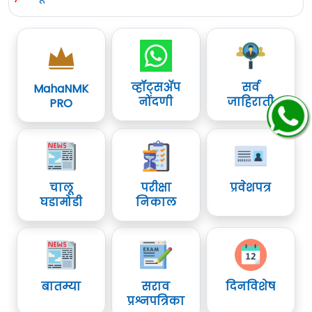
व्हॉट्सॲप
सर्व
MahaNMK
नोंदणी
जाहिराती
PRO
चालू
परीक्षा
प्रवेशपत्र
घडामोडी
निकाल
बातम्या
सराव
दिनविशेष
प्रश्नपत्रिका