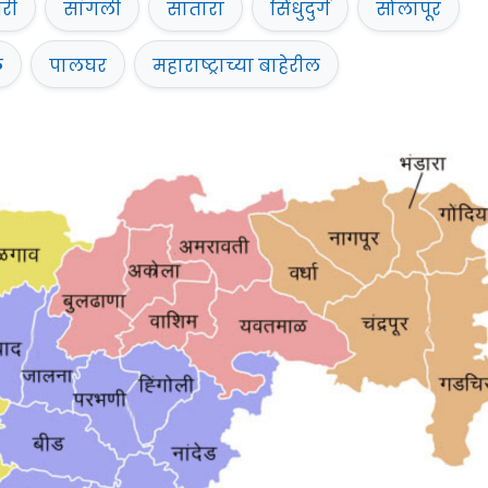
िरी
सांगली
सातारा
सिंधुदुर्ग
सोलापूर
ळ
पालघर
महाराष्ट्राच्या बाहेरील