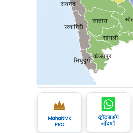
व्हॉट्सॲप
MahaNMK
नोंदणी
PRO