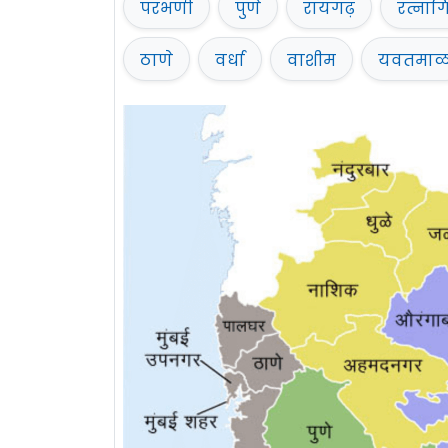
परभणी
पुणे
रायगढ़
रत्नाग
ठाणे
वर्धा
वाशीम
यवतमा