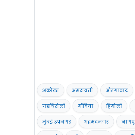
अकोला
अमरावती
औरंगाबाद
गडचिरोली
गोंदिया
हिंगोली
मुंबई उपनगर
अहमदनगर
नागपू