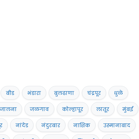
बीड
भंडारा
बुलढाणा
चंद्रपूर
धुळे
जालना
जळगाव
कोल्हापूर
लातूर
मुंबई
र
नांदेड
नंदुरबार
नाशिक
उस्मानाबाद