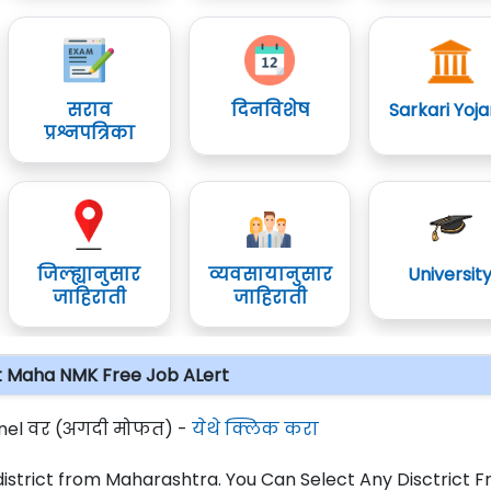
सराव
दिनविशेष
Sarkari Yoj
प्रश्नपत्रिका
जिल्ह्यानुसार
व्यवसायानुसार
Universit
जाहिराती
जाहिराती
 Maha NMK Free Job ALert
el वर (अगदी मोफत) -
येथे क्लिक करा
ll district from Maharashtra. You Can Select Any Disctrict 