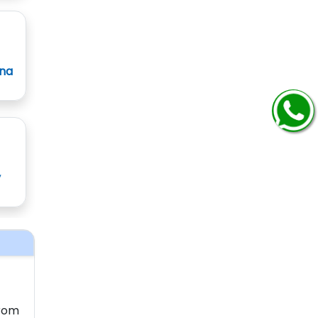
ana
y
From