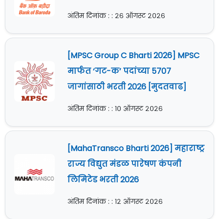
अंतिम दिनांक : : २६ ऑगस्ट २०२६
[MPSC Group C Bharti 2026] MPSC
मार्फत ‘गट-क’ पदांच्या 5707
जागांसाठी भरती 2026 [मुदतवाढ]
अंतिम दिनांक : : १० ऑगस्ट २०२६
[MahaTransco Bharti 2026] महाराष्ट्र
राज्य विद्युत मंडळ पारेषण कंपनी
लिमिटेड भरती 2026
अंतिम दिनांक : : १२ ऑगस्ट २०२६