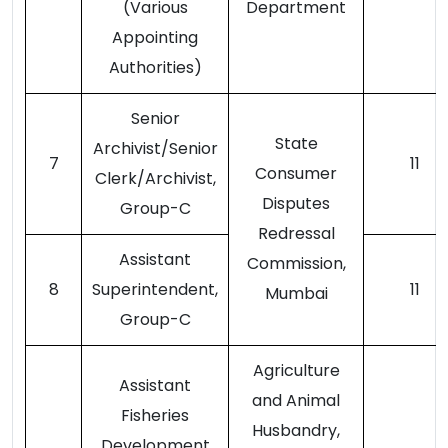
(Various
Department
Appointing
Authorities)
Senior
State
Archivist/Senior
7
11
Consumer
Clerk/Archivist,
Disputes
Group-C
Redressal
Assistant
Commission,
8
Superintendent,
11
Mumbai
Group-C
Agriculture
Assistant
and Animal
Fisheries
Husbandry,
Development