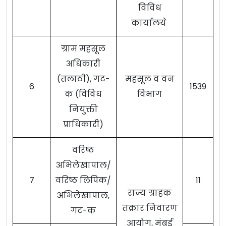
विविध
कार्यालये
ग्राम महसूल
अधिकारी
(तलाठी), गट-
महसूल व वन
6
1539
क (विविध
विभाग
नियुक्ती
प्राधिकारी)
वरिष्ठ
अभिलेखापाल/
7
वरिष्ठ लिपिक/
11
राज्य ग्राहक
अभिलेखापाल,
तक्रार निवारण
गट-क
आयोग, मुंबई