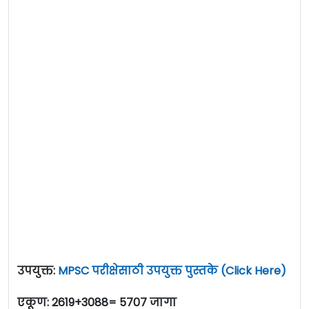
उपयुक्त:
MPSC परीक्षेसाठी उपयुक्त पुस्तके (Click Here)
एकूण: 2619+3088= 5707 जागा