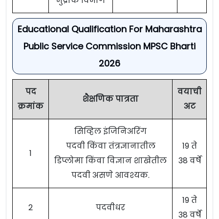
मुद्रांक विभाग
Educational Qualification For Maharashtra
Public Service Commission MPSC Bharti
2026
पद
वयाची
शैक्षणिक पात्रता
क्रमांक
अट
सिव्हिल इंजिनिअरिंग
पदवी किंवा तंत्रज्ञानातील
19 ते
1
डिप्लोमा किंवा विज्ञान शाखेतील
38 वर्षे
पदवी असणे आवश्यक.
19 ते
2
पदवीधर
38 वर्षे