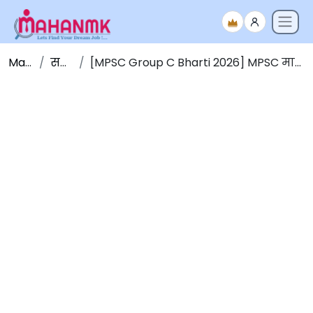
Maha NMK
सर्व जाहिराती
[MPSC Group C Bharti 2026] MPSC मार्फत ‘गट-क’ पदांच्या 5707 जागांसाठी भरती 2026 [मुदतवाढ]