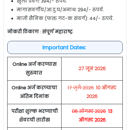
खुला प्रवर्ग: 394/- रुपये.
मागासवर्गीय/आ.दु.घ/अनाथ: 294/- रुपये.
माजी सैनिक (फक्त गट-क संवर्ग): 44/- रुपये.
नोकरी ठिकाण
:
संपूर्ण महाराष्ट्र
Important Dates:
Online अर्ज करण्यास
27 जून 2026
सुरुवात
Online अर्ज करण्याचा
17 जुलै 2026
10 ऑगस्ट
अंतिम दिनांक
2026
परीक्षा शुल्क भरण्याची
08 ऑगस्ट 2026
13
शेवटची तारीख
ऑगस्ट 2026