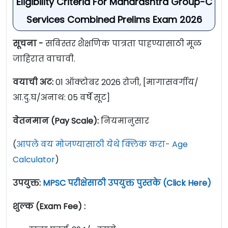
Eligibility Criteria For Maharashtra Group-C
Services Combined Prelims Exam 2026
सूचना -
सविस्तर शैक्षणिक पात्रता पाहण्यासाठी मूळ
जाहिरात वाचावी.
वयाची अट:
01 ऑक्टोबर 2026 रोजी, [मागासवर्गीय/
आ.दु.घ/अनाथ: 05 वर्षे सूट]
वेतनमान (Pay Scale):
नियमानुसार
(
आपले वय मोजण्यासाठी येथे क्लिक करा- Age
Calculator
)
उपयुक्त:
MPSC परीक्षेसाठी उपयुक्त पुस्तके (Click Here)
शुल्क (Exam Fee) :