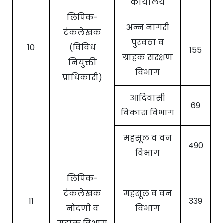
कार्यालय
लिपिक-
अन्न नागरी
टंकलेखक
पुरवठा व
10
(विविध
155
ग्राहक संरक्षण
नियुक्ती
विभाग
प्राधिकारी)
आदिवासी
69
विकास विभाग
महसूल व वन
490
विभाग
लिपिक-
टंकलेखक
महसूल व वन
11
339
नोंदणी व
विभाग