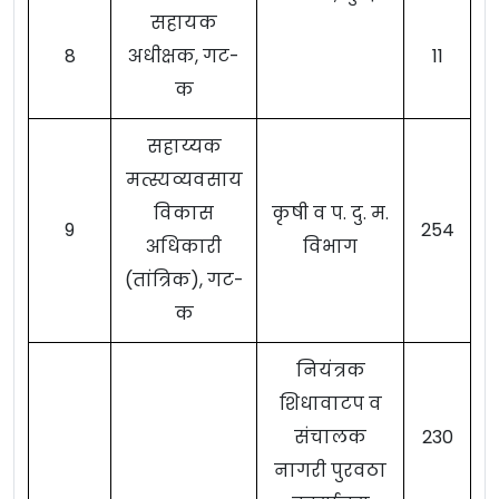
सहायक
8
अधीक्षक, गट-
11
क
सहाय्यक
मत्स्यव्यवसाय
विकास
कृषी व प. दु. म.
9
254
अधिकारी
विभाग
(तांत्रिक), गट-
क
नियंत्रक
शिधावाटप व
संचालक
230
नागरी पुरवठा