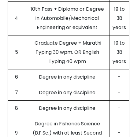
10th Pass + Diploma or Degree
19 to
4
in Automobile/Mechanical
38
Engineering or equivalent
years
Graduate Degree + Marathi
19 to
5
Typing 30 wpm. OR English
38
Typing 40 wpm
years
6
Degree in any discipline
-
7
Degree in any discipline
-
8
Degree in any discipline
-
Degree in Fisheries Science
9
(B.F.Sc.) with at least Second
-