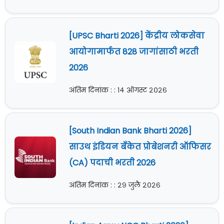
[UPSC Bharti 2026] केंद्रीय लोकसेवा
आयोगामार्फत 828 जागांसाठी भरती
2026
अंतिम दिनांक : : १४ ऑगस्ट २०२६
[South Indian Bank Bharti 2026]
साउथ इंडियन बँकेत प्रोबेशनरी ऑफिसर
(CA) पदाची भरती 2026
अंतिम दिनांक : : २९ जुलै २०२६