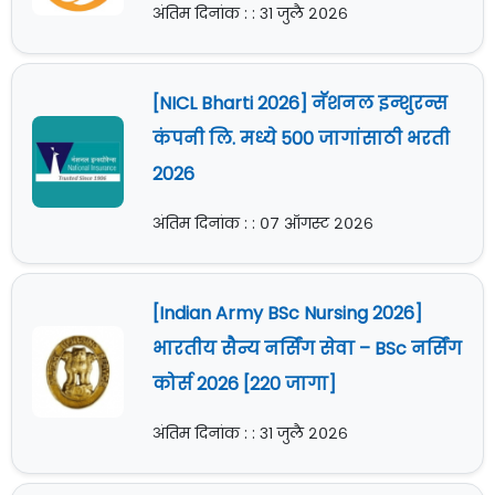
अंतिम दिनांक : : ३१ जुलै २०२६
[NICL Bharti 2026] नॅशनल इन्शुरन्स
कंपनी लि. मध्ये 500 जागांसाठी भरती
2026
अंतिम दिनांक : : ०७ ऑगस्ट २०२६
[Indian Army BSc Nursing 2026]
भारतीय सैन्य नर्सिंग सेवा – BSc नर्सिंग
कोर्स 2026 [220 जागा]
अंतिम दिनांक : : ३१ जुलै २०२६