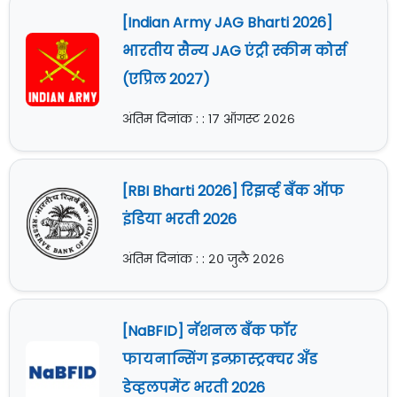
[Indian Army JAG Bharti 2026]
भारतीय सैन्य JAG एंट्री स्कीम कोर्स
(एप्रिल 2027)
अंतिम दिनांक : : १७ ऑगस्ट २०२६
[RBI Bharti 2026] रिझर्व्ह बँक ऑफ
इंडिया भरती 2026
अंतिम दिनांक : : २० जुलै २०२६
[NaBFID] नॅशनल बँक फॉर
फायनान्सिंग इन्फ्रास्ट्रक्चर अँड
डेव्हलपमेंट भरती 2026