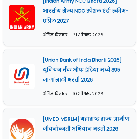
[Indian Army NCC Bharti 2026]
भारतीय सैन्य NCC स्पेशल एंट्री स्कीम-
एप्रिल 2027
अंतिम दिनांक : : २१ ऑगस्ट २०२६
[Union Bank of India Bharti 2026]
युनियन बँक ऑफ इंडिया मध्ये 395
जागांसाठी भरती 2026
अंतिम दिनांक : : १० ऑगस्ट २०२६
[UMED MSRLM] महाराष्ट्र राज्य ग्रामीण
जीवनोन्नती अभियान भरती 2026