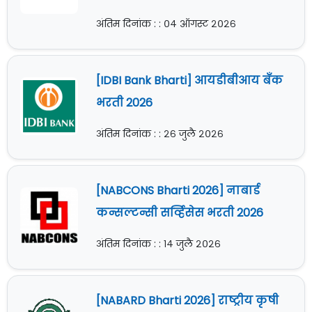
अंतिम दिनांक : : ०४ ऑगस्ट २०२६
[IDBI Bank Bharti] आयडीबीआय बँक
भरती 2026
अंतिम दिनांक : : २६ जुलै २०२६
[NABCONS Bharti 2026] नाबार्ड
कन्सल्टन्सी सर्व्हिसेस भरती 2026
अंतिम दिनांक : : १४ जुलै २०२६
[NABARD Bharti 2026] राष्ट्रीय कृषी