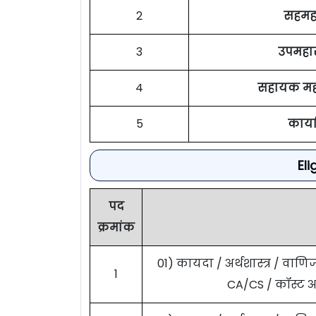
2
सहमह
3
उपमहा
4
सहायक मह
5
कार्
Eli
पद
क्रमांक
01) कायदा / अर्थशास्त्र / वा
1
CA/CS / कॉस्ट 