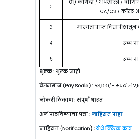
01) कायदा / अर्थशास्त्र / वा
2
CA/CS / कॉस्ट 
3
मान्यताप्राप्त विद्यापीठात
4
उच्च प
5
उच्च प
शुल्क :
शुल्क नाही
वेतनमान (Pay Scale) :
53,100/- रुपये ते 2,
नोकरी ठिकाण : संपूर्ण भारत
अर्ज पाठविण्याचा पत्ता :
जाहिरात पाहा
जाहिरात (Notification) :
येथे क्लिक करा