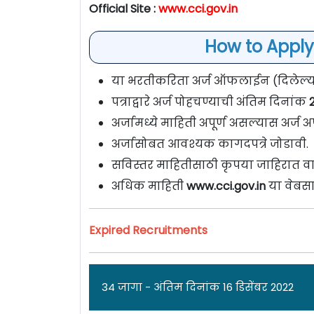
Official Site :
www.cci.gov.in
How to Apply
या भरतीकरिता अर्ज ऑफलाईन (दिलेल्या प
पत्राद्वारे अर्ज पोहचण्याची अंतिम दिनांक
2
अर्जामध्ये माहिती अपूर्ण असल्यास अर्ज अप
अर्जासोबत आवश्यक कागदपत्रे जोडावी.
सविस्तर माहितीसाठी कृपया जाहिरात वा
अधिक माहिती
www.cci.gov.in
या वेबसा
Expired Recruitments
34 जागा - अंतिम दिनांक 16 डिसेंबर 2022