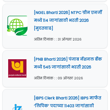
[NGEL Bharti 2026] NTPC ग्रीन एनर्जी
मध्ये 114 जागांसाठी भरती 2026
[मुदतवाढ]
अंतिम दिनांक : : ३१ ऑगस्ट २०२६
[PNB Bharti 2026] पंजाब नॅशनल बँक
मध्ये 545 जागांसाठी भरती 2026
अंतिम दिनांक : : ०९ ऑगस्ट २०२६
[IBPS Clerk Bharti 2026] IBPS मार्फत
‘लिपिक’ पदाच्या 11403 जागांसाठी