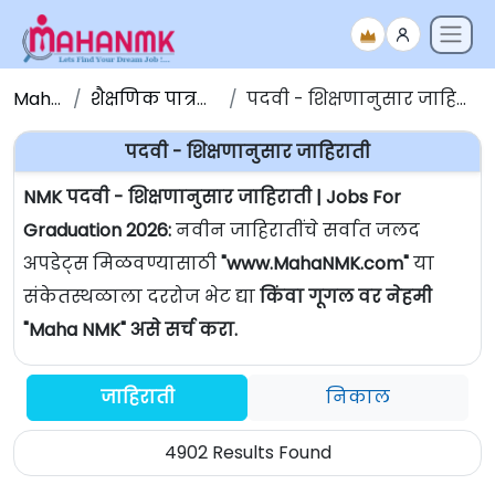
Maha NMK
शैक्षणिक पात्रतेनुसार जाहिराती
पदवी - शिक्षणानुसार जाहिराती | Jobs For Graduation
पदवी - शिक्षणानुसार जाहिराती
NMK पदवी - शिक्षणानुसार जाहिराती | Jobs For
Graduation 2026:
नवीन जाहिरातींचे सर्वात जलद
अपडेट्स मिळवण्यासाठी
"www.MahaNMK.com"
या
संकेतस्थळाला दररोज भेट द्या
किंवा गूगल वर नेहमी
"Maha NMK" असे सर्च करा.
जाहिराती
निकाल
4902 Results Found