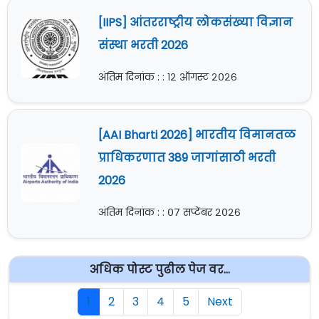
[IIPS] आंतरराष्ट्रीय लोकसंख्या विज्ञान
संस्था भरती 2026
अंतिम दिनांक : : १२ ऑगस्ट २०२६
[AAI Bharti 2026] भारतीय विमानतळ
प्राधिकरणात 389 जागांसाठी भरती
2026
अंतिम दिनांक : : ०७ सप्टेंबर २०२६
अधिक पोस्ट पुढील पेज वर...
1
2
3
4
5
Next