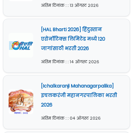
अंतिम दिनांक : : १३ ऑगस्ट २०२६
[HAL Bharti 2026] हिंदुस्तान
एरोनॉटिक्स लिमिटेड मध्ये 120
जागांसाठी भरती 2026
अंतिम दिनांक : : १४ ऑगस्ट २०२६
[Ichalkaranji Mahanagarpalika]
इचलकरंजी महानगरपालिका भरती
2026
अंतिम दिनांक : : ०४ ऑगस्ट २०२६