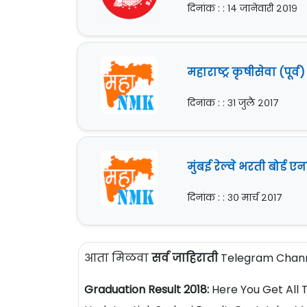
दिनांक : : १४ जानेवारी २०१९
महाराष्ट्र कृषीसेवा (पूर्
दिनांक : : ३१ जुलै २०१७
मुंबई रेल्वे भरती बोर्ड
दिनांक : : ३० मार्च २०१७
आता मिळवा
सर्व जाहिराती
Telegram Chann
Graduation Result 2018:
Here You Get All 