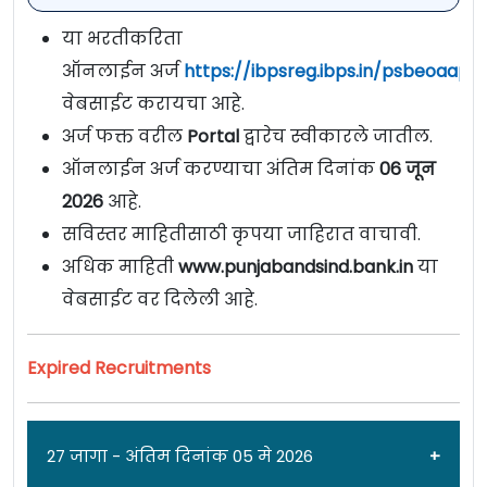
या भरतीकरिता
ऑनलाईन अर्ज
https://ibpsreg.ibps.in/psbeoaapr
वेबसाईट करायचा आहे.
अर्ज फक्त वरील
Portal
द्वारेच स्वीकारले जातील.
ऑनलाईन अर्ज करण्याचा अंतिम दिनांक
06 जून
2026
आहे.
सविस्तर माहितीसाठी कृपया जाहिरात वाचावी.
अधिक माहिती
www.punjabandsind.bank.in
या
वेबसाईट वर दिलेली आहे.
Expired Recruitments
27 जागा - अंतिम दिनांक 05 मे 2026