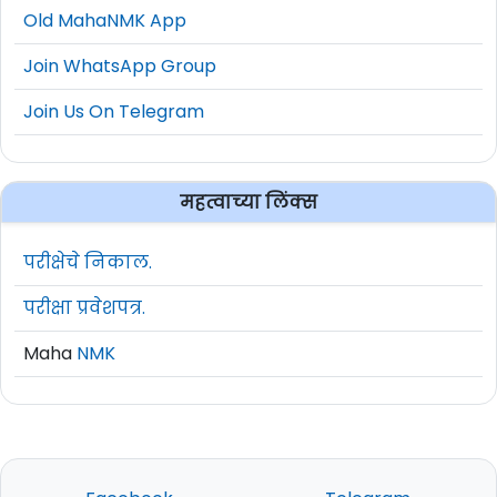
https://ibpsreg.ibps.in/psbmar26/
Old MahaNMK App
Applications will be accepted only through
Join WhatsApp Group
online mode
Join Us On Telegram
The last date to submit the application is
20
April 2026
Read the official notification carefully before
महत्वाच्या लिंक्स
applying
For more details, visit the official website
परीक्षेचे निकाल.
www.psbindia.com
परीक्षा प्रवेशपत्र.
Maha
NMK