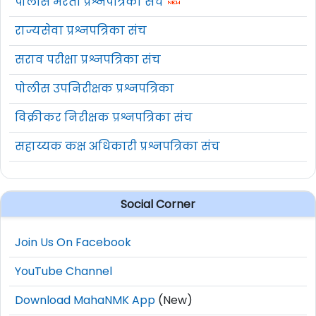
पोलीस भरती प्रश्नपत्रिका संच
Online Application Start Date
31 March 2026
राज्यसेवा प्रश्नपत्रिका संच
Last Date to Apply Online
20 April 2026
सराव परीक्षा प्रश्नपत्रिका संच
पोलीस उपनिरीक्षक प्रश्नपत्रिका
Important Links – Apply Online
विक्रीकर निरीक्षक प्रश्नपत्रिका संच
Apply Online
Click Here
सहाय्यक कक्ष अधिकारी प्रश्नपत्रिका संच
Official Notification PDF
Click Here
Official Website
www.psbindia.com
Social Corner
How to Apply for Punjab and
Join Us On Facebook
Sind Bank LBO Bharti 2026:
YouTube Channel
Download MahaNMK App
(New)
Visit the official application portal: