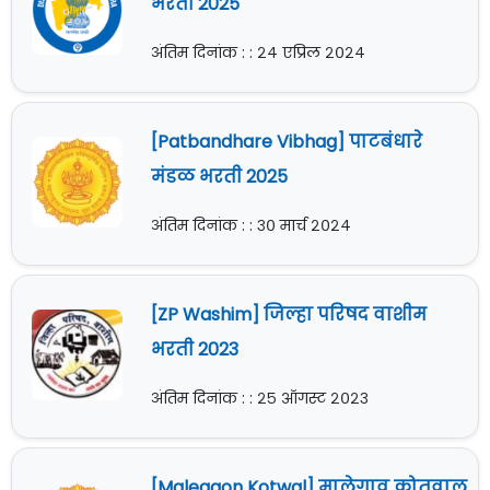
भरती 2025
अंतिम दिनांक : : २४ एप्रिल २०२४
[Patbandhare Vibhag] पाटबंधारे
मंडळ भरती 2025
अंतिम दिनांक : : ३० मार्च २०२४
[ZP Washim] जिल्हा परिषद वाशीम
भरती 2023
अंतिम दिनांक : : २५ ऑगस्ट २०२३
[Malegaon Kotwal] मालेगाव कोतवाल