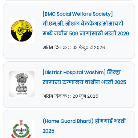
[BMC Social Welfare Society]
बी.एम.सी. सोशल वेलफेअर सोसायटी
मध्ये नवीन 506 जागांसाठी भरती 2026
अंतिम दिनांक : : ०३ फेब्रुवारी २०२६
[District Hospital Washim] जिल्हा
सामान्य रुग्णालय वाशीम भरती 2025
अंतिम दिनांक : : २८ जून २०२५
(Home Guard Bharti) होमगार्ड भरती
2025