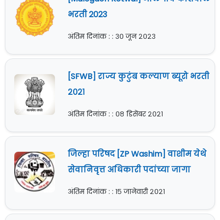
भरती 2023
अंतिम दिनांक : : ३० जून २०२३
[SFWB] राज्य कुटुंब कल्याण ब्यूरो भरती
२०२१
अंतिम दिनांक : : ०८ डिसेंबर २०२१
जिल्हा परिषद [ZP Washim] वाशीम येथे
सेवानिवृत्त अधिकारी पदांच्या जागा
अंतिम दिनांक : : १५ जानेवारी २०२१