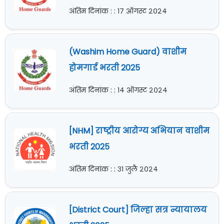
अंतिम दिनांक : : १७ ऑगस्ट २०२४
(Washim Home Guard) वाशीम
होमगार्ड भरती 2025
अंतिम दिनांक : : १४ ऑगस्ट २०२४
[NHM] राष्ट्रीय आरोग्य अभियान वाशीम
भरती 2025
अंतिम दिनांक : : ३१ जुलै २०२४
[District Court] जिल्हा सत्र न्यायालय