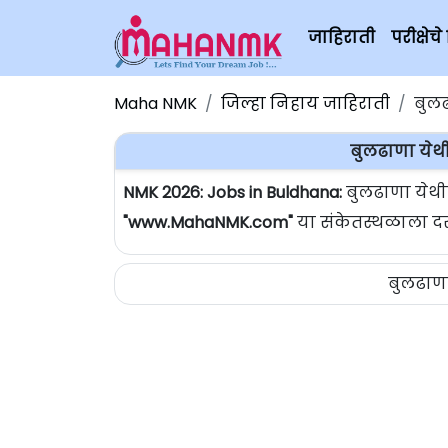
जाहिराती
परीक्षे
Maha NMK
जिल्हा निहाय जाहिराती
बुलढ
बुलढाणा येथ
NMK 2026: Jobs in Buldhana:
बुलढाणा येथी
"www.MahaNMK.com"
या संकेतस्थळाला दरर
बुलढाणा