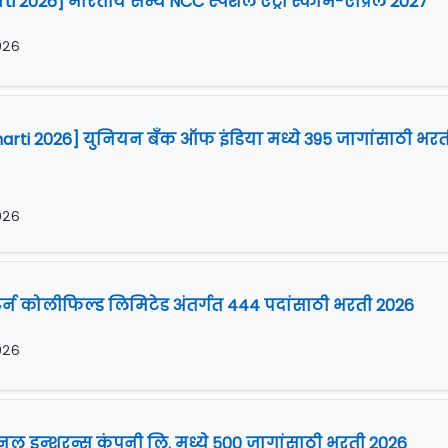
i 2026] भारतीय सैन्य NCC स्पेशल एंट्री स्कीम-एप्रिल 2027
२०२६
Bharti 2026] युनियन बँक ऑफ इंडिया मध्ये 395 जागांसाठी भरत
२०२६
टर्न कोलीफिल्ड लिमिटेड अंतर्गत 444 पदांसाठी भरती 2026
२०२६
नल इन्शुरन्स कंपनी लि. मध्ये 500 जागांसाठी भरती 2026