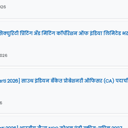
२०२६
क्युरिटी प्रिंटिंग अँड मिंटिंग कॉर्पोरेशन ऑफ इंडिया लिमिटेड भ
२०२६
arti 2026] साउथ इंडियन बँकेत प्रोबेशनरी ऑफिसर (CA) पदाच
२६