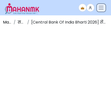
Maha NMK
सर्व जाहिराती
[Central Bank Of India Bharti 2026] सेंट्रल बँक ऑफ इंडिया मध्ये 4500 जागांसाठी भरती 2026 [मुदतवाढ]