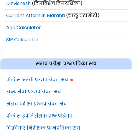
Dinvishesh
(दिनविशेष दिनदर्शिका)
of India Jobs 2026 :
Current Affairs in Marahti
(चालू घडामोडी)
या भरतीकरिता
Age Calculator
ऑनलाईन अर्ज
https://ibpsreg.ibps.in/cbisofeb26
SIP Calculator
वेबसाईट वर करायचा आहे.
अर्ज फक्त वरील
Portal
द्वारेच स्वीकारले जातील.
ऑनलाईन अर्ज करण्याचा अंतिम दिनांक
23 मार्च
सराव परीक्षा प्रश्नपत्रिका संच
2026
आहे.
सविस्तर माहितीसाठी व अर्ज करण्यापूर्वी कृपया
पोलीस भरती प्रश्नपत्रिका संच
जाहिरात काळजीपूर्वक वाचावी.
राज्यसेवा प्रश्नपत्रिका संच
अधिक माहिती
www.centralbankofindia.co.in
या
वेबसाईट वर दिलेली आहे.
सराव परीक्षा प्रश्नपत्रिका संच
पोलीस उपनिरीक्षक प्रश्नपत्रिका
Adv Date: 02/03/26
(English Version)
विक्रीकर निरीक्षक प्रश्नपत्रिका संच