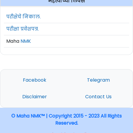
महत्वाच्या लिंक्स
Post Name:
Specialist Officer (SO)
परीक्षेचे निकाल.
Post
No. of
Post Name
परीक्षा प्रवेशपत्र.
No.
Vacancies
Maha
NMK
Specialist Officer (SO) Cadre
Software Developer
1
13
(JAVA)
Facebook
Telegram
Mobile Developer (Android
2
03
/ iOS)
Disclaimer
Contact Us
3
Software Developer (.NET)
06
© Maha NMK™ | Copyright 2015 - 2023 All Rights
Reserved.
4
Database Administration
11