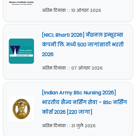
अंतिम दिनांक : : १० ऑगस्ट २०२६
[NICL Bharti 2026] नॅशनल इन्शुरन्स
कंपनी लि. मध्ये 500 जागांसाठी भरती
2026
अंतिम दिनांक : : ०७ ऑगस्ट २०२६
[Indian Army BSc Nursing 2026]
भारतीय सैन्य नर्सिंग सेवा – BSc नर्सिंग
कोर्स 2026 [220 जागा]
अंतिम दिनांक : : ३१ जुलै २०२६