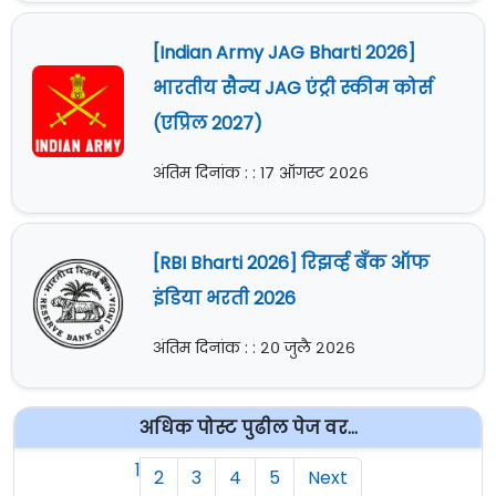
[Indian Army JAG Bharti 2026]
भारतीय सैन्य JAG एंट्री स्कीम कोर्स
(एप्रिल 2027)
अंतिम दिनांक : : १७ ऑगस्ट २०२६
[RBI Bharti 2026] रिझर्व्ह बँक ऑफ
इंडिया भरती 2026
अंतिम दिनांक : : २० जुलै २०२६
अधिक पोस्ट पुढील पेज वर...
1
2
3
4
5
Next