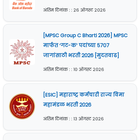
अंतिम दिनांक : : २६ ऑगस्ट २०२६
[MPSC Group C Bharti 2026] MPSC
मार्फत ‘गट-क’ पदांच्या 5707
जागांसाठी भरती 2026 [मुदतवाढ]
अंतिम दिनांक : : १० ऑगस्ट २०२६
[ESIC] महाराष्ट्र कर्मचारी राज्य विमा
महामंडळ भरती 2026
अंतिम दिनांक : : १३ ऑगस्ट २०२६