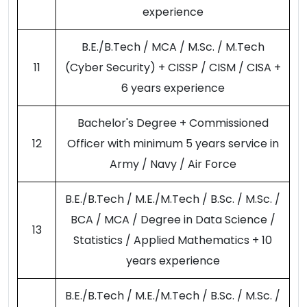
experience
B.E./B.Tech / MCA / M.Sc. / M.Tech
11
(Cyber Security) + CISSP / CISM / CISA +
6 years experience
Bachelor's Degree + Commissioned
12
Officer with minimum 5 years service in
Army / Navy / Air Force
B.E./B.Tech / M.E./M.Tech / B.Sc. / M.Sc. /
BCA / MCA / Degree in Data Science /
13
Statistics / Applied Mathematics + 10
years experience
B.E./B.Tech / M.E./M.Tech / B.Sc. / M.Sc. /