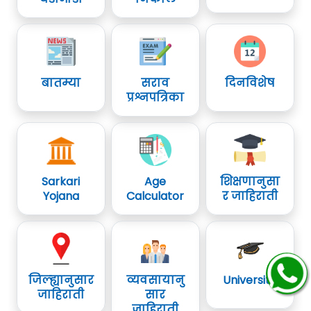
बातम्या
सराव
दिनविशेष
प्रश्नपत्रिका
Sarkari
Age
शिक्षणानुसा
Yojana
Calculator
र जाहिराती
जिल्ह्यानुसार
व्यवसायानु
University
जाहिराती
सार
जाहिराती