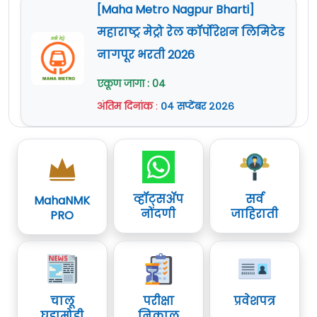
[Maha Metro Nagpur Bharti]
राहील.
महाराष्ट्र मेट्रो रेल कॉर्पोरेशन लिमिटेड
अर्जासोबत आवश्यक कागदपत्रे जोडावी.
नागपूर भरती 2026
सविस्तर माहितीसाठी व अर्ज करण्यापूर्वी कृपया
जाहिरात काळजीपूर्वक वाचावी.
एकूण जागा : 04
अधिक माहिती
www.mahaforest.gov.in
या
अंतिम दिनांक
:
०४ सप्टेंबर २०२६
वेबसाईट वर दिलेली आहे.
व्हॉट्सॲप
सर्व
MahaNMK
नोंदणी
जाहिराती
PRO
चालू
परीक्षा
प्रवेशपत्र
घडामोडी
निकाल