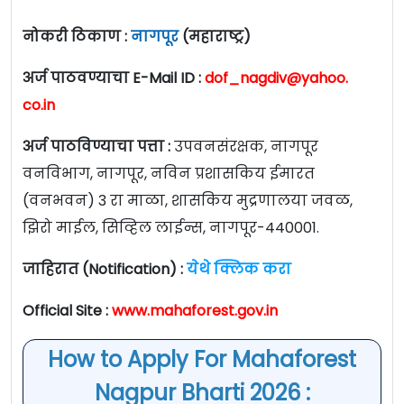
नोकरी ठिकाण :
नागपूर
(महाराष्ट्र)
अर्ज पाठवण्याचा E-Mail ID :
dof_nagdiv@yahoo.
co.in
अर्ज पाठविण्याचा पत्ता :
उपवनसंरक्षक, नागपूर
वनविभाग, नागपूर, नविन प्रशासकिय ईमारत
(वनभवन) 3 रा माळा, शासकिय मुद्रणालया जवळ,
झिरो माईल, सिव्हिल लाईन्स, नागपूर-440001.
जाहिरात (Notification) :
येथे क्लिक करा
Official Site :
www.mahaforest.gov.in
How to Apply For Mahaforest
Nagpur Bharti 2026 :