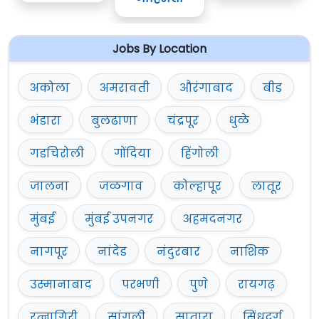
Jobs By Location
अकोला
अमरावती
औरंगाबाद
बीड
भंडारा
बुलढाणा
चंद्रपूर
धुळे
गडचिरोली
गोंदिया
हिंगोली
जालना
जळगाव
कोल्हापूर
लातूर
मुंबई
मुंबई उपनगर
अहमदनगर
नागपूर
नांदेड
नंदुरबार
नाशिक
उस्मानाबाद
परभणी
पुणे
रायगढ़
रत्नागिरी
सांगली
सातारा
सिंधुदुर्ग