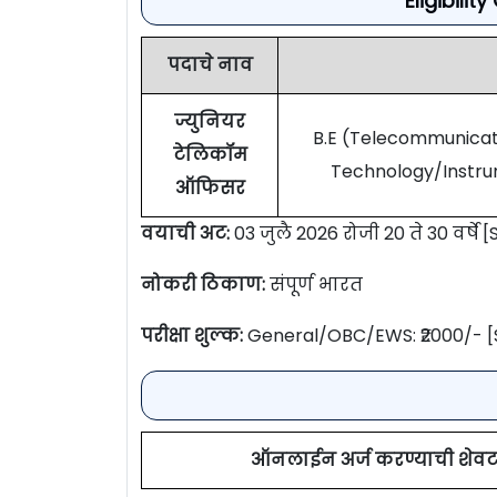
Eligibilit
पदाचे नाव
ज्युनियर
B.E (Telecommunicat
टेलिकॉम
Technology/Instru
ऑफिसर
वयाची अट:
03 जुलै 2026 रोजी 20 ते 30 वर्षे [S
नोकरी ठिकाण:
संपूर्ण भारत
परीक्षा शुल्क:
General/OBC/EWS: ₹2000/- [
ऑनलाईन अर्ज करण्याची शेवट