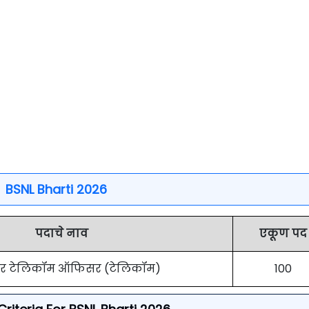
BSNL Bharti 2026
पदाचे नाव
एकूण पद
यर टेलिकॉम ऑफिसर (टेलिकॉम)
100