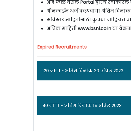
अर्ज फक्त वरील
Portal
द्वारेच स्वीकारल
ऑनलाईन अर्ज करण्याचा अंतिम दिनां
सविस्तर माहितीसाठी कृपया जाहिरात वा
अधिक माहिती
www.bsnl.co.in
या वेबसा
Expired Recruitments
120 जागा - अंतिम दिनांक 30 एप्रिल 2023
ज
40 जागा - अंतिम दिनांक 15 एप्रिल 2023
भारत संचार निगम लिमिटेड [
Bharat Sanch
जागांसाठी पात्र उमेदवारांकडून अर्ज मागव