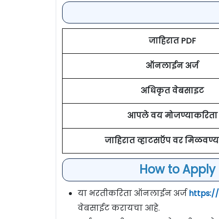
जाहिरात PDF
ऑनलाईन अर्ज
अधिकृत वेबसाइट
आपले वय मोजण्याकरिता
जाहिरात व्हाटसऍप वर मिळवण्य
How to Apply 
या भरतीकरिता ऑनलाईन अर्ज
https:/
वेबसाईट करायचा आहे.