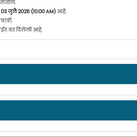
े जातील.
क
03 जुलै 2026 (10:00 AM)
आहे.
चावी.
ईट वर दिलेली आहे.
ाहिरात दिनांक: 30/01/26
ar Nigam Limited
] मध्ये
सिनिअर एक्झिक्युटिव ट्रेनी
पदांच्या 1
ण्यात येत असून ऑनलाईन अर्ज करण्याचा अंतिम दिनांक
07 मार्च