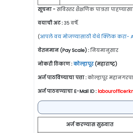
सूचना -
सविस्तर शैक्षणिक पात्रता पाहण्या
वयाची अट :
35 वर्षे.
(
आपले वय मोजण्यासाठी येथे क्लिक करा- A
वेतनमान (Pay Scale) :
नियमानुसार
नोकरी ठिकाण :
कोल्हापूर
(महाराष्ट्र)
अर्ज पाठविण्याचा पत्ता :
कोल्हापूर महानगरपाल
अर्ज पाठवण्याचा E-Mail ID :
labourofficer
अर्ज करण्यास सुरुवात