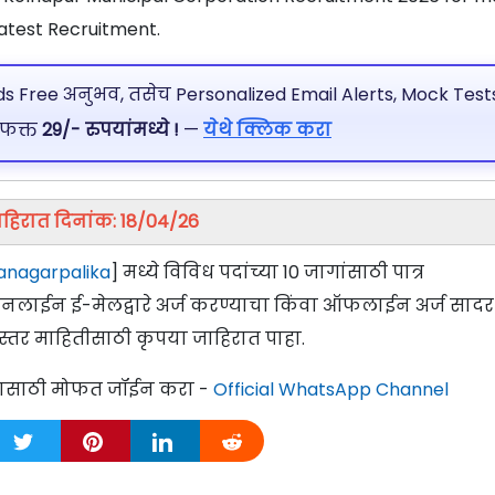
atest Recruitment.
 Free अनुभव, तसेच Personalized Email Alerts, Mock Tests
 फक्त
29/- रुपयांमध्ये !
—
येथे क्लिक करा
हिरात दिनांक: 18/04/26
anagarpalika
] मध्ये विविध पदांच्या 10 जागांसाठी पात्र
ऑनलाईन ई-मेलद्वारे अर्ज करण्याचा किंवा ऑफलाईन अर्ज सादर
स्तर माहितीसाठी कृपया जाहिरात पाहा.
्यासाठी मोफत जॉईन करा -
Official WhatsApp Channel