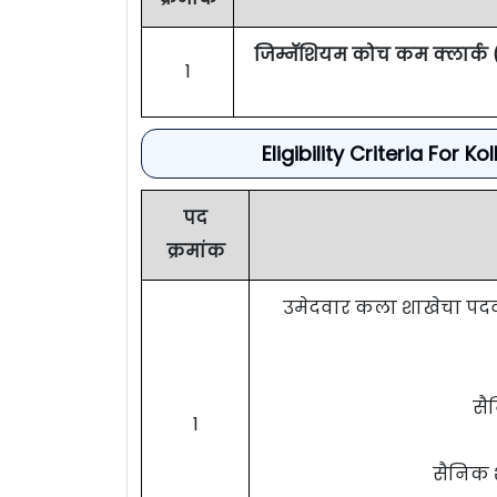
जिम्नॅशियम कोच कम क्लार्क
1
Eligibility Criteria Fo
पद
क्रमांक
उमेदवार कला शाखेचा पदवीधर 
सै
1
सैनिक शा