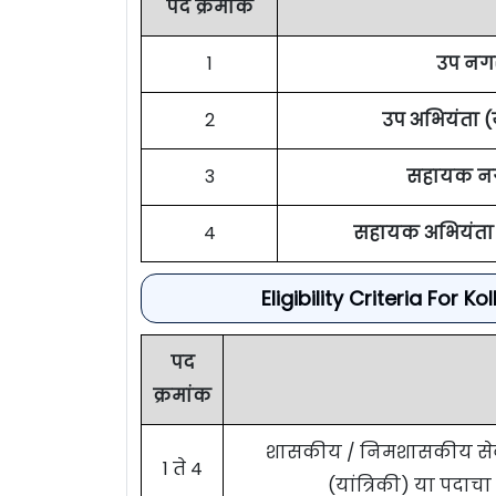
पद क्रमांक
1
उप नग
2
उप अभियंता (य
3
सहायक न
4
सहायक अभियंता (
Eligibility Criteria Fo
पद
क्रमांक
शासकीय / निमशासकीय सेवा व
1 ते 4
(यांत्रिकी) या पदाच