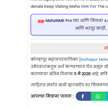
details Keep Visiting Maha
NMK
For The L
MahaNMK Pro
घ्या आणि मिळवा Ads
आणि भरपूर काही..
जा
कोल्हापूर महानगरपालिका [
Kolhapur Mah
उमेदवारांकडून अर्ज मागवण्यात येत असून 
करण्याचा अंतिम दिनांक
11 मे
2026
आहे. सवि
जाहिरात सर्वात आधी व्हाटसऍप वर मिळवण
आपल्या मित्रांना पाठवा :