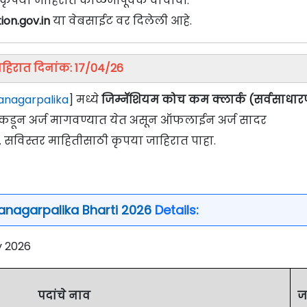
वी कृपया जाहिरात काळजीपूर्वक वाचावी.
on.gov.in
या वेबसाईट वर दिलेली आहे.
हिरात दिनांक: 17/04/26
anagarpalika
] मध्ये
जिम्नॅशियम कोच कम क्लार्क (सर्वसाधा
रांकडून अर्ज मागवण्यात येत असून ऑफलाईन अर्ज सादर
 सविस्तर माहितीसाठी कृपया जाहिरात पाहा.
nagarpalika Bharti 2026
Details:
y 2026
पदांचे नाव
ज