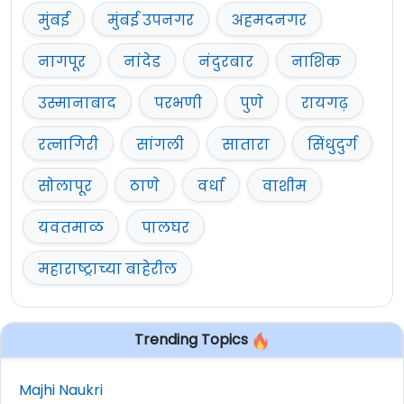
मुंबई
मुंबई उपनगर
अहमदनगर
नागपूर
नांदेड
नंदुरबार
नाशिक
उस्मानाबाद
परभणी
पुणे
रायगढ़
रत्नागिरी
सांगली
सातारा
सिंधुदुर्ग
सोलापूर
ठाणे
वर्धा
वाशीम
यवतमाळ
पालघर
महाराष्ट्राच्या बाहेरील
Trending Topics
Majhi Naukri