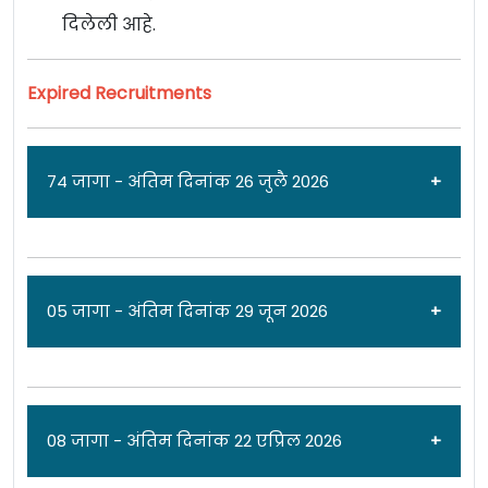
दिलेली आहे.
Expired Recruitments
74 जागा - अंतिम दिनांक 26 जुलै 2026
जाहिरात दिनांक: 17/07/26
05 जागा - अंतिम दिनांक 29 जून 2026
ईएसआयसी मेडिकल कॉलेज आणि हॉस्पिटल, मुंबई
[
Employees State Insurance Corporation
] येथे
विविध पदांच्या 74 जागांसाठी पात्र उमेदवारांकडून अर्ज
जाहिरात दिनांक: 15/04/26
08 जागा - अंतिम दिनांक 22 एप्रिल 2026
मागवण्यात येत असून मुलाखत दिनांक
24, 25 आणि