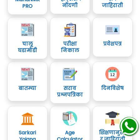
नोंदणी
जाहिराती
PRO
चालू
परीक्षा
प्रवेशपत्र
घडामोडी
निकाल
बातम्या
सराव
दिनविशेष
प्रश्नपत्रिका
Sarkari
Age
शिक्षणानुसा
Yojana
Calculator
र जाहिराती