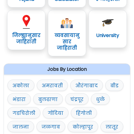
जिल्ह्यानुसार
व्यवसायानु
University
जाहिराती
सार
जाहिराती
Jobs By Location
अकोला
अमरावती
औरंगाबाद
बीड
भंडारा
बुलढाणा
चंद्रपूर
धुळे
गडचिरोली
गोंदिया
हिंगोली
जालना
जळगाव
कोल्हापूर
लातूर