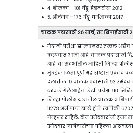
४. श्रीलंका – १८१ चेंडू, हंबनटोटा २०१२
५. श्रीलंका – १७६ चेंडू, धर्मशाळा २०१७
चालक पदासाठी २६ मार्च, तर शिपाईसाठी २ एप
मैदानी परीक्षा झाल्यानंतर तब्बल अडीच मह
करण्यात आली आहे. चालक पदासाठी दि. २६
आहे. या संदर्भातील माहिती जिल्हा पोल
मुंबईवगळता पूर्ण महाराष्ट्रात एकाच व
दलातील १० चालक पदासाठी ९३ उमेदवार, 
ठरवले गेले आहेत. लेखी परीक्षा ९० मिनिटा
जिल्हा पोलीस दलातील चालक व शिपाई अश
११२७८ अर्ज प्राप्त झाले होते. त्यांपैक
गैरहजर राहिले. दोन उमेदवारांनी हजर र
उमेदवार जानेवारीच्या पहिल्या आठवडय़ा