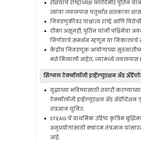
रशियाचे राष्ट्राध्यक्ष व्लादिमीर पुति
त्यांचा जवळपास चतुर्थांश शतकाचा श
निवडणुकीवर पाश्चात्य राष्ट्रे आणि विर
टीका असूनही, पुतिन यांनी पश्चिमेचा अव
निर्णयाचे समर्थन म्हणून या निकालाचे स
केंद्रीय निवडणूक आयोगाच्या सुरुवातीच्
मते मिळाली आहेत, ज्यामध्ये जवळपास 
सिग्नल टेक्नॉलॉजी इव्हॅल्युएशन अँड ॲडॅपट
युद्धाच्या भविष्यासाठी तयारी करण्याच्या
टेक्नॉलॉजी इव्हॅल्युएशन अँड ॲडॉप्टेशन ग
तंत्रज्ञान युनिट.
STEAG चे प्राथमिक उद्दिष्ट कृत्रिम बुद्
अनुप्रयोगांसाठी क्वांटम तंत्रज्ञान यांस
आहे.