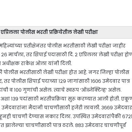
्रिलला पोलीस भरती प्रक्रियेतील लेखी परीक्षा
िन्यांच्या प्रतीक्षेनंतर पोलीस भरतीसाठी लेखी परीक्षा जाहीर
 मार्चला, तर शिपाई पदासाठी दि. २ एप्रिलला लेखी परीक्षा हो
ीस अधीक्षक राकेश ओला यांनी दिली.
ेळी पोलीस भरतीसाठी लेखी परीक्षा होत आहे. नगर जिल्हा पोलीस
तर पोलीस शिपाई पदाच्या १२९ जागांसाठी १६०६ उमेदवार पात्र
ंची व १०० गुणांची असेल. त्याचे स्वरूप ‘ऑब्जेक्टिव्ह’ असेल.
ा १३९ पदांसाठी भरतीप्रक्रिया सुरू करण्यात आली होती. एकू
ी ६७०७ उमेदवारांना मैदानी चाचणीसाठी हजेरी लावली. ३६६९ उमेदवार
ाहूनही चाचणी देण्यास नकार दिला. उपस्थित उमेदवारांपैकी ६७२
त झालेल्या चाचणीसाठी पात्र ठरले. ८८३ उमेदवार चाचणीपूर्व