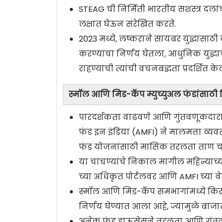
STEAG ची निर्मिती भारतीय सशस्त्र दलां
लक्षात घेऊन संरेखित करते.
2023 मध्ये, लष्कराने सायबर युद्धासाठ
करण्याचा निर्णय घेतला, आधुनिक युद्धाच्
राहण्याची त्यांची वचनबद्धता प्रदर्शित के
स्मॉल आणि मिड-कॅप म्युच्युअल फंडांसाठी लिक
पारदर्शकता वाढवणे आणि गुंतवणूकदारांच्
फंड इन इंडिया (AMFI) ने मालमत्ता व्यव
फंड योजनांसाठी मासिक तरलता ताण चाचण
या चाचण्यांचे निकाल मागील महिन्याच्या 
च्या अधिकृत पोर्टलवर आणि AMFI च्या 
स्मॉल आणि मिड-कॅप समभागांमध्ये किरकोळ
निर्णय घेण्यात आला आहे, ज्यामुळे बाजार
अनेक फंड हाऊसेसने तरलता आणि गुंतवण