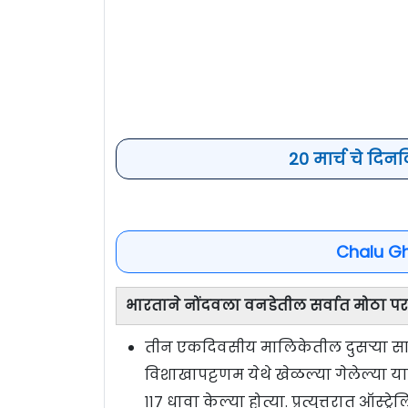
20 मार्च चे दिन
Chalu G
भारताने नोंदवला वनडेतील सर्वात मोठा पर
तीन एकदिवसीय मालिकेतील दुसऱ्या सामन
विशाखापट्टणम येथे खेळल्या गेलेल्या 
११७ धावा केल्या होत्या. प्रत्युत्तरात ऑ