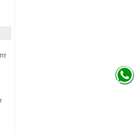
णार
ण
१