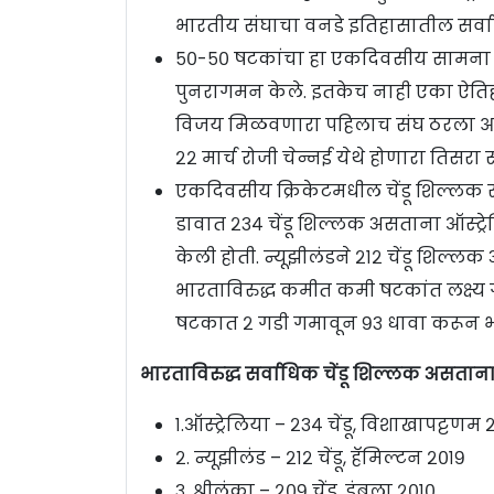
भारतीय संघाचा वनडे इतिहासातील सर्व
५०-५० षटकांचा हा एकदिवसीय सामना एक
पुनरागमन केले. इतकेच नाही एका ऐतिहा
विजय मिळवणारा पहिलाच संघ ठरला आहे.
२२ मार्च रोजी चेन्नई येथे होणारा तिस
एकदिवसीय क्रिकेटमधील चेंडू शिल्लक र
डावात २३४ चेंडू शिल्लक असताना ऑस्ट्रेल
केली होती. न्यूझीलंडने २१२ चेंडू शिल
भारताविरुद्ध कमीत कमी षटकांत लक्ष्य गाठल
षटकात २ गडी गमावून ९३ धावा करून भ
भारताविरुद्ध सर्वाधिक चेंडू शिल्लक असताना
१.ऑस्ट्रेलिया – २३४ चेंडू, विशाखापट्टणम
२. न्यूझीलंड – २१२ चेंडू, हॅमिल्टन २०१९
३. श्रीलंका – २०९ चेंडू, डंबुला २०१०