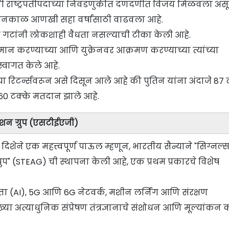
न यांनी राष्ट्रपतीपदाच्या निवडणुकीत दणदणीत विजय मिळवला अस
ासनकाळ आणखी सहा वर्षांसाठी वाढवला आहे.
ोधी गटांनी लोकशाही वैधता नसल्याची टीका केली आहे.
मान करण्याच्या आणि युक्रेनवर आक्रमण करण्याच्या त्यांच्या
्वागत केले आहे.
या रिटर्न्सवरून असे दिसून आले आहे की पुतिन यांना अंदाजे 87 
60 टक्के मतदान झाले आहे.
ेशन ग्रुप (एसटीईएजी)
 दिशेने एक महत्त्वपूर्ण पाऊल म्हणून, भारतीय सैन्याने "सिग्नल्
्रुप" (STEAG) ची स्थापना केली आहे, एक प्रथम प्रकारचे विशेष
धिमत्ता (AI), 5G आणि 6G नेटवर्क, मशीन लर्निंग आणि संरक्षण
ारख्या अत्याधुनिक संप्रेषण तंत्रज्ञानाचे संशोधन आणि मूल्यांकन