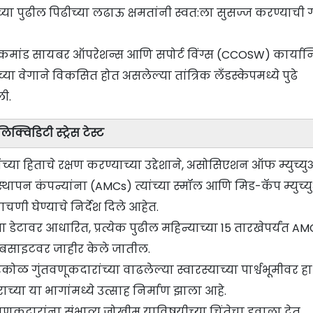
च्या पुढील पिढीच्या लढाऊ क्षमतांनी स्वत:ला सुसज्ज करण्याची
ी कमांड सायबर ऑपरेशन्स आणि सपोर्ट विंग्स (CCOSW) कार्यान्
या वेगाने विकसित होत असलेल्या तांत्रिक लँडस्केपमध्ये पुढे
ली.
्विडिटी स्ट्रेस टेस्ट
या हिताचे रक्षण करण्याच्या उद्देशाने, असोसिएशन ऑफ म्युच्य
स्थापन कंपन्यांना (AMCs) त्यांच्या स्मॉल आणि मिड-कॅप म्युच्
ी घेण्याचे निर्देश दिले आहेत.
डेटावर आधारित, प्रत्येक पुढील महिन्याच्या 15 तारखेपर्यंत AM
वेबसाइटवर जाहीर केले जातील.
 गुंतवणूकदारांच्या वाढलेल्या स्वारस्याच्या पार्श्वभूमीवर हा
ाच्या या भागांमध्ये उत्साह निर्माण झाला आहे.
ुकदारांना संभाव्य जोखीम याविषयीच्या चिंतेचा हवाला देत