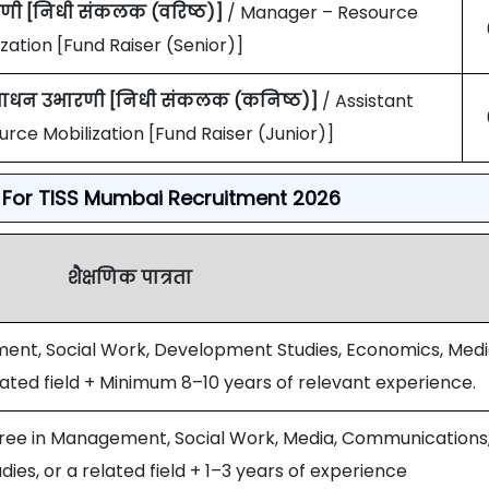
णी [निधी संकलक (वरिष्ठ)]
/ Manager – Resource
ization [Fund Raiser (Senior)]
ंसाधन उभारणी [निधी संकलक (कनिष्ठ)]
/ Assistant
rce Mobilization [Fund Raiser (Junior)]
ria For TISS Mumbai Recruitment 2026
शैक्षणिक पात्रता
ent, Social Work, Development Studies, Economics, Medi
ated field + Minimum 8–10 years of relevant experience.
gree in Management, Social Work, Media, Communications
es, or a related field + 1–3 years of experience