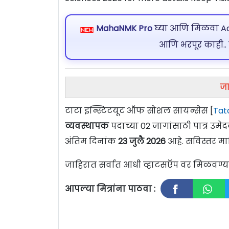
MahaNMK Pro
घ्या आणि मिळवा Ads
आणि भरपूर काही..
जा
टाटा इन्स्टिटयूट ऑफ सोशल सायन्सेस [
Tata
व्यवस्थापक
पदाच्या 02 जागांसाठी पात्र उम
अंतिम दिनांक
23 जुलै 2026
आहे. सविस्तर मा
जाहिरात सर्वात आधी व्हाटसऍप वर मिळवण
आपल्या मित्रांना पाठवा :