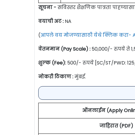
सूचना -
सविस्तर शैक्षणिक पात्रता पाहण्या
वयाची अट :
NA
(
आपले वय मोजण्यासाठी येथे क्लिक करा- A
वेतनमान (Pay Scale) :
50,000/- रुपये ते 1,
शुल्क (Fee):
500/- रुपये [SC/ST/PWD: 125/
नोकरी ठिकाण :
मुंबई.
ऑनलाईन (Apply Online
जाहिरात (PDF)