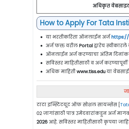
अधिकृत वेबसाइ
How to Apply For Tata Insti
या भरतीकरिता ऑनलाईन अर्ज
https:/
अर्ज फक्त वरील
Portal
द्वारेच स्वीकारल
ऑनलाईन अर्ज करण्याचा अंतिम दिनांक
सविस्तर माहितीसाठी व अर्ज करण्यापूर्
अधिक माहिती
www.tiss.edu
या वेबसाई
जा
टाटा इन्स्टिटयूट ऑफ सोशल सायन्सेस [
Tata
02 जागांसाठी पात्र उमेदवारांकडून अर्ज म
2026
आहे. सविस्तर माहितीसाठी कृपया जाहि