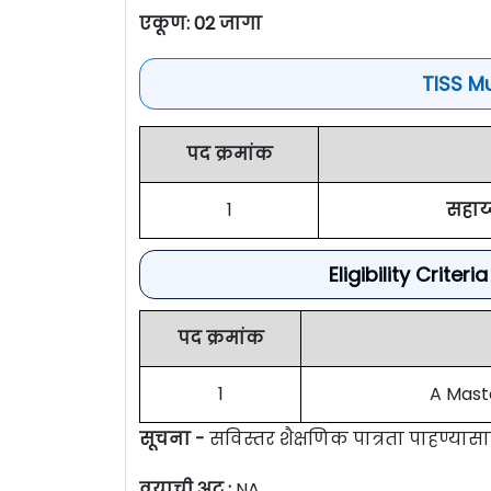
एकूण:
02 जागा
TISS M
पद क्रमांक
1
सहाय्
Eligibility Crite
पद क्रमांक
1
A Maste
सूचना -
सविस्तर शैक्षणिक पात्रता पाहण्या
वयाची अट :
NA