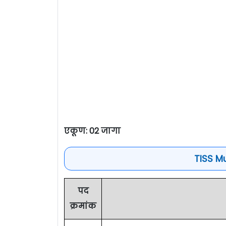
एकूण:
02 जागा
TISS M
पद
क्रमांक