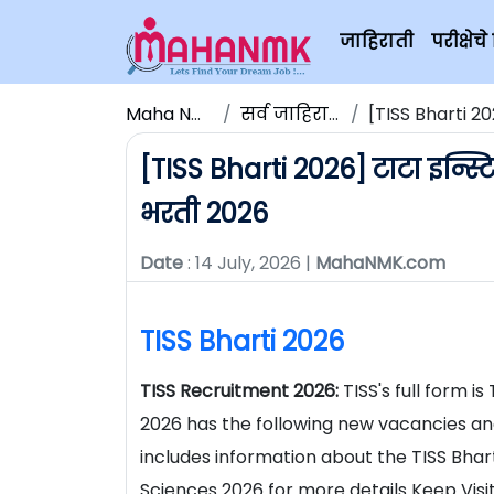
जाहिराती
परीक्षे
Maha NMK
सर्व जाहिराती
[TISS Bharti 20
[TISS Bharti 2026] टाटा इन्स
भरती 2026
Date
: 14 July, 2026 |
MahaNMK.com
TISS Bharti 2026
TISS Recruitment 2026:
TISS's full form i
2026 has the following new vacancies and
includes information about the TISS Bhart
Sciences 2026 for more details Keep Vis