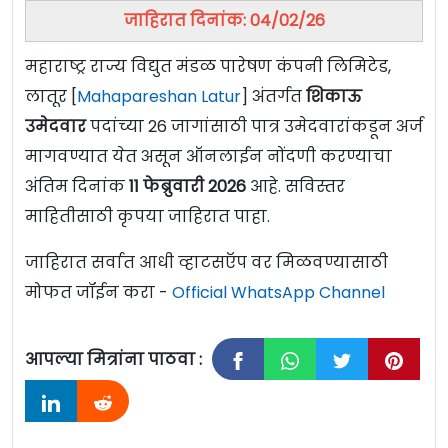
जाहिरात दिनांक: 04/02/26
महाराष्ट्र राज्य विद्युत मंडळ पारेषण कंपनी लिमिटेड,
लातूर [
Mahapareshan Latur
] अंतर्गत
शिकाऊ
उमेदवार
पदांच्या 26 जागांसाठी पात्र उमेदवारांकडून अर्ज
मागवण्यात येत असून ऑनलाईन नोंदणी करण्याचा
अंतिम दिनांक
11
फेब्रुवारी
2026
आहे. सविस्तर
माहितीसाठी कृपया जाहिरात पाहा.
जाहिरात सर्वात आधी व्हाटसऍप वर मिळवण्यासाठी
मोफत जॉईन करा -
Official WhatsApp Channel
आपल्या मित्रांना पाठवा :