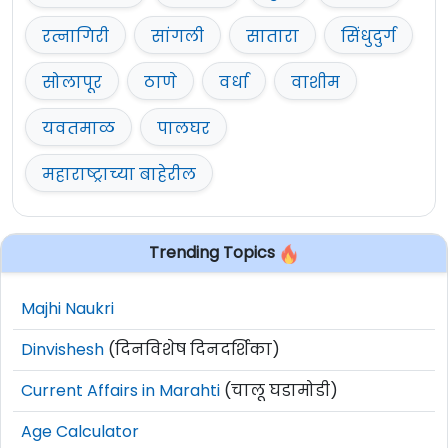
रत्नागिरी
सांगली
सातारा
सिंधुदुर्ग
सोलापूर
ठाणे
वर्धा
वाशीम
यवतमाळ
पालघर
महाराष्ट्राच्या बाहेरील
Trending Topics
Majhi Naukri
Dinvishesh
(दिनविशेष दिनदर्शिका)
Current Affairs in Marahti
(चालू घडामोडी)
Age Calculator