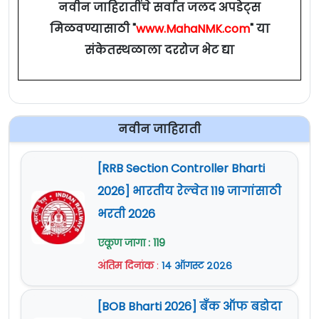
नवीन जाहिरातींचे सर्वात जलद अपडेट्स
मिळवण्यासाठी "
www.MahaNMK.com
" या
संकेतस्थळाला दररोज भेट द्या
नवीन जाहिराती
[RRB Section Controller Bharti
2026] भारतीय रेल्वेत 119 जागांसाठी
भरती 2026
एकूण जागा : 119
अंतिम दिनांक
:
१४ ऑगस्ट २०२६
[BOB Bharti 2026] बँक ऑफ बडोदा