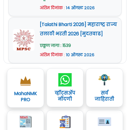
अंतिम दिनांक
:
१४ ऑगस्ट २०२६
[Talathi Bharti 2026] महाराष्ट्र राज्य
तलाठी भरती 2026 [मुदतवाढ]
एकूण जागा : 1539
अंतिम दिनांक
:
१० ऑगस्ट २०२६
व्हॉट्सॲप
सर्व
MahaNMK
नोंदणी
जाहिराती
PRO