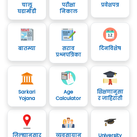
चालू
परीक्षा
प्रवेशपत्र
घडामोडी
निकाल
बातम्या
सराव
दिनविशेष
प्रश्नपत्रिका
Sarkari
Age
शिक्षणानुसा
Yojana
Calculator
र जाहिराती
जिल्ह्यानुसार
व्यवसायानु
University