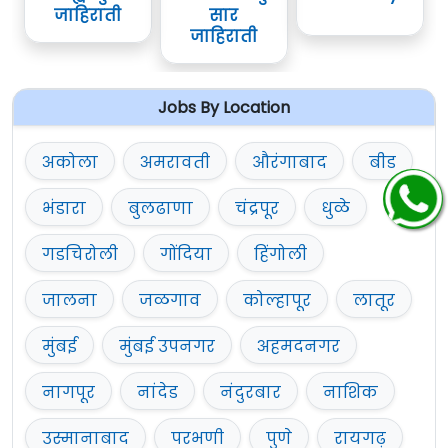
जाहिराती
सार
जाहिराती
Jobs By Location
अकोला
अमरावती
औरंगाबाद
बीड
भंडारा
बुलढाणा
चंद्रपूर
धुळे
गडचिरोली
गोंदिया
हिंगोली
जालना
जळगाव
कोल्हापूर
लातूर
मुंबई
मुंबई उपनगर
अहमदनगर
नागपूर
नांदेड
नंदुरबार
नाशिक
उस्मानाबाद
परभणी
पुणे
रायगढ़