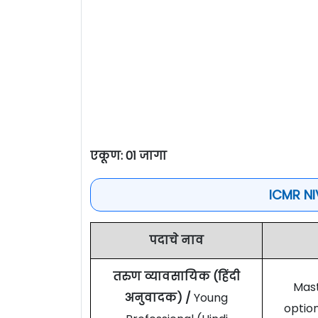
एकूण: 01 जागा
ICMR NI
पदाचे नाव
तरुण व्यावसायिक (हिंदी
Mast
अनुवादक) /
Young
option