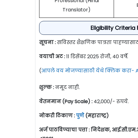
Professional (Hindi
Translator)
Eligibility Criter
सूचना :
सविस्तर शैक्षणिक पात्रता पाहण्यास
वयाची अट :
11 डिसेंबर 2025 रोजी, 40 वर्षे.
(
आपले वय मोजण्यासाठी येथे क्लिक करा- A
शुल्क :
नमूद नाही.
वेतनमान (Pay Scale) :
42,000/- रुपये.
नोकरी ठिकाण :
पुणे
(महाराष्ट्र)
अर्ज पाठविण्याचा पत्ता : निदेशक, आई.सी.एम.आर