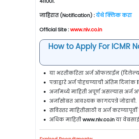
411001.
जाहिरात (Notification) :
येथे क्लिक करा
Official Site :
www.niv.co.in
How to Apply For ICMR Nat
या भरतीकरिता अर्ज ऑफलाईन (दिलेल्या प
पत्राद्वारे अर्ज पोहचण्याची अंतिम दिनांक
1
अर्जामध्ये माहिती अपूर्ण असल्यास अर्ज अप
अर्जासोबत आवश्यक कागदपत्रे जोडावी.
सविस्तर माहितीसाठी व अर्ज करण्यापूर्
अधिक माहिती
www.niv.co.in
या वेबसाई