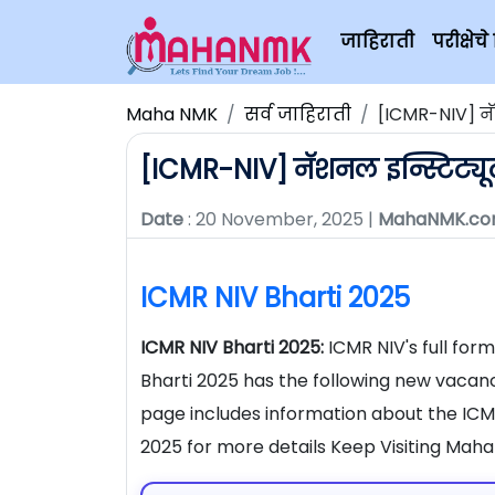
जाहिराती
परीक्षे
Maha NMK
सर्व जाहिराती
[ICMR-NIV] न
[ICMR-NIV] नॅशनल इन्स्टिट्
Date
: 20 November, 2025 |
MahaNMK.c
ICMR NIV Bharti 2025
ICMR NIV Bharti 2025:
ICMR NIV's full form
Bharti 2025 has the following new vacanci
page includes information about the ICM
2025 for more details Keep Visiting Mah