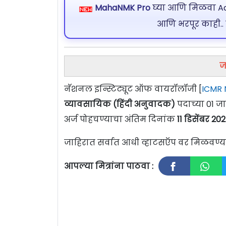
MahaNMK Pro
घ्या आणि मिळवा Ads
आणि भरपूर काही..
ज
नॅशनल इन्स्टिट्यूट ऑफ वायरॉलॉजी [
ICMR N
व्यावसायिक (हिंदी अनुवादक)
पदाच्या 01 ज
अर्ज पोहचण्याचा अंतिम दिनांक
11 डिसेंबर 2
जाहिरात सर्वात आधी व्हाटसऍप वर मिळवण
आपल्या मित्रांना पाठवा :