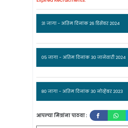
Expired Recruitments:
31 जागा - अंतिम दिनांक 26 डिसेंबर 2024
ज
05 जागा - अंतिम दिनांक 30 जानेवारी 2024
नॅशनल इन्स्टिट्यूट ऑफ वायरॉलॉजी [
ICMR 
31 जागांसाठी पात्र उमेदवारांकडून अर्ज मा
26 डिसेंबर 2024
आहे. सविस्तर माहितीसाठी क
जा
80 जागा - अंतिम दिनांक 30 नोव्हेंबर 2023
एकूण: 31 जागा
नॅशनल इन्स्टिट्यूट ऑफ वायरॉलॉजी [
ICMR 
सहाय्य-II पदांच्या 05 जागांसाठी पात्र उमे
आपल्या मित्रांना पाठवा :
NIV Mu
जानेवारी 2024 आहे. सविस्तर माहितीसाठी क
ज