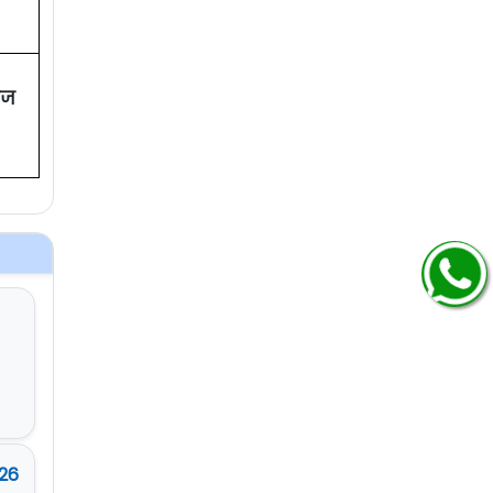
ची
ट
ोज
र्यंत
र्यंत
26