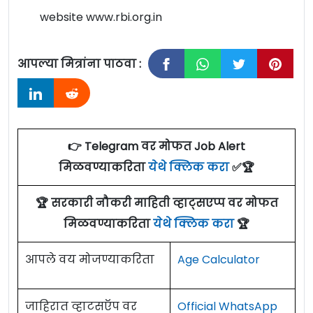
website www.rbi.org.in
आपल्या मित्रांना पाठवा :
👉 Telegram वर मोफत Job Alert
मिळवण्याकरिता
येथे क्लिक करा
✅🏆
🏆 सरकारी नौकरी माहिती व्हाट्सएप्प वर मोफत
मिळवण्याकरिता
येथे क्लिक करा
🏆
आपले वय मोजण्याकरिता
Age Calculator
जाहिरात व्हाटसऍप वर
Official WhatsApp