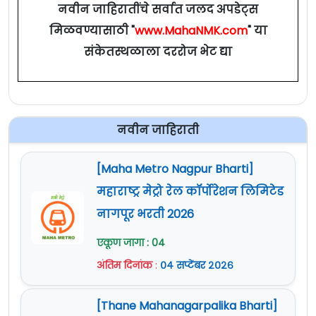
नवीन जाहिरातींचे सर्वात जलद अपडेट्स
मिळवण्यासाठी "
www.MahaNMK.com
" या
संकेतस्थळाला दररोज भेट द्या
नवीन जाहिराती
[Maha Metro Nagpur Bharti]
महाराष्ट्र मेट्रो रेल कॉर्पोरेशन लिमिटेड
नागपूर भरती 2026
एकूण जागा : 04
अंतिम दिनांक
:
०४ सप्टेंबर २०२६
[Thane Mahanagarpalika Bharti]