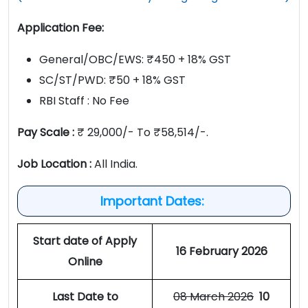
Application Fee:
General/OBC/EWS: ₹450 + 18% GST
SC/ST/PWD: ₹50 + 18% GST
RBI Staff : No Fee
Pay Scale :
₹ 29,000/- To ₹58,514/-.
Job Location :
All India.
Important Dates:
Start date of Apply
16 February 2026
Online
Last Date to
08 March 2026
10