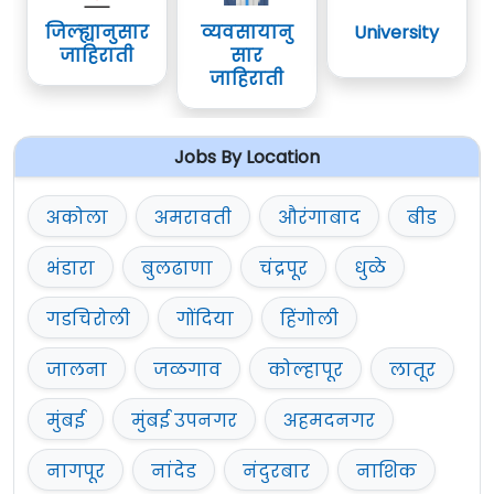
जिल्ह्यानुसार
व्यवसायानु
University
जाहिराती
सार
जाहिराती
Jobs By Location
अकोला
अमरावती
औरंगाबाद
बीड
भंडारा
बुलढाणा
चंद्रपूर
धुळे
गडचिरोली
गोंदिया
हिंगोली
जालना
जळगाव
कोल्हापूर
लातूर
मुंबई
मुंबई उपनगर
अहमदनगर
नागपूर
नांदेड
नंदुरबार
नाशिक