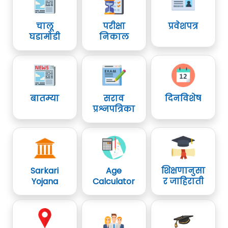
चालू
परीक्षा
प्रवेशपत्र
घडामोडी
निकाल
बातम्या
सराव
दिनविशेष
प्रश्नपत्रिका
Sarkari
Age
शिक्षणानुसा
Yojana
Calculator
र जाहिराती