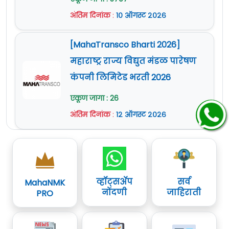
अंतिम दिनांक
:
१० ऑगस्ट २०२६
[MahaTransco Bharti 2026]
महाराष्ट्र राज्य विद्युत मंडळ पारेषण
कंपनी लिमिटेड भरती 2026
एकूण जागा : 26
अंतिम दिनांक
:
१२ ऑगस्ट २०२६
व्हॉट्सॲप
सर्व
MahaNMK
नोंदणी
जाहिराती
PRO