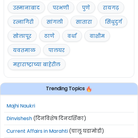
उस्मानाबाद
परभणी
पुणे
रायगढ़
रत्नागिरी
सांगली
सातारा
सिंधुदुर्ग
सोलापूर
ठाणे
वर्धा
वाशीम
यवतमाळ
पालघर
महाराष्ट्राच्या बाहेरील
Trending Topics
Majhi Naukri
Dinvishesh
(दिनविशेष दिनदर्शिका)
Current Affairs in Marahti
(चालू घडामोडी)