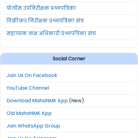
ऑनलाईन अर्ज करण्याचा अंतिम दिनांक
20 मे
पोलीस उपनिरीक्षक प्रश्नपत्रिका
2026
आहे.
विक्रीकर निरीक्षक प्रश्नपत्रिका संच
सविस्तर माहितीसाठी व अर्ज करण्यापूर्वी कृपया
जाहिरात काळजीपूर्वक वाचावी.
सहाय्यक कक्ष अधिकारी प्रश्नपत्रिका संच
अधिक माहिती
www.rbi.org.in
या वेबसाईट वर
दिलेली आहे.
Social Corner
Join Us On Facebook
YouTube Channel
Download MahaNMK App
(New)
Old MahaNMK App
Join WhatsApp Group