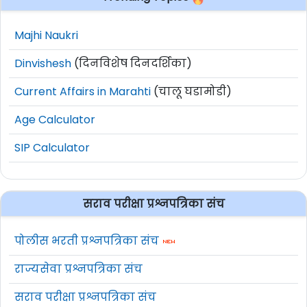
Important Links:
Majhi Naukri
Dinvishesh
(दिनविशेष दिनदर्शिका)
Online अर्ज
Apply Online
Current Affairs in Marahti
(चालू घडामोडी)
जाहिरात (Notification PDF)
येथे क्लिक करा
Age Calculator
Official Site
www.rbi.org.in
SIP Calculator
How to Apply For RBI Officers
Grade B Online Form 2026 :
सराव परीक्षा प्रश्नपत्रिका संच
या भरतीकरिता
पोलीस भरती प्रश्नपत्रिका संच
ऑनलाईन अर्ज
https://ibpsreg.ibps.in/rbisbmar26
राज्यसेवा प्रश्नपत्रिका संच
वेबसाईट वर करायचा आहे.
अर्ज फक्त वरील
Portal
द्वारेच स्वीकारले जातील.
सराव परीक्षा प्रश्नपत्रिका संच