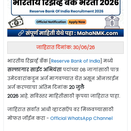
जाहिरात दिनांक: 30/06/26
भारतीय रिझर्व्ह बँक [
Reserve Bank of India
] मध्ये
सल्लागार साईट अभियंता
पदांच्या 08 जागांसाठी पात्र
उमेदवारांकडून अर्ज मागवण्यात येत असून ऑनलाईन
अर्ज करण्याचा अंतिम दिनांक
20 जुलै
2026
आहे. सविस्तर माहितीसाठी कृपया जाहिरात पाहा.
जाहिरात सर्वात आधी व्हाटसऍप वर मिळवण्यासाठी
मोफत जॉईन करा -
Official WhatsApp Channel