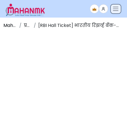
Maha NMK
प्रवेशपत्र
[RBI Hall Ticket] भारतीय रिझर्व्ह बँक-ऑफिस अटेंडंट भरती परीक्षा प्रवेशपत्र