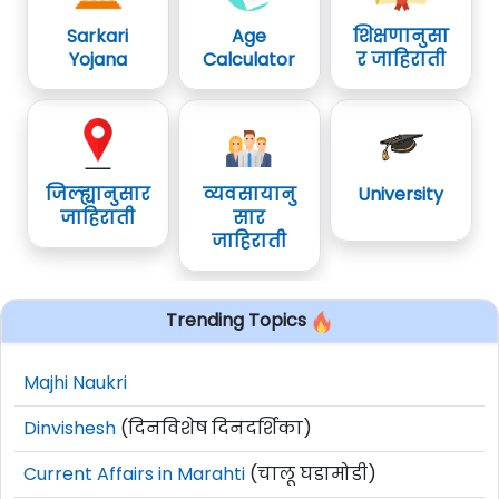
Sarkari
Age
शिक्षणानुसा
Yojana
Calculator
र जाहिराती
जिल्ह्यानुसार
व्यवसायानु
University
जाहिराती
सार
जाहिराती
Trending Topics
Majhi Naukri
Dinvishesh
(दिनविशेष दिनदर्शिका)
Current Affairs in Marahti
(चालू घडामोडी)