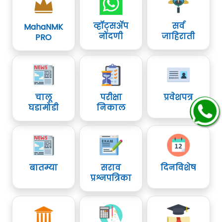
व्हॉट्सॲप
सर्व
MahaNMK
नोंदणी
जाहिराती
PRO
चालू
परीक्षा
प्रवेशपत्र
घडामोडी
निकाल
बातम्या
सराव
दिनविशेष
प्रश्नपत्रिका