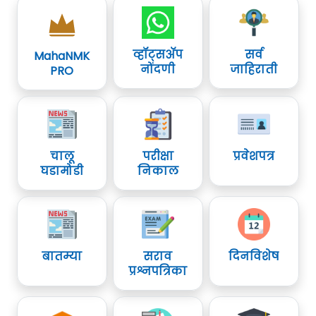
व्हॉट्सॲप
सर्व
MahaNMK
नोंदणी
जाहिराती
PRO
चालू
परीक्षा
प्रवेशपत्र
घडामोडी
निकाल
बातम्या
सराव
दिनविशेष
प्रश्नपत्रिका