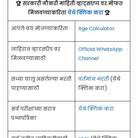
🏆 सरकारी नौकरी माहिती व्हाट्सएप्प वर मोफत
माहितीसाठी कृपया जाहिरात पाहा.
मिळवण्याकरिता
येथे क्लिक करा
🏆
एकूण: 68 जागा
आपले वय मोजण्याकरिता
Age Calculator
Mahapareshan Pune Recruitment 2024
Details:
जाहिरात व्हाटसऍप वर
Official WhatsApp
मिळवण्यासाठी
Channel
Mahapareshan Pune Vacancy 2024
सध्या चालू असलेल्या भरती
वर्तमान भरती
(येथे
पदांचे नाव
शैक्षणिक पात्रता
जागा
पाहण्यासाठी
क्लिक करा)
दहावी उत्तीर्ण,
शिकाऊ उमेदवार
सर्व परीक्षांच्या सराव
येथे क्लिक करा
इलेक्ट्रिशियनमध्ये
68
/
Apprentice
प्रश्नपत्रिका
आय.टी.आय
Eligibility Criteria For Mahapareshan Pune