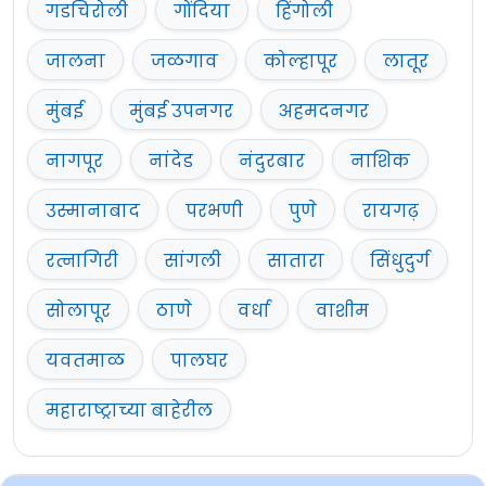
गडचिरोली
गोंदिया
हिंगोली
जालना
जळगाव
कोल्हापूर
लातूर
मुंबई
मुंबई उपनगर
अहमदनगर
नागपूर
नांदेड
नंदुरबार
नाशिक
उस्मानाबाद
परभणी
पुणे
रायगढ़
रत्नागिरी
सांगली
सातारा
सिंधुदुर्ग
सोलापूर
ठाणे
वर्धा
वाशीम
यवतमाळ
पालघर
महाराष्ट्राच्या बाहेरील