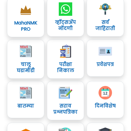
व्हॉट्सॲप
सर्व
MahaNMK
नोंदणी
जाहिराती
PRO
चालू
परीक्षा
प्रवेशपत्र
घडामोडी
निकाल
बातम्या
सराव
दिनविशेष
प्रश्नपत्रिका