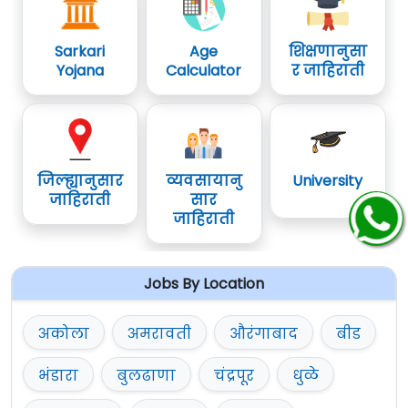
Sarkari
Age
शिक्षणानुसा
Yojana
Calculator
र जाहिराती
जिल्ह्यानुसार
व्यवसायानु
University
जाहिराती
सार
जाहिराती
Jobs By Location
अकोला
अमरावती
औरंगाबाद
बीड
भंडारा
बुलढाणा
चंद्रपूर
धुळे