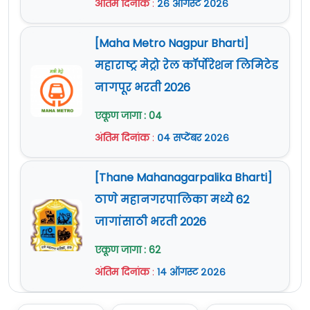
अंतिम दिनांक
:
२६ ऑगस्ट २०२६
आणि 31 ऑक्टोबर 2024
आहे.
सविस्तर माहितीसाठी व अर्ज करण्यापूर्वी कृपया
[Maha Metro Nagpur Bharti]
जाहिरात काळजीपूर्वक वाचावी.
महाराष्ट्र मेट्रो रेल कॉर्पोरेशन लिमिटेड
अधिक माहिती
www.mahatransco.in
या
नागपूर भरती 2026
वेबसाईट वर दिलेली आहे.
एकूण जागा : 04
अंतिम दिनांक
:
०४ सप्टेंबर २०२६
[Thane Mahanagarpalika Bharti]
ठाणे महानगरपालिका मध्ये 62
जागांसाठी भरती 2026
एकूण जागा : 62
अंतिम दिनांक
:
१४ ऑगस्ट २०२६