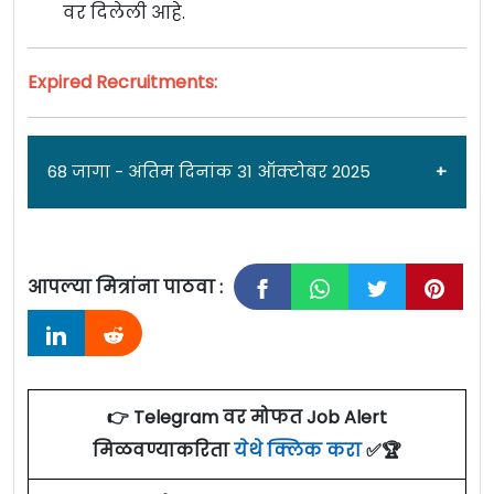
वर दिलेली आहे.
Expired Recruitments:
68 जागा - अंतिम दिनांक 31 ऑक्टोबर 2025
आपल्या मित्रांना पाठवा :
जाहिरात दिनांक: 17/10/24
महाराष्ट्र राज्य विद्युत मंडळ पारेषण कंपनी लिमिटेड पुणे
[
Mahapareshan Pune
] अंतर्गत
शिकाऊ उमेदवार
👉 Telegram वर मोफत Job Alert
पदांच्या 68 जागांसाठी पात्र उमेदवारांकडून अर्ज
मिळवण्याकरिता
येथे क्लिक करा
✅🏆
मागवण्यात येत असून ऑनलाईन अर्ज करण्याचा अंतिम
दिनांक
24, 25 आणि 31 ऑक्टोबर 2024
आहे. सविस्तर