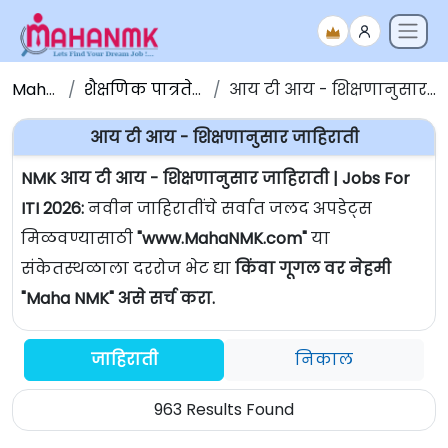
Maha NMK
शैक्षणिक पात्रतेनुसार जाहिराती
आय टी आय - शिक्षणानुसार जाहिराती | Jobs For ITI
आय टी आय - शिक्षणानुसार जाहिराती
NMK आय टी आय - शिक्षणानुसार जाहिराती | Jobs For
ITI 2026:
नवीन जाहिरातींचे सर्वात जलद अपडेट्स
मिळवण्यासाठी
"www.MahaNMK.com"
या
संकेतस्थळाला दररोज भेट द्या
किंवा गूगल वर नेहमी
"Maha NMK" असे सर्च करा.
जाहिराती
निकाल
963 Results Found