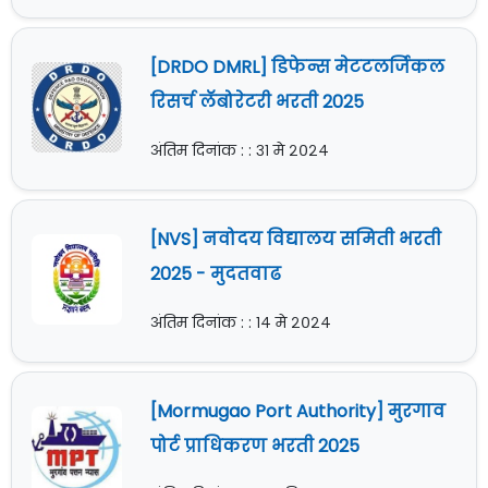
[DRDO DMRL] डिफेन्स मेटटलर्जिकल
रिसर्च लॅबोरेटरी भरती 2025
अंतिम दिनांक : : ३१ मे २०२४
[NVS] नवोदय विद्यालय समिती भरती
2025 - मुदतवाढ
अंतिम दिनांक : : १४ मे २०२४
[Mormugao Port Authority] मुरगाव
पोर्ट प्राधिकरण भरती 2025