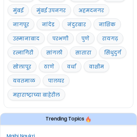
मुंबई
मुंबई उपनगर
अहमदनगर
नागपूर
नांदेड
नंदुरबार
नाशिक
उस्मानाबाद
परभणी
पुणे
रायगढ़
रत्नागिरी
सांगली
सातारा
सिंधुदुर्ग
सोलापूर
ठाणे
वर्धा
वाशीम
यवतमाळ
पालघर
महाराष्ट्राच्या बाहेरील
Trending Topics
Majhi Naukri