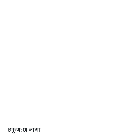
एकूण: 01 जागा