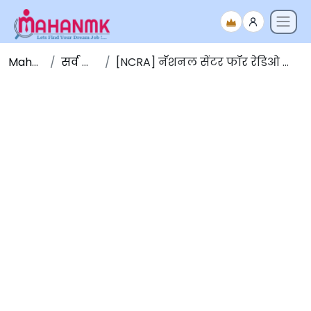
Maha NMK
सर्व जाहिराती
[NCRA] नॅशनल सेंटर फॉर रेडिओ अॅस्ट्रोफिजिक्स भरती 2025