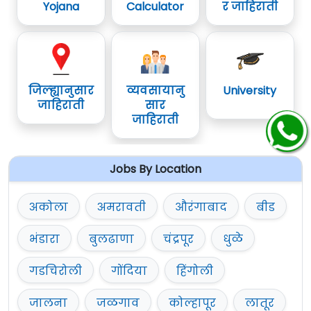
Yojana
Calculator
र जाहिराती
जिल्ह्यानुसार
व्यवसायानु
University
जाहिराती
सार
जाहिराती
Jobs By Location
अकोला
अमरावती
औरंगाबाद
बीड
भंडारा
बुलढाणा
चंद्रपूर
धुळे
गडचिरोली
गोंदिया
हिंगोली
जालना
जळगाव
कोल्हापूर
लातूर