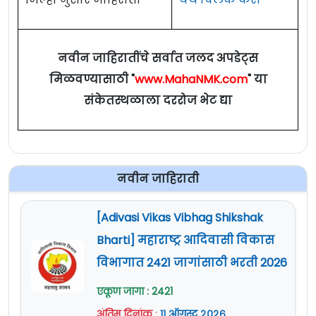
नवीन जाहिरातींचे सर्वात जलद अपडेट्स
मिळवण्यासाठी "
www.MahaNMK.com
" या
संकेतस्थळाला दररोज भेट द्या
नवीन जाहिराती
[Adivasi Vikas Vibhag Shikshak
Bharti] महाराष्ट्र आदिवासी विकास
विभागात 2421 जागांसाठी भरती 2026
एकूण जागा : 2421
अंतिम दिनांक
:
११ ऑगस्ट २०२६