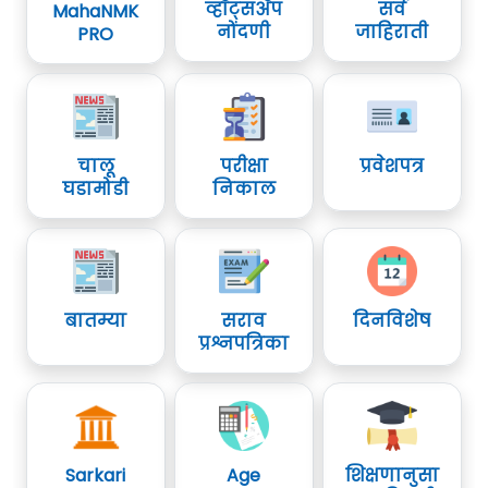
व्हॉट्सॲप
सर्व
MahaNMK
नोंदणी
जाहिराती
PRO
चालू
परीक्षा
प्रवेशपत्र
घडामोडी
निकाल
बातम्या
सराव
दिनविशेष
प्रश्नपत्रिका
Sarkari
Age
शिक्षणानुसा