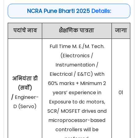
NCRA Pune Bharti 2025
Details:
पदांचे नाव
शैक्षणिक पात्रता
जागा
Full Time M. E./M. Tech.
(Electronics /
Instrumentation /
Electrical / E&TC) with
अभियंता डी
60% marks + Minimum 2
(सर्वो)
years’ experience in
01
/
Engineer-
Exposure to dc motors,
D (Servo)
SCR/ MOSFET drives and
microprocessor-based
controllers will be