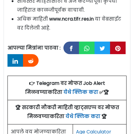
सविस्तर माहितीसाठी व अर्ज करण्यापूर्वी कृपया
जाहिरात काळजीपूर्वक वाचावी.
अधिक माहिती
www.ncra.tifr.res.in
या वेबसाईट
वर दिलेली आहे.
आपल्या मित्रांना पाठवा :
👉 Telegram वर मोफत Job Alert
मिळवण्याकरिता
येथे क्लिक करा
✅🏆
🏆 सरकारी नौकरी माहिती व्हाट्सएप्प वर मोफत
मिळवण्याकरिता
येथे क्लिक करा
🏆
आपले वय मोजण्याकरिता
Age Calculator