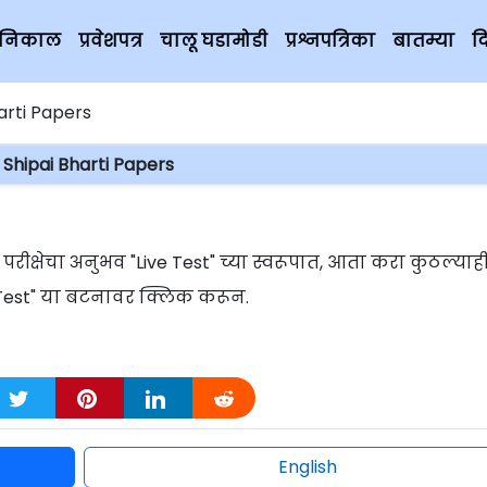
चे निकाल
प्रवेशपत्र
चालू घडामोडी
प्रश्नपत्रिका
बातम्या
द
arti Papers
Shipai Bharti Papers
क्षेचा अनुभव "Live Test" च्या स्वरूपात, आता करा कुठल्याह
rt Test" या बटनावर क्लिक करून.
English