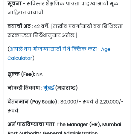
सूचना -
सविस्तर शैक्षणिक पात्रता पाहण्यासाठी मूळ
जाहिरात वाचावी.
वयाची अट :
42 वर्षे. [राखीव प्रवर्गासाठी वय शिथिलता
सरकारच्या निर्देशानुसार असेल.]
(
आपले वय मोजण्यासाठी येथे क्लिक करा- Age
Calculator
)
शुल्क (Fee):
NA
नोकरी ठिकाण :
मुंबई
(महाराष्ट्र)
वेतनमान (Pay Scale) :
80,000/- रुपये ते 2,20,000/-
रुपये.
अर्ज पाठविण्याचा पत्ता: The Manager (HR), Mumbai
Port Authority, General Administration