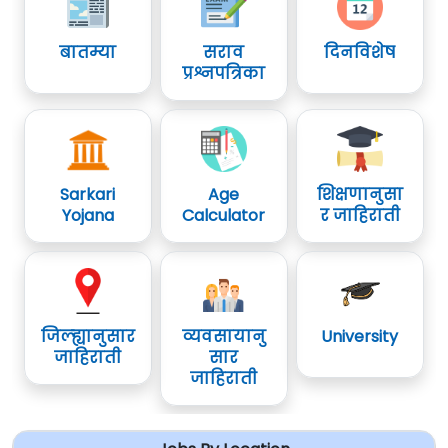
बातम्या
सराव
दिनविशेष
प्रश्नपत्रिका
Sarkari
Age
शिक्षणानुसा
Yojana
Calculator
र जाहिराती
जिल्ह्यानुसार
व्यवसायानु
University
जाहिराती
सार
जाहिराती