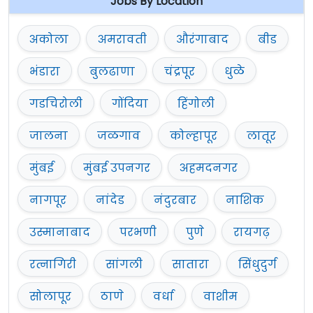
Jobs By Location
अकोला
अमरावती
औरंगाबाद
बीड
भंडारा
बुलढाणा
चंद्रपूर
धुळे
गडचिरोली
गोंदिया
हिंगोली
जालना
जळगाव
कोल्हापूर
लातूर
मुंबई
मुंबई उपनगर
अहमदनगर
नागपूर
नांदेड
नंदुरबार
नाशिक
उस्मानाबाद
परभणी
पुणे
रायगढ़
रत्नागिरी
सांगली
सातारा
सिंधुदुर्ग
सोलापूर
ठाणे
वर्धा
वाशीम