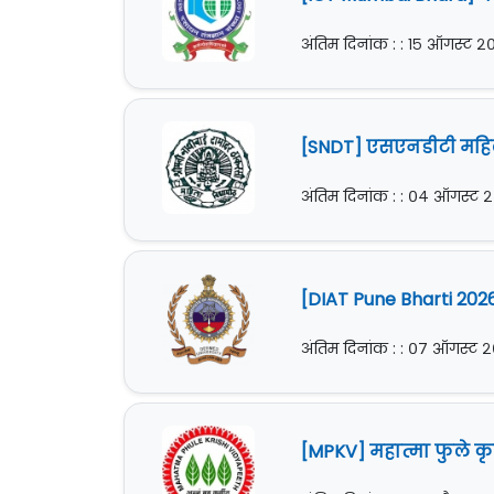
अंतिम दिनांक : : १५ ऑगस्ट 
[SNDT] एसएनडीटी महिला
अंतिम दिनांक : : ०४ ऑगस्ट 
[DIAT Pune Bharti 2026]
अंतिम दिनांक : : ०७ ऑगस्ट 
[MPKV] महात्मा फुले कृष