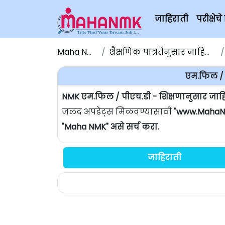
जाहिराती
परीक्षे
Maha NMK
शैक्षणिक पात्रतेनुसार जाहिराती
एम.फिल / 
NMK एम.फिल / पीएच.डी - शिक्षणानुसार जाहिर
जलद अपडेट्स मिळवण्यासाठी
"www.MahaN
"Maha NMK" असे सर्च करा.
जाहिराती