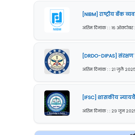
[NIBM] राष्ट्रीय बँक व्य
अंतिम दिनांक : : १६ ऑक्टोब
[DRDO-DIPAS] संरक्षण
अंतिम दिनांक : : २१ जुलै २०२
[IFSC] शासकीय न्यायवैद
अंतिम दिनांक : : २९ जून २०२