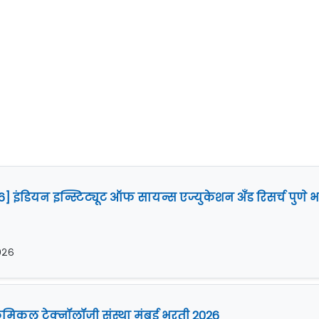
6] इंडियन इन्स्टिट्यूट ऑफ सायन्स एज्युकेशन अँड रिसर्च पुणे 
२०२६
ेमिकल टेक्नॉलॉजी संस्था मुंबई भरती 2026