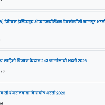
२६
26] इंडियन इंस्टिट्यूट ऑफ इन्फॉर्मेशन टेक्नॉलॉजी नागपूर भरत
६
रीय माहिती विज्ञान केंद्रात 243 जागांसाठी भरती 2026
२०२६
द तीर्थ मराठवाडा विद्यापीठ भरती 2026
०२६