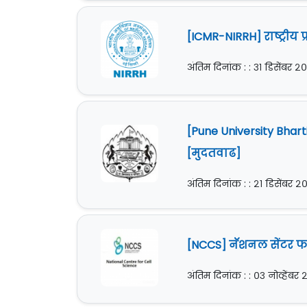
[ICMR-NIRRH] राष्ट्रीय 
अंतिम दिनांक : : ३१ डिसेंबर 
[Pune University Bharti
[मुदतवाढ]
अंतिम दिनांक : : २१ डिसेंबर 
[NCCS] नॅशनल सेंटर फॉ
अंतिम दिनांक : : ०३ नोव्हेंबर