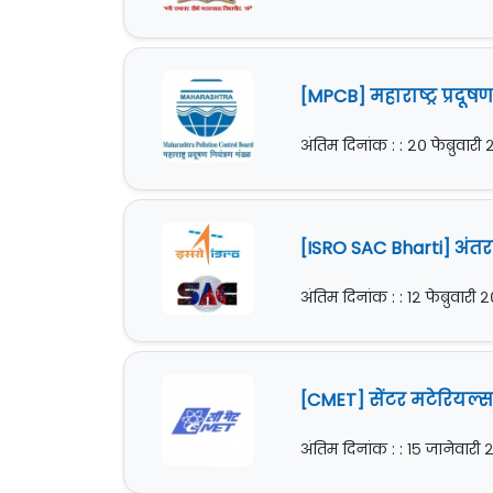
[MPCB] महाराष्ट्र प्रदू
अंतिम दिनांक : : २० फेब्रुवार
[ISRO SAC Bharti] अंतरा
अंतिम दिनांक : : १२ फेब्रुवारी
[CMET] सेंटर मटेरियल्स 
अंतिम दिनांक : : १५ जानेवारी