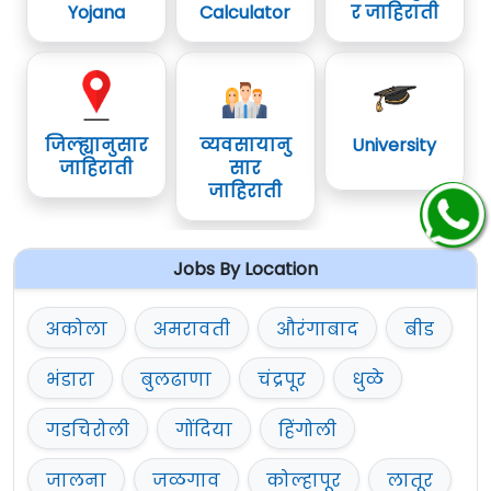
Yojana
Calculator
र जाहिराती
जिल्ह्यानुसार
व्यवसायानु
University
जाहिराती
सार
जाहिराती
Jobs By Location
अकोला
अमरावती
औरंगाबाद
बीड
भंडारा
बुलढाणा
चंद्रपूर
धुळे
गडचिरोली
गोंदिया
हिंगोली
जालना
जळगाव
कोल्हापूर
लातूर