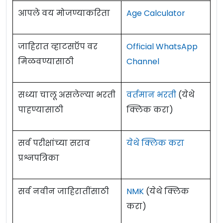
DTU Recruitment Details:
आपले वय मोजण्याकरिता
Age Calculator
पद
पदांचे नाव
जागा
जाहिरात व्हाटसऍप वर
Official WhatsApp
क्रमांक
मिळवण्यासाठी
Channel
सहयोगी प्राध्यापक/
Associate
१
२१
Professor
सध्या चालू असलेल्या भरती
वर्तमान भरती
(येथे
पाहण्यासाठी
क्लिक करा)
सहाय्यक प्राध्यापक/
Assistant
२
०५
Professor
सर्व परीक्षांच्या सराव
येथे क्लिक करा
प्रश्नपत्रिका
Eligibility Criteria For DTU
पद
वयाची
सर्व नवीन जाहिरातींसाठी
NMK
(येथे क्लिक
शैक्षणिक पात्रता
क्रमांक
अट
करा)