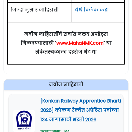
०१) मान्यताप्राप्त
जिल्हा नुसार जाहिराती
येथे क्लिक करा
विद्यापीठातून बी.ई. / बी.टेक
आणि एम.ई. / एम.टेक किंवा
५०
१
संबंधित शाखेत समकक्ष किंवा
वर्षापर्यंत
नवीन जाहिरातींचे सर्वात जलद अपडेट्स
एमसीए किंवा पीएच.डी. ०२)
मिळवण्यासाठी "
www.MahaNMK.com
" या
०८ वर्षे अनुभव
संकेतस्थळाला दररोज भेट द्या
मान्यताप्राप्त विद्यापीठातून
बी.ई. / बी.टेक आणि एम.ई. /
३५
२
एम.टेक किंवा संबंधित शाखेत
नवीन जाहिराती
वर्षापर्यंत
समकक्ष किंवा एमसीए किंवा
पीएच.डी.
[Konkan Railway Apprentice Bharti
2026] कोकण रेल्वेत अप्रेंटिस पदांच्या
सूचना -
वयाची अट :
०९ ऑगस्ट २०२१ रोजी [SC/ST -
134 जागांसाठी भरती 2026
०५ वर्षे सूट, OBC - ०३ वर्षे सूट]
एकूण जागा : 134