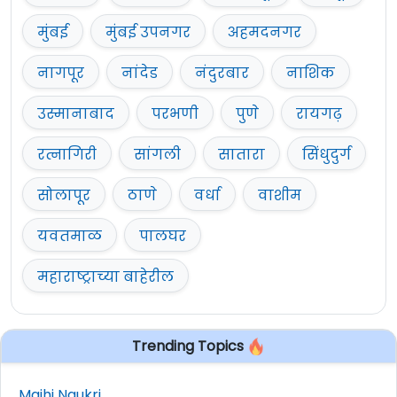
मुंबई
मुंबई उपनगर
अहमदनगर
नागपूर
नांदेड
नंदुरबार
नाशिक
उस्मानाबाद
परभणी
पुणे
रायगढ़
रत्नागिरी
सांगली
सातारा
सिंधुदुर्ग
सोलापूर
ठाणे
वर्धा
वाशीम
यवतमाळ
पालघर
महाराष्ट्राच्या बाहेरील
Trending Topics
Majhi Naukri