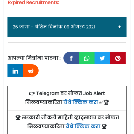
Expired Recruitments:
26 जागा - अंतिम दिनांक 09 ऑगस्ट 2021
जाहिरात दिनांक: १२/०७/२१
आपल्या मित्रांना पाठवा :
दिल्ली टेक्नोलॉजीकल युनिव्हर्सिटी [Delhi
Technological University, New Delhi] नवी दिल्ली
येथे विविध पदांच्या २६ जागांसाठी पात्र उमेदवारांकडून
अर्ज मागवण्यात येत असून अर्ज पोहचण्याची
👉 Telegram वर मोफत Job Alert
अंतिम दिनांक ०९ ऑगस्ट २०२१ आहे. सविस्तर
मिळवण्याकरिता
येथे क्लिक करा
✅🏆
माहितीसाठी कृपया जाहिरात पाहा.
🏆 सरकारी नौकरी माहिती व्हाट्सएप्प वर मोफत
एकूण: २६ जागा
मिळवण्याकरिता
येथे क्लिक करा
🏆