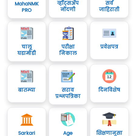
व्हॉट्सॲप
सर्व
MahaNMK
नोंदणी
जाहिराती
PRO
चालू
परीक्षा
प्रवेशपत्र
घडामोडी
निकाल
बातम्या
सराव
दिनविशेष
प्रश्नपत्रिका
Sarkari
Age
शिक्षणानुसा