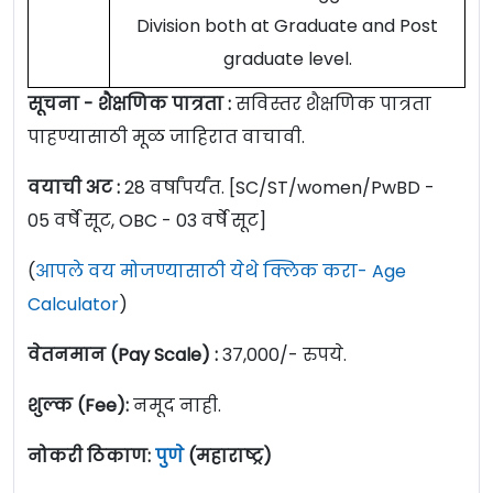
Division both at Graduate and Post
graduate level.
सूचना - शैक्षणिक पात्रता :
सविस्तर शैक्षणिक पात्रता
पाहण्यासाठी मूळ जाहिरात वाचावी.
वयाची अट :
28 वर्षांपर्यंत.
[SC/ST/women/PwBD -
05 वर्षे सूट, OBC - 03 वर्षे सूट]
(
आपले वय मोजण्यासाठी येथे क्लिक करा- Age
Calculator
)
वेतनमान (Pay Scale) :
37,000/- रुपये.
शुल्क (Fee):
नमूद नाही.
नोकरी
ठिकाण:
पुणे
(महाराष्ट्र)