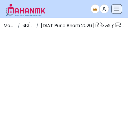
Maha NMK
सर्व जाहिराती
[DIAT Pune Bharti 2026] डिफेन्स इंस्टिट्यूट ऑफ अँँडव्हान्स टेक्नॉलॉजी भरती 2026