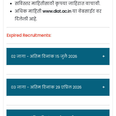
सविस्तर माहितीसाठी कृपया जाहिरात वाचावी.
अधिक माहिती
www.diat.ac.in
या वेबसाईट वर
दिलेली आहे.
Expired Recruitments:
02 जागा - अंतिम दिनांक 15 जुलै 2026
जाहिरात दिनांक: 10/07/26
03 जागा - अंतिम दिनांक 29 एप्रिल 2026
डिफेन्स इंस्टिट्यूट ऑफ अँँडव्हान्स टेक्नॉलॉजी
[
Defence Institute of Advanced Technology,
Pune
] पुणे येथे
विविध पदांच्या 02 जागासाठी पात्र