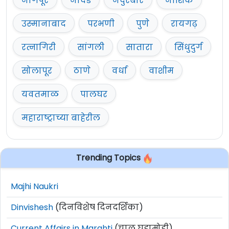
नागपूर
नांदेड
नंदुरबार
नाशिक
उस्मानाबाद
परभणी
पुणे
रायगढ़
रत्नागिरी
सांगली
सातारा
सिंधुदुर्ग
सोलापूर
ठाणे
वर्धा
वाशीम
यवतमाळ
पालघर
महाराष्ट्राच्या बाहेरील
Trending Topics
Majhi Naukri
Dinvishesh
(दिनविशेष दिनदर्शिका)
Current Affairs in Marahti
(चालू घडामोडी)