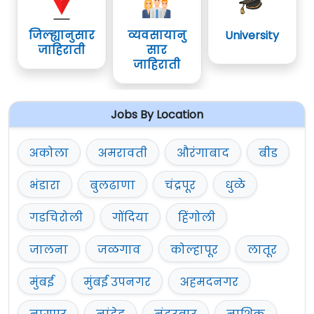
कोणतीही लेखी परीक्षा नाही
TA/DA दिला जाणार नाही
जिल्ह्यानुसार
व्यवसायानु
University
जाहिराती
सार
जाहिराती
Jobs By Location
अकोला
अमरावती
औरंगाबाद
बीड
भंडारा
बुलढाणा
चंद्रपूर
धुळे
गडचिरोली
गोंदिया
हिंगोली
जालना
जळगाव
कोल्हापूर
लातूर
मुंबई
मुंबई उपनगर
अहमदनगर