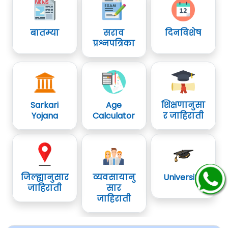
बातम्या
सराव
दिनविशेष
प्रश्नपत्रिका
Sarkari
Age
शिक्षणानुसा
Yojana
Calculator
र जाहिराती
जिल्ह्यानुसार
व्यवसायानु
University
जाहिराती
सार
जाहिराती