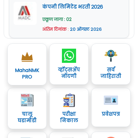
कंपनी लिमिटेड भरती 2026
एकूण जागा : 02
अंतिम दिनांक
:
२० ऑगस्ट २०२६
व्हॉट्सॲप
सर्व
MahaNMK
नोंदणी
जाहिराती
PRO
चालू
परीक्षा
प्रवेशपत्र
घडामोडी
निकाल