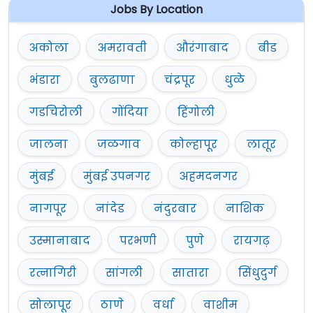
Jobs By Location
अकोला
अमरावती
औरंगाबाद
बीड
भंडारा
बुलढाणा
चंद्रपूर
धुळे
गडचिरोली
गोंदिया
हिंगोली
जालना
जळगाव
कोल्हापूर
लातूर
मुंबई
मुंबई उपनगर
अहमदनगर
नागपूर
नांदेड
नंदुरबार
नाशिक
उस्मानाबाद
परभणी
पुणे
रायगढ़
रत्नागिरी
सांगली
सातारा
सिंधुदुर्ग
सोलापूर
ठाणे
वर्धा
वाशीम