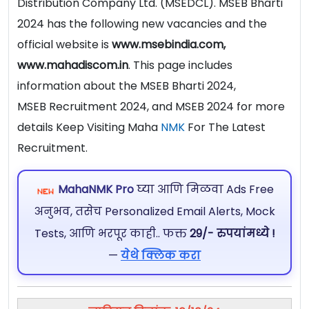
Distribution Company Ltd. (MSEDCL). MSEB Bharti
2024 has the following new vacancies and the
official website is
www.msebindia.com,
www.mahadiscom.in
. This page includes
information about the MSEB Bharti 2024,
MSEB Recruitment 2024, and MSEB 2024 for more
details Keep Visiting Maha
NMK
For The Latest
Recruitment.
MahaNMK Pro
घ्या आणि मिळवा Ads Free
अनुभव, तसेच Personalized Email Alerts, Mock
Tests, आणि भरपूर काही.. फक्त
29/- रुपयांमध्ये !
—
येथे क्लिक करा